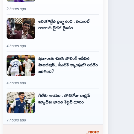
2 hours ago
అదరగొట్టిన ప్రజ్ఞానంద.. సెయింట్‌
లూయిస్ టైటిల్‌ కైవసం
4 hours ago
పుజారాను చూసి బౌలింగ్ ఆపేసిన
హేజిల్‌వుడ్.. సీఎస్‌కే క్యాంపులో అసలేం
జరిగింది?
4 hours ago
గిల్‌కు గాయం.. తొలిరోజు వార్మప్‌
మ్యాచ్‌కు భారత కెప్టెన్‌ దూరం
7 hours ago
..more