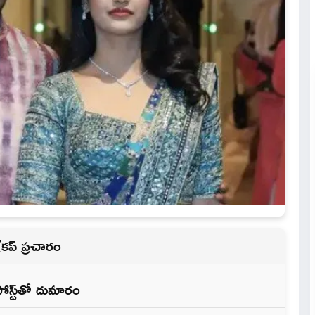
ేకప్ ప్రచారం
ోస్ట్‌తో దుమారం