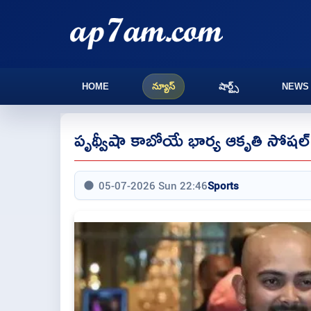
HOME
న్యూస్
షార్ట్స్
NEWS
పృథ్వీషా కాబోయే భార్య ఆకృతి సోషల
05-07-2026 Sun 22:46
Sports