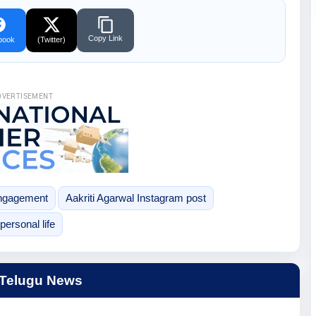
Copy Link
book
(Twitter)
DVERTISEMENT
engagement
Aakriti Agarwal Instagram post
personal life
 Telugu News