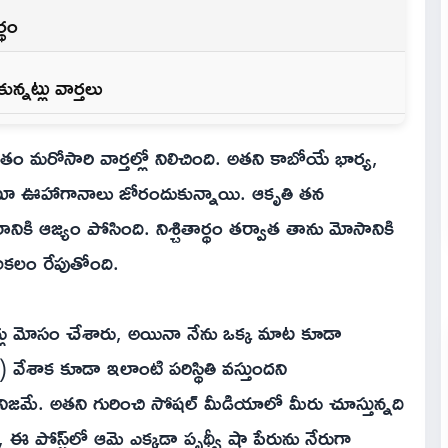
్థం
్నట్లు వార్తలు
వితం మరోసారి వార్తల్లో నిలిచింది. అతని కాబోయే భార్య,
ంటూ ఊహాగానాలు జోరందుకున్నాయి. ఆకృతి తన
ారానికి ఆజ్యం పోసింది. నిశ్చితార్థం తర్వాత తాను మోసానికి
కలం రేపుతోంది.
నోసార్లు మోసం చేశారు, అయినా నేను ఒక్క మాట కూడా
 వేశాక కూడా ఇలాంటి పరిస్థితి వస్తుందని
ీ నిజమే. అతని గురించి సోషల్ మీడియాలో మీరు చూస్తున్నది
ఈ పోస్ట్‌లో ఆమె ఎక్కడా పృథ్వీ షా పేరును నేరుగా