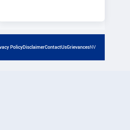
vacy Policy
Disclaimer
ContactUs
Grievances
NV