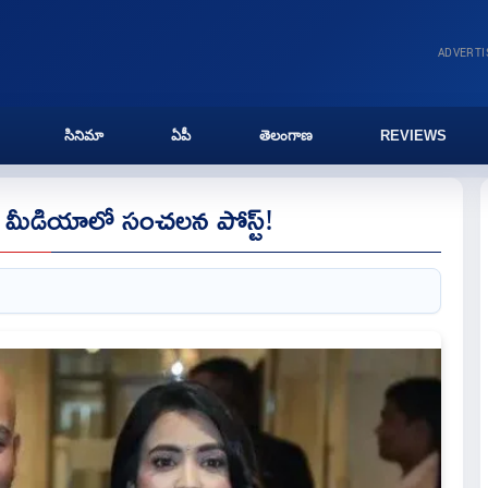
ADVERT
సినిమా
ఏపీ
తెలంగాణ
REVIEWS
్ మీడియాలో సంచలన పోస్ట్!