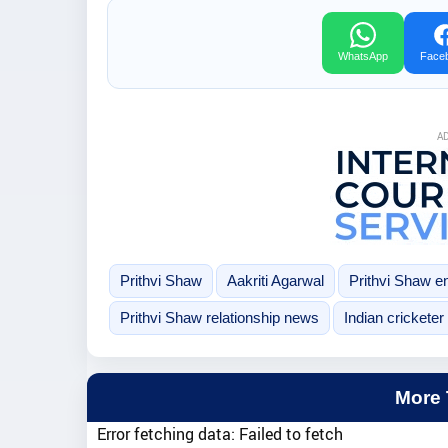
WhatsApp
Face
A
Prithvi Shaw
Aakriti Agarwal
Prithvi Shaw 
Prithvi Shaw relationship news
Indian cricketer 
More
Error fetching data: Failed to fetch