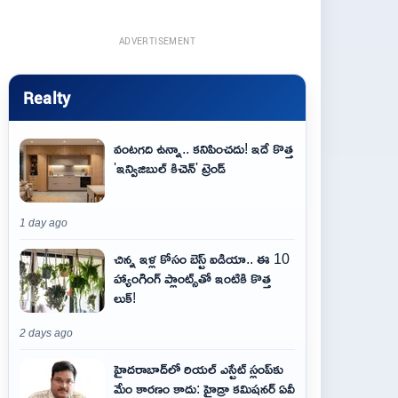
ADVERTISEMENT
Realty
వంటగది ఉన్నా.. కనిపించదు! ఇదే కొత్త
'ఇన్విజిబుల్ కిచెన్' ట్రెండ్
1 day ago
చిన్న ఇళ్ల కోసం బెస్ట్ ఐడియా.. ఈ 10
హ్యాంగింగ్ ప్లాంట్స్‌తో ఇంటికి కొత్త
లుక్!
2 days ago
హైదరాబాద్‌లో రియల్ ఎస్టేట్ స్లంప్‌కు
మేం కారణం కాదు: హైడ్రా కమిషనర్ ఏవీ