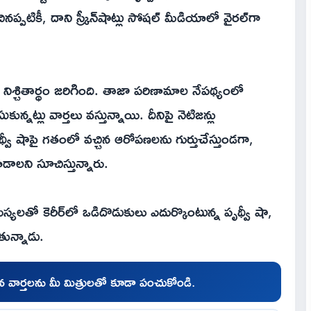
ినప్పటికీ, దాని స్క్రీన్‌షాట్లు సోషల్ మీడియాలో వైరల్‌గా
 నిశ్చితార్థం జరిగింది. తాజా పరిణామాల నేపథ్యంలో
కున్నట్లు వార్తలు వస్తున్నాయి. దీనిపై నెటిజన్లు
పృథ్వీ షాపై గతంలో వచ్చిన ఆరోపణలను గుర్తుచేస్తుండగా,
డాలని సూచిస్తున్నారు.
్యలతో కెరీర్‌లో ఒడిదొడుకులు ఎదుర్కొంటున్న పృథ్వీ షా,
డుతున్నాడు.
చిన వార్తలను మీ మిత్రులతో కూడా పంచుకోండి.