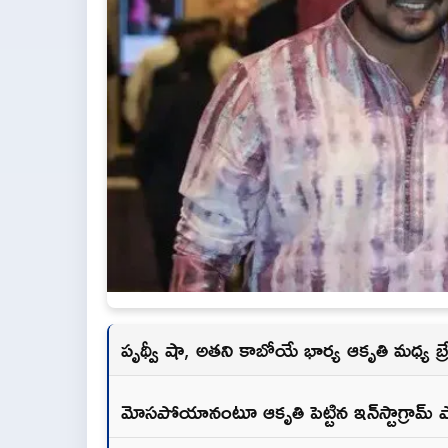
పృథ్వీ షా, అతని కాబోయే భార్య ఆకృతి మధ్య బ్ర
మోసపోయానంటూ ఆకృతి పెట్టిన ఇన్‌స్టాగ్రామ్ ప