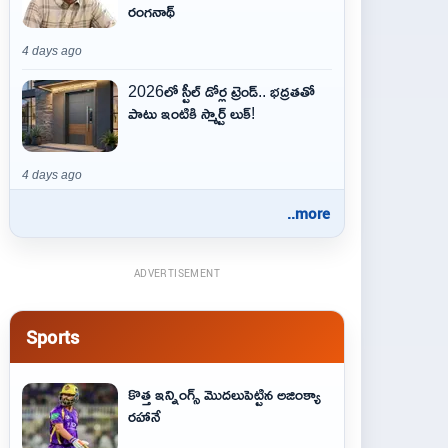
రంగనాథ్
4 days ago
2026లో స్టీల్ డోర్ల ట్రెండ్.. భద్రతతో
పాటు ఇంటికి స్మార్ట్ లుక్!
4 days ago
..more
ADVERTISEMENT
Sports
కొత్త ఇన్నింగ్స్ మొదలుపెట్టిన అజింక్యా
రహానే