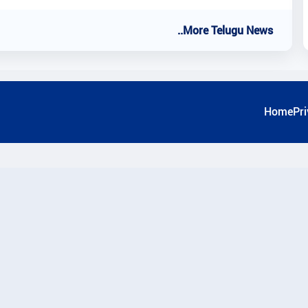
..More Telugu News
Home
Pri