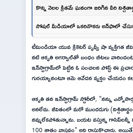
కొన్ని నెలల క్రితమే ఘనంగా జరిగిన వీరి నిశ్చితార
సోషల్ మీడియాలో ఒకరినొకరు అన్‌ఫాలో చేసుకున
టీమిండియా యువ క్రికెటర్ పృథ్వీ షా వ్యక్తిగత జీ
నటి ఆకృతి అగర్వాల్‌తో బంధం బీటలు వారింద
ఇన్‌స్టాగ్రామ్‌లో పెట్టిన ఓ సంచలన పోస్ట్ ఈ ప్రచ
గురయ్యానంటూ ఆమె ఆవేదన వ్యక్తం చేయడం కల
ఆకృతి తన ఇన్‌స్టాగ్రామ్ స్టోరీలో, "నన్ను ఎన్
అనలేదు. జీవితంలో మరో ముందడుగు (నిశ్చితార్థం)
నమ్మలేకపోతున్నాను. బయట వస్తున్న గాసిప్‌లన్న
100 శాతం వాస్తవం" అని రాసుకొచ్చారు. అయితే, 