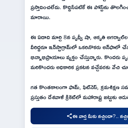
ప్రస్తావించలేదు. కొద్దిసేపటికే ఈ పోస్ట్‌ను తొలగించ
మారాయి.
ఈ ఏడాది మార్చి 8న పృథ్వీ షా, ఆకృతి అగర్వాల్‌ల
వీరిద్దరూ ఇన్‌స్టాగ్రామ్‌లో ఒకరినొకరు అన్‌ఫాలో చేసు
భిన్నాభిప్రాయాలు వ్యక్తం చేస్తున్నారు. కొందరు 
మరికొందరు అధికారిక ప్రకటన వచ్చేవరకు వేచి చూ
గత కొంతకాలంగా ఫామ్, ఫిట్‌నెస్, క్రమశిక్షణ సమస
ప్రస్తుతం దేశవాళీ క్రికెట్‌లో మహారాష్ట్ర జట్టుకు ఆ
ఈ వార్త మీకు నచ్చిందా?.. నచ్