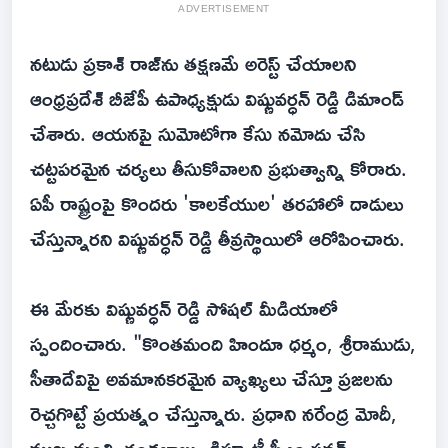
ADVERTISEMENT
నటుడు ప్రకాశ్ రాజ్‌ను తక్షణమే అరెస్ట్ చేయాలని
ఆంధ్రప్రదేశ్ బీజేపీ ఉపాధ్యక్షుడు విష్ణువర్ధన్ రెడ్డి డిమాండ్
చేశారు. ఆయనపై సుమోటోగా కేసు నమోదు చేసి
చట్టపరమైన చర్యలు తీసుకోవాలని ప్రభుత్వాన్ని కోరారు.
ఏపీ రాష్ట్రంపై కొందరు 'కాలకేయుల' తరహాలో దాడులు
చేస్తున్నారని విష్ణువర్ధన్ రెడ్డి తీవ్రస్థాయిలో ఆరోపించారు.
ఈ మేరకు విష్ణువర్ధన్ రెడ్డి సోషల్ మీడియాలో
స్పందించారు. "కొంతమంది హిందూ ధర్మం, శ్రీరాముడు,
సీతాదేవిపై అవమానకరమైన వ్యాఖ్యలు చేస్తూ ప్రజలను
రెచ్చగొట్టే ప్రయత్నం చేస్తున్నారు. ప్రధాని నరేంద్ర మోదీ,