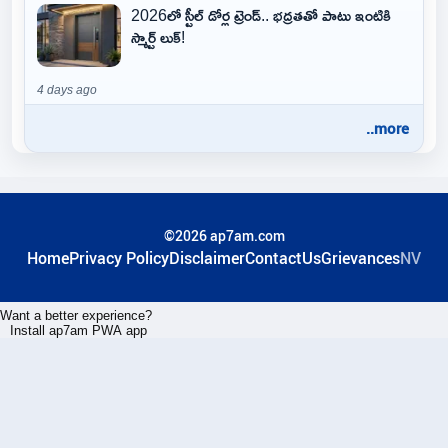
2026లో స్టీల్ డోర్ల ట్రెండ్.. భద్రతతో పాటు ఇంటికి
స్మార్ట్ లుక్!
4 days ago
..more
©2026 ap7am.com
Home
Privacy Policy
Disclaimer
ContactUs
Grievances
NV
Want a better experience?
Install ap7am PWA app