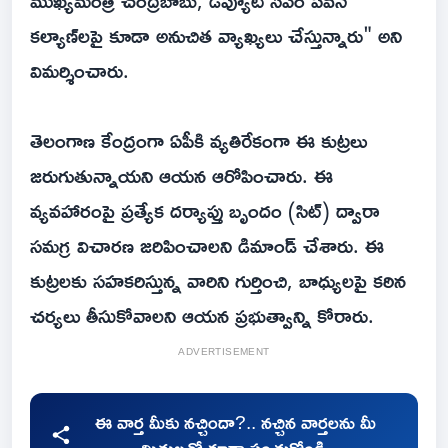
ముఖ్యమంత్రి చంద్రబాబు, డిప్యూటీ సీఎం పవన్
కల్యాణ్‌లపై కూడా అనుచిత వ్యాఖ్యలు చేస్తున్నారు" అని
విమర్శించారు.
తెలంగాణ కేంద్రంగా ఏపీకి వ్యతిరేకంగా ఈ కుట్రలు
జరుగుతున్నాయని ఆయన ఆరోపించారు. ఈ
వ్యవహారంపై ప్రత్యేక దర్యాప్తు బృందం (సిట్) ద్వారా
సమగ్ర విచారణ జరిపించాలని డిమాండ్ చేశారు. ఈ
కుట్రలకు సహకరిస్తున్న వారిని గుర్తించి, బాధ్యులపై కఠిన
చర్యలు తీసుకోవాలని ఆయన ప్రభుత్వాన్ని కోరారు.
ADVERTISEMENT
ఈ వార్త మీకు నచ్చిందా?.. నచ్చిన వార్తలను మీ