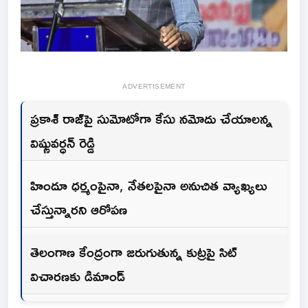
ADVERTISEMENT
ప్రకాశ్ రాజ్‌పై సుమోటోగా కేసు నమోదు చేయాలన్న
విష్ణువర్ధన్ రెడ్డి
హిందూ ధర్మంపైనా, నేతలపైనా అనుచిత వ్యాఖ్యలు
చేస్తున్నారని ఆరోపణ
తెలంగాణ కేంద్రంగా జరుగుతున్న కుట్రపై సిట్
విచారణకు డిమాండ్