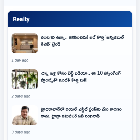
Realty
వంటగది ఉన్నా.. కనిపించదు! ఇదే కొత్త 'ఇన్విజిబుల్
కిచెన్' ట్రెండ్
1 day ago
చిన్న ఇళ్ల కోసం బెస్ట్ ఐడియా.. ఈ 10 హ్యాంగింగ్
ప్లాంట్స్‌తో ఇంటికి కొత్త లుక్!
2 days ago
హైదరాబాద్‌లో రియల్ ఎస్టేట్ స్లంప్‌కు మేం కారణం
కాదు: హైడ్రా కమిషనర్ ఏవీ రంగనాథ్
3 days ago