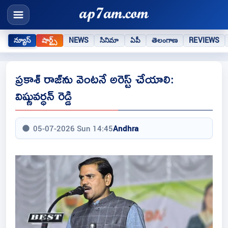
న్యూస్
షార్ట్స్
NEWS
సినిమా
ఏపీ
తెలంగాణ
REVIEWS
ప్రకాశ్ రాజ్‌ను వెంటనే అరెస్ట్ చేయాలి:
విష్ణువర్ధన్ రెడ్డి
05-07-2026 Sun 14:45
Andhra