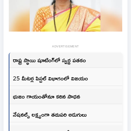
ADVERTISEMENT
రాష్ట్ర స్థాయి షూటింగ్‌లో స్వర్ణ పతకం
25 మీటర్ల పిస్టల్ విభాగంలో విజయం
భుజం గాయంతోనూ కఠిన సాధన
నేషనల్స్ లక్ష్యంగా తదుపరి అడుగులు