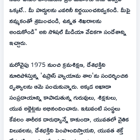
ఒక్కటే.. మీ హద్దులను ఎవరినీ నిర్ణయించనివ్వకండి. మీపై
నమ్మకంతో శ్రమించండి, ఉన్నత శిఖరాలను
అందుకోండి" అని సోషల్ మీడియా వేదికగా సందేశాన్ని
ఇచ్చారు.
మరోవైపు 1975 నుంచి క్రమశిక్షణ, దేశభక్తిని
నూరిపోస్తున్న 'ఉప్రాస్ వ్యాయామ శాల'ను సందర్శించిన
దృశ్యాలను ఆమె పంచుకున్నారు. అక్కడ అఖాడా
సంప్రదాయాన్ని కాపాడుతున్న గురువులు, శిక్షకులు,
యువ అథ్లెట్లను అభినందించారు. ఇటువంటి సంస్థలు
కేవలం శారీరక దారుఢ్యాన్నే కాకుండా, యువతలో నైతిక
విలువలను, దేశభక్తిని పెంపొందిస్తాయని, యువత శక్తే