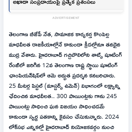
అఖాడా సంప్రదాయంపై ప్రత్యేక ప్రశంసలు
ADVERTISEMENT
తెలంగాణ బీజేపీ నేత, సామాజిక కార్యకర్త కొంపెల్ల
మాధవీలత రాజకీయాల్లోనే కాకుండా క్రీడల్లోనూ తనదైన
ముద్ర వేశారు. హైదరాబాద్ గచ్చిబౌలిలోని శాట్స్ షూటింగ్
రేంజ్‌లో జరిగిన 12వ తెలంగాణ రాష్ట్ర స్థాయి షూటింగ్
ఛాంపియన్‌షిప్‌లో ఆమె అద్భుత ప్రదర్శన కనబరిచారు.
25 మీటర్ల పిస్టల్ (మాస్టర్స్ ఉమెన్) విభాగంలో లక్ష్యాన్ని
ఛేదించిన మాధవీలత.. 300 పాయింట్లకు గాను 245
పాయింట్లు సాధించి ఘన విజయం సాధించడమే
కాకుండా స్వర్ణ పతకాన్ని కైవసం చేసుకున్నారు. 2024
లోక్‌సభ ఎన్నికల్లో హైదరాబాద్ నియోజకవర్గం నుంచి