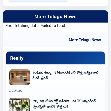
More Telugu News
Error fetching data: Failed to fetch
..More Telugu News
Realty
వంటగది ఉన్నా.. కనిపించదు! ఇదే కొత్త 'ఇన్విజిబుల్
కిచెన్' ట్రెండ్
1 day ago
చిన్న ఇళ్ల కోసం బెస్ట్ ఐడియా.. ఈ 10 హ్యాంగింగ్
ప్లాంట్స్‌తో ఇంటికి కొత్త లుక్!