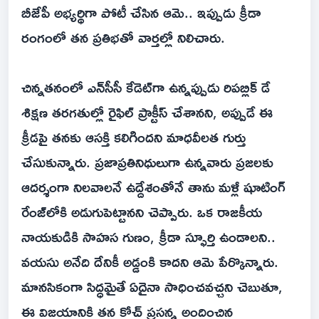
బీజేపీ అభ్యర్థిగా పోటీ చేసిన ఆమె.. ఇప్పుడు క్రీడా
రంగంలో తన ప్రతిభతో వార్తల్లో నిలిచారు.
చిన్నతనంలో ఎన్‌సీసీ కేడెట్‌గా ఉన్నప్పుడు రిపబ్లిక్ డే
శిక్షణ తరగతుల్లో రైఫిల్ ప్రాక్టీస్ చేశానని, అప్పుడే ఈ
క్రీడపై తనకు ఆసక్తి కలిగిందని మాధవీలత గుర్తు
చేసుకున్నారు. ప్రజాప్రతినిధులుగా ఉన్నవారు ప్రజలకు
ఆదర్శంగా నిలవాలనే ఉద్దేశంతోనే తాను మళ్లీ షూటింగ్
రేంజ్‌లోకి అడుగుపెట్టానని చెప్పారు. ఒక రాజకీయ
నాయకుడికి సాహస గుణం, క్రీడా స్ఫూర్తి ఉండాలని..
వయసు అనేది దేనికీ అడ్డంకి కాదని ఆమె పేర్కొన్నారు.
మానసికంగా సిద్ధమైతే ఏదైనా సాధించవచ్చని చెబుతూ,
ఈ విజయానికి తన కోచ్ ప్రసన్న అందించిన