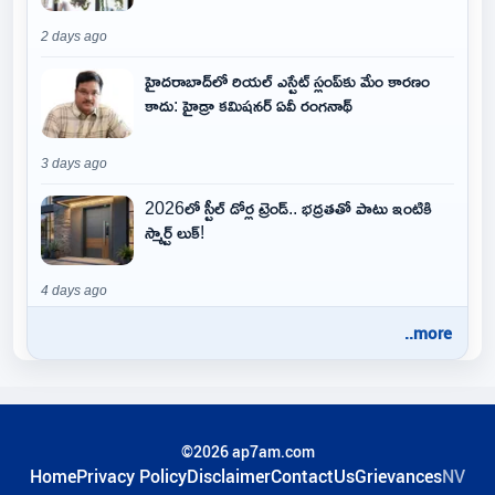
2 days ago
హైదరాబాద్‌లో రియల్ ఎస్టేట్ స్లంప్‌కు మేం కారణం
కాదు: హైడ్రా కమిషనర్ ఏవీ రంగనాథ్
3 days ago
2026లో స్టీల్ డోర్ల ట్రెండ్.. భద్రతతో పాటు ఇంటికి
స్మార్ట్ లుక్!
4 days ago
..more
©2026 ap7am.com
Home
Privacy Policy
Disclaimer
ContactUs
Grievances
NV