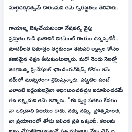
మార్గదర్శకత్వమే కారణమని ఆమె కృతజ్ఞతలు తెలిపారు.
గాయాన్ని లెక్కచేయకుండా నేషనల్స్ వైపు
ప్రస్తుతం కుడి భుజానికి లిగమెంట్ గాయం ఉన్నప్పటికీ..
మాధవీలత ఏమాత్రం తగ్గకుండా తదుపరి లక్ష్యాల కోసం
కఠినమైన శిక్షణ తీసుకుంటున్నారు. మరో రెండు నెలల్లో
జరగనున్న ప్రి-నేషనల్ ఛాంపియన్‌షిప్స్‌ కోసం ఆమె
జిమ్‌లో ముమ్మరంగా శ్రమిస్తున్నారు. పట్టుదల ఉంటే
ఎలాంటి అడ్డంకులనైనా అధిగమించవచ్చని నిరూపించడమే
తన లక్ష్యమని ఆమె అన్నారు. "ఈ స్వర్ణ పతకం కేవలం
నా ఒక్కదాని విజయం కాదు. నన్ను నమ్మి, ప్రోత్సహించి,
నా ప్రయాణంలో తోడు నిలిచిన ప్రతి ఒక్కరిదీ. కలలను
నిజం చేసుకోవాలనుకునే ప్రతి మహిళకు నేను చెప్పేది