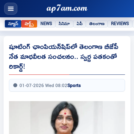
న్యూస్
షార్ట్స్
NEWS
సినిమా
ఏపీ
తెలంగాణ
REVIEWS
షూటింగ్ ఛాంపియన్‌షిప్‌లో తెలంగాణ బీజేపీ
నేత మాధవీలత సంచలనం.. స్వర్ణ పతకంతో
రికార్డ్!
01-07-2026 Wed 08:02
Sports