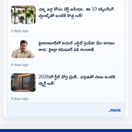
చిన్న ఇళ్ల కోసం బెస్ట్ ఐడియా.. ఈ 10 హ్యాంగింగ్
ప్లాంట్స్‌తో ఇంటికి కొత్త లుక్!
2 days ago
హైదరాబాద్‌లో రియల్ ఎస్టేట్ స్లంప్‌కు మేం కారణం
కాదు: హైడ్రా కమిషనర్ ఏవీ రంగనాథ్
4 days ago
2026లో స్టీల్ డోర్ల ట్రెండ్.. భద్రతతో పాటు ఇంటికి
స్మార్ట్ లుక్!
4 days ago
..more