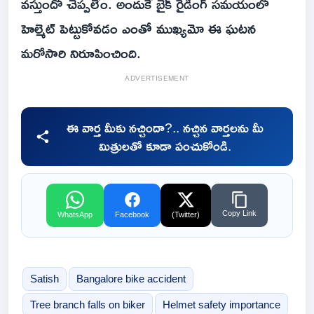
వ‌స్తుందో చెప్ప‌లేం. అందుకే బైక్ రైడింగ్ స‌మ‌యంలో
హెల్మెట్ పెట్టుకోవ‌డం ఎంతో ముఖ్య‌మో ఈ ఘ‌ట‌న
మ‌రోసారి నిరూపించింది.
ADVERTISEMENT
ఈ వార్త మీకు నచ్చిందా?.. నచ్చిన వార్తలను మీ
మిత్రులతో కూడా పంచుకోండి.
Copy Link
WhatsApp
Facebook
(Twitter)
Satish
Bangalore bike accident
Tree branch falls on biker
Helmet safety importance