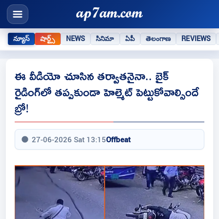
న్యూస్
షార్ట్స్
NEWS
సినిమా
ఏపీ
తెలంగాణ
REVIEWS
ఈ వీడియో చూసిన త‌ర్వాత‌నైనా.. బైక్
రైడింగ్‌లో త‌ప్ప‌కుండా హెల్మెట్ పెట్టుకోవాల్సిందే
బ్రో!
27-06-2026 Sat 13:15
Offbeat