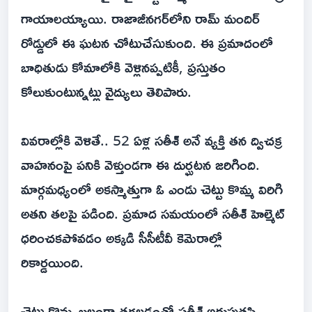
గాయాలయ్యాయి. రాజాజీనగర్‌లోని రామ్ మందిర్
రోడ్డులో ఈ ఘటన చోటుచేసుకుంది. ఈ ప్రమాదంలో
బాధితుడు కోమాలోకి వెళ్లినప్పటికీ, ప్రస్తుతం
కోలుకుంటున్నట్లు వైద్యులు తెలిపారు.
వివరాల్లోకి వెళితే.. 52 ఏళ్ల సతీశ్ అనే వ్యక్తి తన ద్విచక్ర
వాహనంపై పనికి వెళ్తుండగా ఈ దుర్ఘటన జరిగింది.
మార్గమధ్యంలో అకస్మాత్తుగా ఓ ఎండు చెట్టు కొమ్మ విరిగి
అతని తలపై పడింది. ప్రమాద సమయంలో సతీశ్ హెల్మెట్
ధరించక‌పోవ‌డం అక్క‌డి సీసీటీవీ కెమెరాల్లో
రికార్డ‌యింది.
చెట్టు కొమ్మ బలంగా తగలడంతో సతీశ్ అదుపుతప్పి