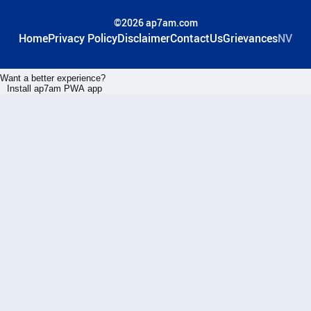
©2026 ap7am.com
Home
Privacy Policy
Disclaimer
ContactUs
Grievances
NV
Want a better experience?
Install ap7am PWA app