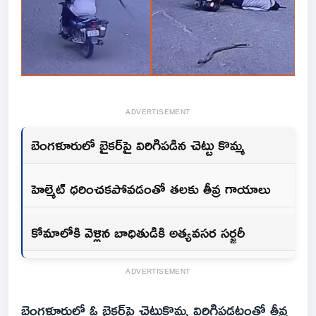
ADVERTISEMENT
బెంగళూరులో బైకర్‌పై విరిగిపడిన చెట్టు కొమ్మ
హెల్మెట్ ధరించకపోవడంతో తలకు తీవ్ర గాయాలు
కోమాలోకి వెళ్లిన బాధితుడికి అత్యవసర సర్జరీ
ADVERTISEMENT
బెంగళూరులో ఓ బైకర్‌పై చెట్టుకొమ్మ విరిగిపడటంతో తీవ్ర