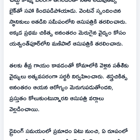
బైక్‌తో సహా కిందపడిపోయాడు. వెంటనే స్పందించిన
స్థానికులు అతడిని సమీపంలోని ఆసుపత్రికి తరలించారు.
అక్కడ ప్రథమ చికిత్స అనంతరం మెరుగైన వైద్యం కోసం
యశ్వంత్‌పూర్‌లోని మణిపాల్ ఆసుపత్రికి తరలించారు.
తలకు తీవ్ర గాయం కావడంతో కోమాలోకి వెళ్లిన సతీశ్‌కు
వైద్యులు అత్యవసరంగా సర్జరీ నిర్వహించారు. శస్త్రచికిత్స
అనంతరం ఆయన ఆరోగ్యం మెరుగుపడుతోందని,
ప్రస్తుతం కోలుకుంటున్నారని ఆసుపత్రి వర్గాలు
వెల్లడించాయి.
డ్రైవింగ్ స‌మ‌యంలో ప్ర‌మాదం ఏటు నుంచి, ఏ రూపంలో