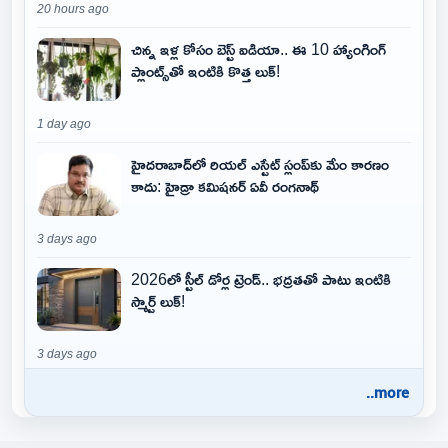
20 hours ago
చిన్న ఇళ్ల కోసం బెస్ట్ ఐడియా.. ఈ 10 హ్యాంగింగ్
ప్లాంట్స్‌తో ఇంటికి కొత్త లుక్!
1 day ago
హైదరాబాద్‌లో రియల్ ఎస్టేట్ స్లంప్‌కు మేం కారణం
కాదు: హైడ్రా కమిషనర్ ఏవీ రంగనాథ్
3 days ago
2026లో స్టీల్ డోర్ల ట్రెండ్.. భద్రతతో పాటు ఇంటికి
స్మార్ట్ లుక్!
3 days ago
..more