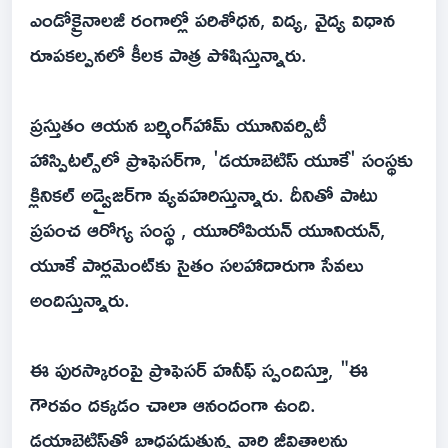
ఎండోక్రైనాలజీ రంగాల్లో పరిశోధన, విద్య, వైద్య విధాన
రూపకల్పనలో కీలక పాత్ర పోషిస్తున్నారు.
ప్రస్తుతం ఆయన బర్మింగ్‌హామ్ యూనివర్సిటీ
హాస్పిటల్స్‌లో ప్రొఫెసర్‌గా, 'డయాబెటిస్ యూకే' సంస్థకు
క్లినికల్ అడ్వైజర్‌గా వ్యవహరిస్తున్నారు. దీనితో పాటు
ప్రపంచ ఆరోగ్య సంస్థ , యూరోపియన్ యూనియన్,
యూకే పార్లమెంట్‌కు సైతం సలహాదారుగా సేవలు
అందిస్తున్నారు.
ఈ పురస్కారంపై ప్రొఫెసర్ హనీఫ్ స్పందిస్తూ, "ఈ
గౌరవం దక్కడం చాలా ఆనందంగా ఉంది.
డయాబెటిస్‌తో బాధపడుతున్న వారి జీవితాలను