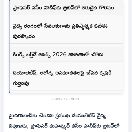
ప్రొఫెసర్ వసీం హనీఫ్‌కు బ్రిటన్‌లో అరుదైన గౌరవం
వైద్య రంగంలో సేవలకుగాను ప్రతిష్ఠాత్మక ఓబీఈ
పురస్కారం
కింగ్స్ బర్త్‌డే ఆనర్స్ 2026 జాబితాలో చోటు
డయాబెటిస్, ఆరోగ్య అసమానతలపై చేసిన కృషికి
గుర్తింపు
ADVERTISEMENT
హైదరాబాద్‌కు చెందిన ప్రముఖ డయాబెటిస్ వైద్య
నిపుణుడు, ప్రొఫెసర్ మహమ్మద్ వసీం హనీఫ్‌కు బ్రిటన్‌లో