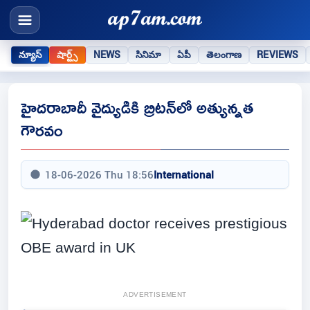
న్యూస్
షార్ట్స్
NEWS
సినిమా
ఏపీ
తెలంగాణ
REVIEWS
హైదరాబాదీ వైద్యుడికి బ్రిటన్‌లో అత్యున్నత
గౌరవం
18-06-2026 Thu 18:56
International
ADVERTISEMENT