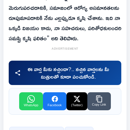
మెరుగుపరచడానికి, సమాజంలో ఆరోగ్య అసమానతలను
రూపుమాపడానికి నేను ఎల్లప్పుడూ కృషి చేశాను. ఇది నా
ఒక్కడి విజయం కాదు, నా సహచరులు, పరిశోధకులందరి
సమష్టి కృషి ఫలితం" అని తెలిపారు.
ADVERTISEMENT
ఈ వార్త మీకు నచ్చిందా?.. నచ్చిన వార్తలను మీ
మిత్రులతో కూడా పంచుకోండి.
Copy Link
WhatsApp
Facebook
(Twitter)