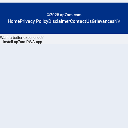
©2026 ap7am.com
Home
Privacy Policy
Disclaimer
ContactUs
Grievances
NV
Want a better experience?
Install ap7am PWA app