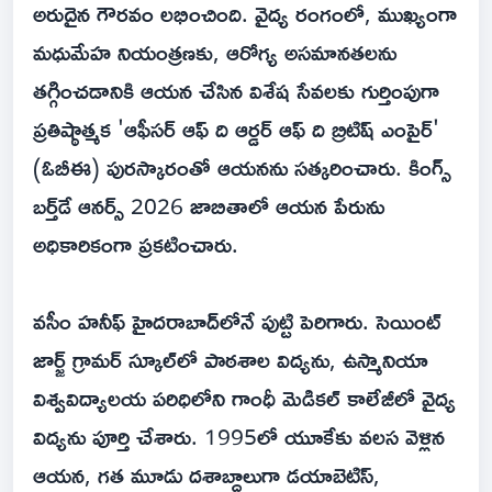
అరుదైన గౌరవం లభించింది. వైద్య రంగంలో, ముఖ్యంగా
మధుమేహ నియంత్రణకు, ఆరోగ్య అసమానతలను
తగ్గించడానికి ఆయన చేసిన విశేష సేవలకు గుర్తింపుగా
ప్రతిష్ఠాత్మక 'ఆఫీసర్ ఆఫ్ ది ఆర్డర్ ఆఫ్ ది బ్రిటిష్ ఎంపైర్'
(ఓబీఈ) పురస్కారంతో ఆయనను సత్కరించారు. కింగ్స్
బర్త్‌డే ఆనర్స్ 2026 జాబితాలో ఆయన పేరును
అధికారికంగా ప్రకటించారు.
వసీం హనీఫ్ హైదరాబాద్‌లోనే పుట్టి పెరిగారు. సెయింట్
జార్జ్ గ్రామర్ స్కూల్‌లో పాఠశాల విద్యను, ఉస్మానియా
విశ్వవిద్యాలయ పరిధిలోని గాంధీ మెడికల్ కాలేజీలో వైద్య
విద్యను పూర్తి చేశారు. 1995లో యూకేకు వలస వెళ్లిన
ఆయన, గత మూడు దశాబ్దాలుగా డయాబెటిస్,