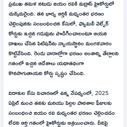
ప్రముఖ తమిళ నటుడు జయం రవికి మద్రాస్ హైకోర్టులో
చుక్కెదురైంది. తన భార్య ఆర్తికి మధ్యంతర భరణం
చెల్లింపునకు సంబంధించిన కేసులో, ఫ్యామిలీ వెల్ఫేర్
కోర్టుకు ఇచ్చిన గడువును పొడిగించాలంటూ ఆయన
దాఖలు చేసిన పిటిషన్‌ను న్యాయస్థానం మంగళవారం
కొట్టివేసింది. రెండు వారాల్లోగా భరణం అంశాన్ని తేల్చాలని
గతంలో ఇచ్చిన ఆదేశాలు యథాతథంగా
కొనసాగుతాయని కోర్టు స్పష్టం చేసింది.
విడాకుల కేసు విచారణలో ఉన్న నేపథ్యంలో, 2025
ఏప్రిల్ నుంచి తనకు మరియు పిల్లల పాఠశాల ఫీజులకు
సంబంధించి జయం రవి మధ్యంతర భరణం చెల్లించడం
లేదని ఆర్తి గతంలో హైకోర్టును ఆశ్రయించారు. దీనిపై