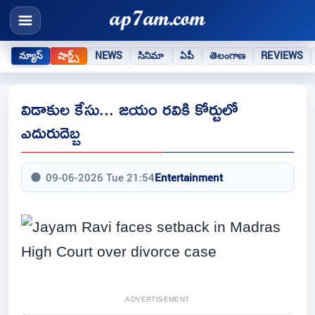
న్యూస్
షార్ట్స్
NEWS
సినిమా
ఏపీ
తెలంగాణ
REVIEWS
విడాకుల కేసు... జయం రవికి కోర్టులో
ఎదురుదెబ్బ
09-06-2026 Tue 21:54
Entertainment
ADVERTISEMENT