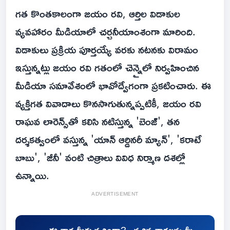
గత కొంతకాలంగా జయం రవి, ఆర్తిల విడాకుల
వ్యవహారం మీడియాలో చర్చనీయాంశంగా మారింది.
విడాకులు ప్రక్రియ పూర్తయ్యే వరకు నటనకు విరామం
ఇస్తున్నట్లు జయం రవి గతంలో చెన్నైలో నిర్వహించిన
మీడియా సమావేశంలో భావోద్వేగంగా ప్రకటించారు. ఈ
వ్యక్తిగత వివాదాలు కొనసాగుతున్నప్పటికీ, జయం రవి
రాఘవ లారెన్స్‌తో కలిసి నటిస్తున్న 'బెంజ్', తన
దర్శకత్వంలో వస్తున్న 'యాన్ ఆర్డినరీ మ్యాన్', 'కరాటే
బాబు', 'జీనీ' వంటి చిత్రాలు వివిధ నిర్మాణ దశల్లో
ఉన్నాయి.
ADVERTISEMENT