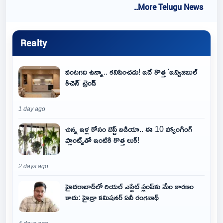
..More Telugu News
Realty
వంటగది ఉన్నా.. కనిపించదు! ఇదే కొత్త 'ఇన్విజిబుల్
కిచెన్' ట్రెండ్
1 day ago
చిన్న ఇళ్ల కోసం బెస్ట్ ఐడియా.. ఈ 10 హ్యాంగింగ్
ప్లాంట్స్‌తో ఇంటికి కొత్త లుక్!
2 days ago
హైదరాబాద్‌లో రియల్ ఎస్టేట్ స్లంప్‌కు మేం కారణం
కాదు: హైడ్రా కమిషనర్ ఏవీ రంగనాథ్