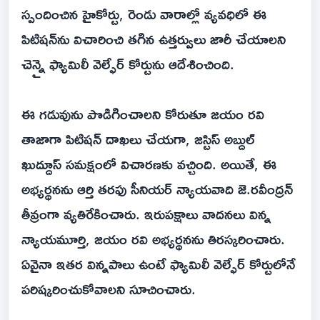
స్పందించిన హైకోర్టు, రెండు వారాల్లో వ్యవధిలో ఈ
పిటిషన్‌ను విచారించి తగిన ఉత్తర్వులు జారీ చేయాలని
చెన్నై ఫ్యామిలీ వెల్ఫేర్ కోర్టును ఆదేశించింది.
ఈ గడువును పొడిగించాలని కోరుతూ జయం రవి
తాజాగా పిటిషన్ దాఖలు చేయగా, జస్టిస్ అబ్దుల్
ఖుద్దూస్ సమక్షంలో విచారణకు వచ్చింది. అయితే, ఈ
అభ్యర్థనను ఆర్తి తరఫు సీనియర్ న్యాయవాది జె.రవీంద్రన్
తీవ్రంగా వ్యతిరేకించారు. ఇరుపక్షాలు వాదనలు విన్న
న్యాయమూర్తి, జయం రవి అభ్యర్థనను తిరస్కరించారు.
ఏవైనా ఇతర విన్నపాలు ఉంటే ఫ్యామిలీ వెల్ఫేర్ కోర్టులోనే
పరిష్కరించుకోవాలని సూచించారు.