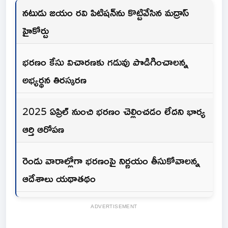
నటుడు జయం రవి పిటిషన్‌ను కొట్టివేసిన మద్రాస్
హైకోర్టు
భరణం కేసు విచారణకు గడువు పొడిగించాలన్న
అభ్యర్థన తిరస్కరణ
2025 ఏప్రిల్ నుంచి భరణం చెల్లించడం లేదని భార్య
ఆర్తి ఆరోపణ
రెండు వారాల్లోగా భరణంపై నిర్ణయం తీసుకోవాలన్న
ఆదేశాలు యథాతథం
ADVERTISEMENT