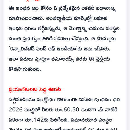
ఈ ఇంధన నిధి కోసం ఓ ప్రత్యేకమైన రికవరీ విధానాన్ని
రూపొందించారు. అంతర్జాతీయ మార్కెట్లో విమాన
ఇంధన ధరలు తగ్గినప్పుడు, ఆ మొత్తాన్ని చమురు సంస్థల
నుంచి ప్రభుత్వం తిరిగి వసూలు చేస్తుంది. ఆ సొమ్మును
‘కన్సాలిడేటెడ్ ఫండ్ ఆఫ్ ఇండియా’కు జమ చేస్తారు.
ఇలా నిధులు పూర్తిగా వసూలయ్యే వరకు ఈ ప్రక్రియ
కొనసాగుతుంది.
ప్రయాణికులకు పెద్ద ఊరట
పశ్చిమాసియా సంక్షోభం కారణంగా విమాన ఇంధనం ధర
2026 మార్చిలో లీటరు రూ.60.50 ఉండగా మే నాటికి
ఏకంగా రూ.142కు పెరిగింది. విమానయాన సంస్థల
మొత్తం నిర్వహణ ఖర్చులలో ఇంధనానికే 40 నుంచి 60