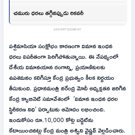
చమురు ధరలు తగ్గినప్పుడు రికవరీ
ADVERTISEMENT
పశ్చిమాసియా సంక్షోభం కారణంగా విమాన ఇంధన
ధరలు విపరీతంగా పెరిగిపోతున్నాయి. ఈ నేపథ్యంలో
దేశీయ విమానయాన రంగాన్ని, ప్రయాణికులకు
ఉపశమనం కలిగిస్తూ కేంద్ర ప్రభుత్వం కీలక నిర్ణయం
తీసుకుంది. ప్రధానమంత్రి నరేంద్ర మోదీ అధ్యక్షతన జరిగిన
కేంద్ర క్యాబినెట్ సమావేశంలో ‘విమాన ఇంధన ధరల
స్థిరీకరణ నిధి’ ఏర్పాటుకు ఆమోదం లభించింది.
ఇందుకోసం రూ.10,000 కోట్ల బడ్జెట్‌ను
కేటాయించినట్లు కేంద్ర మంత్రి అశ్విని వైష్ణవ్ వెల్లడించారు.