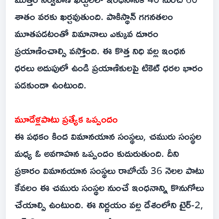
శాతం వరకు ఖర్చవుతుంది. పాకిస్థాన్ గగనతలం
మూతపడటంతో విమానాలు ఎక్కువ దూరం
ప్రయాణించాల్సి వస్తోంది. ఈ కొత్త నిధి వల్ల ఇంధన
ధరలు అదుపులో ఉండి ప్రయాణికులపై టికెట్ ధరల భారం
పడకుండా ఉంటుంది.
మూడేళ్లపాటు ప్రత్యేక ఒప్పందం
ఈ పథకం కింద విమానయాన సంస్థలు, చమురు సంస్థల
మధ్య ఓ అవగాహన ఒప్పందం కుదురుతుంది. దీని
ప్రకారం విమానయాన సంస్థలు రాబోయే 36 నెలల పాటు
కేవలం ఈ చమురు సంస్థల నుంచే ఇంధనాన్ని కొనుగోలు
చేయాల్సి ఉంటుంది. ఈ నిర్ణయం వల్ల దేశంలోని టైర్-2,