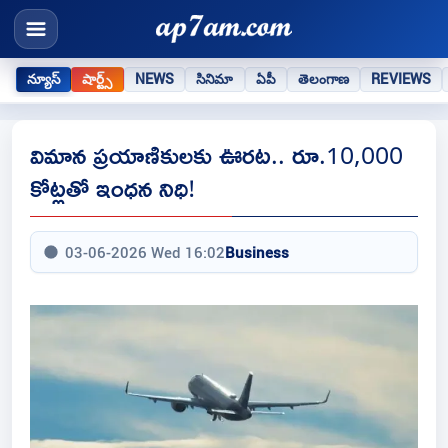
న్యూస్
షార్ట్స్
NEWS
సినిమా
ఏపీ
తెలంగాణ
REVIEWS
విమాన ప్రయాణికులకు ఊరట.. రూ.10,000
కోట్లతో ఇంధన నిధి!
03-06-2026 Wed 16:02
Business