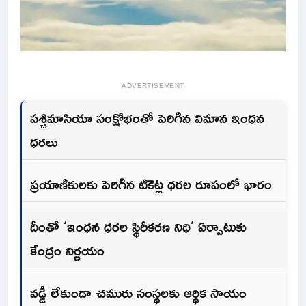
ADVERTISEMENT
పశ్చిమాసియా సంక్షోభంతో పెరిగిన విమాన ఇంధన
ధరలు
ప్రయాణికులకు పెరిగిన టికెట్ల ధరల రూపంలో భారం
దీంతో ‘ఇంధన ధరల స్థిరీకరణ నిధి’ ఏర్పాటుకు
కేంద్రం నిర్ణయం
వడ్డీ లేకుండా చమురు సంస్థలకు ఆర్థిక సాయం