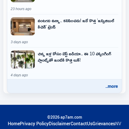
23 hours ago
వంటగది ఉన్నా.. కనిపించదు! ఇదే కొత్త 'ఇన్విజిబుల్
కిచెన్' ట్రెండ్
3 days ago
చిన్న ఇళ్ల కోసం బెస్ట్ ఐడియా.. ఈ 10 హ్యాంగింగ్
ప్లాంట్స్‌తో ఇంటికి కొత్త లుక్!
4 days ago
..more
©2026 ap7am.com
Home
Privacy Policy
Disclaimer
ContactUs
Grievances
NV