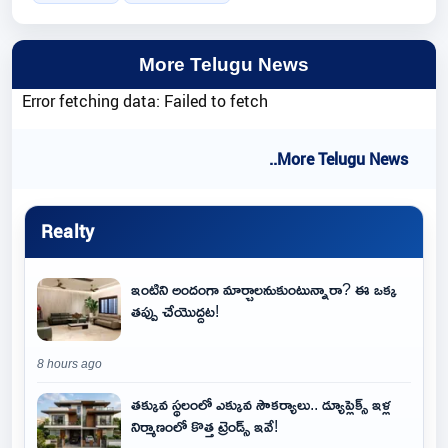
More Telugu News
Error fetching data: Failed to fetch
..More Telugu News
Realty
ఇంటిని అందంగా మార్చాలనుకుంటున్నారా? ఈ ఒక్క
తప్పు చేయొద్దట!
8 hours ago
తక్కువ స్థలంలో ఎక్కువ సౌకర్యాలు.. డ్యూప్లెక్స్ ఇళ్ల
నిర్మాణంలో కొత్త ట్రెండ్స్ ఇవే!