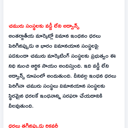
చమురు సంస్థలకు వడ్డీ లేని అడ్వాన్స్‌
అంతర్జాతీయ మార్కెట్లో విమాన ఇంధనం ధరలు
పెరిగినప్పుడు ఆ భారం విమానయాన సంస్థలపై
పడకుండా చమురు మార్కెటింగ్ సంస్థలకు ప్రభుత్వం ఈ
నిధి నుంచి ఆర్థిక సాయం అందిస్తుంది. ఇది వడ్డీ లేని
అడ్వాన్స్ రూపంలో అందుతుంది. దీనివల్ల ఇంధన ధరలు
పెరిగినా చమురు సంస్థలు విమానయాన సంస్థలకు
స్థిరమైన ధరలకే ఇంధనాన్ని సరఫరా చేయడానికి
వీలవుతుంది.
ధరలు తగ్గినప్పుడు రికవరీ