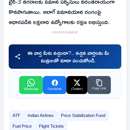
టైర్-3 నగరాలకు విమాన సర్వీసులు నిరంతరాయంగా
కొనసాగుతాయి. అలాగే విమానయాన రంగంపై
ఆధారపడిన లక్షలాది ఉద్యోగాలకు రక్షణ లభిస్తుంది.
ADVERTISEMENT
ఈ వార్త మీకు నచ్చిందా?.. నచ్చిన వార్తలను మీ
మిత్రులతో కూడా పంచుకోండి.
Copy Link
WhatsApp
Facebook
(Twitter)
ATF
Indian Airlines
Price Stabilization Fund
Fuel Price
Flight Tickets