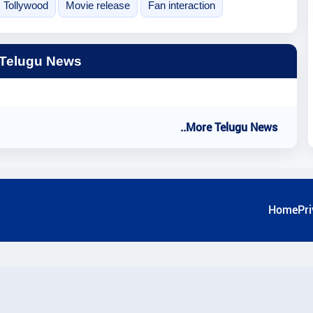
Tollywood
Movie release
Fan interaction
 Telugu News
..More Telugu News
Home
Pri