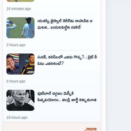
16 minutes ago
యశస్వి జైస్వాల్ కెరీర్‌ను కాపాడిన ఆ
ఘటన.. బయటపెట్టిన రహానే
2 hours ago
సచిన్, కలిస్‌లలో ఎవరు గొప్ప?.. బ్రెట్ లీ
ఓటు ఎవరికంటే?
6 hours ago
ఫుట్‌బాల్ దిగ్గజం మెస్సీకి
పితృవియోగం.. తండ్రి జార్జ్ కన్నుమూత
18 hours ago
..more