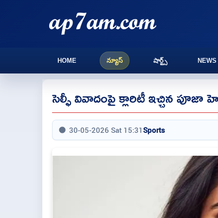
HOME
న్యూస్
షార్ట్స్
NEWS
సెల్ఫీ వివాదంపై క్లారిటీ ఇచ్చిన పూజా హెగ
30-05-2026 Sat 15:31
Sports