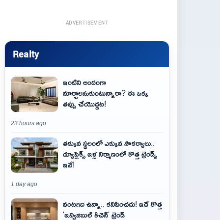
ADVERTISEMENT
Realty
ఇంటిని అందంగా
మార్చాలనుకుంటున్నారా? ఈ ఒక్క
తప్పు చేయొద్దట!
23 hours ago
తక్కువ స్థలంలో ఎక్కువ సౌకర్యాలు..
డ్యూప్లెక్స్ ఇళ్ల నిర్మాణంలో కొత్త ట్రెండ్స్
ఇవే!
1 day ago
వంటగది ఉన్నా.. కనిపించదు! ఇదే కొత్త
'ఇన్విజిబుల్ కిచెన్' ట్రెండ్