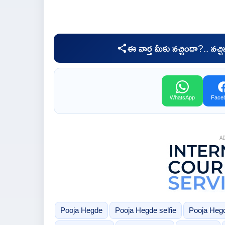
ఈ వార్త మీకు నచ్చిందా?.. నచ్
WhatsApp
Face
A
Pooja Hegde
Pooja Hegde selfie
Pooja Heg