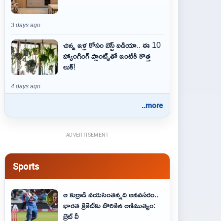
3 days ago
చిన్న ఇళ్ల కోసం బెస్ట్ ఐడియా.. ఈ 10
హ్యాంగింగ్ ప్లాంట్స్‌తో ఇంటికి కొత్త
లుక్!
4 days ago
..more
ADVERTISEMENT
Sports
ఆ కుర్రాడి వయసెంతన్నది అనవసరం..
భారత క్రికెట్‌కు దొరికిన ఆణిముత్యం:
బ్రెట్ లీ