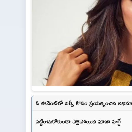
ఓ ఈవెంట్‌లో సెల్ఫీ కోసం ప్రయత్నించిన అభిమా
పట్టించుకోకుండా వెళ్లిపోయిన పూజా హెగ్డే