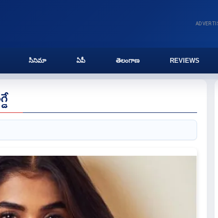
ADVERT
సినిమా
ఏపీ
తెలంగాణ
REVIEWS
్డే