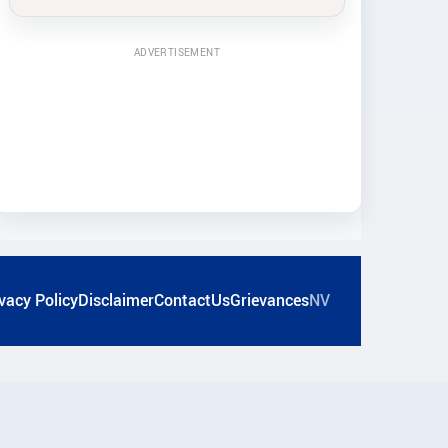
ADVERTISEMENT
vacy Policy
Disclaimer
ContactUs
Grievances
NV