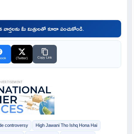
చిన వార్తలను మీ మిత్రులతో కూడా పంచుకోండి.
Copy Link
book
(Twitter)
DVERTISEMENT
de controversy
High Jawani Tho Ishq Hona Hai