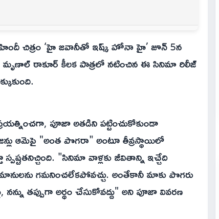
 హిందీ చిత్రం ‘హై జవానీతో ఇష్క్ హోనా హై’ జూన్ 5న
 మృణాల్ ఠాకూర్ కీలక పాత్రలో నటించిన ఈ సినిమా రిలీజ్
క్కుకుంది.
్రయత్నించగా, పూజా అతడిని పట్టించుకోకుండా
జన్లు ఆమెపై "అంత పొగరా" అంటూ తీవ్రస్థాయిలో
పష్టతనిచ్చింది. "సినిమా వాళ్లకు జీవితాన్ని ఇచ్చేది
వల్ల అభిమానులను గమనించలేకపోవచ్చు. అంతేకానీ మాకు పొగరు
, నన్ను తప్పుగా అర్థం చేసుకోవద్దు" అని పూజా వివరణ