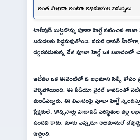
అంత పొగరా అంటూ అభిమానుల విమర్శలు
టాలీవుడ్ బుట్టబొమ్మ పూజా హెగ్డే నటించిన తాజా
విడుదలకు సిద్ధమవుతోంది. వరుణ్ ధావన్ హీరోగా,
దగ్గరపడుతున్న వేళ పూజా హెగ్డే ఒక వివాదంలో చి
ఇటీవల ఒక ఈవెంట్‌లో ఓ అభిమాని సెల్ఫీ కోసం ప
వెళ్ళిపోయింది. ఈ వీడియో వైరల్ కావడంతో నెటి
మండిపడ్డారు. ఈ వివాదంపై పూజా హెగ్డే స్పందిస్తూ స్
ప్రేక్షకులే. కొన్నిసార్లు హడావిడి పరిస్థితుల 
ఉందని కాదు. మాకు ఎప్పుడూ అభిమానులే దేవుళ్లు
ఇచ్చింది.