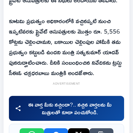
ప్రైవేట్ ఆసుపత్రులకు ఈ నిధులు అందాయని తెలిపారు.
కూటమి ప్రభుత్వం అధికారంలోకి వచ్చినప్పటి నుంచి
ఇప్పటివరకు ప్రైవేట్ ఆసుపత్రులకు మొత్తం రూ. 5,556
కోట్లను చెల్లించామని, బకాయిల చెల్లింపుల హామీకి తమ
ప్రభుత్వం కట్టుబడి ఉందని మంత్రి సత్యకుమార్ యాదవ్
పునరుద్ఘాటించారు. దీనికి సంబంధించిన నివేదికను ట్రస్టు
సీఈఓ చక్రధరబాబు మంత్రికి అందజేశారు.
ADVERTISEMENT
ఈ వార్త మీకు నచ్చిందా?.. నచ్చిన వార్తలను మీ
మిత్రులతో కూడా పంచుకోండి.