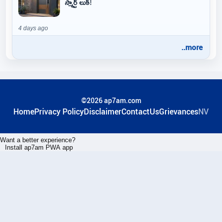
స్మార్ట్ లుక్!
4 days ago
..more
©2026 ap7am.com
Home
Privacy Policy
Disclaimer
ContactUs
Grievances
NV
Want a better experience?
Install ap7am PWA app