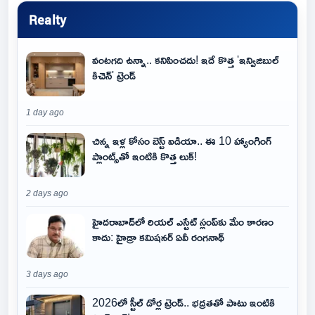
Realty
వంటగది ఉన్నా.. కనిపించదు! ఇదే కొత్త 'ఇన్విజిబుల్
కిచెన్' ట్రెండ్
1 day ago
చిన్న ఇళ్ల కోసం బెస్ట్ ఐడియా.. ఈ 10 హ్యాంగింగ్
ప్లాంట్స్‌తో ఇంటికి కొత్త లుక్!
2 days ago
హైదరాబాద్‌లో రియల్ ఎస్టేట్ స్లంప్‌కు మేం కారణం
కాదు: హైడ్రా కమిషనర్ ఏవీ రంగనాథ్
3 days ago
2026లో స్టీల్ డోర్ల ట్రెండ్.. భద్రతతో పాటు ఇంటికి