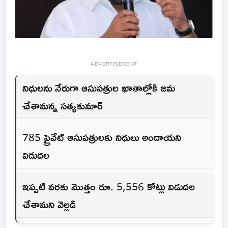
ADVERTISEMENT
నిధులను నేరుగా ఆసుపత్రుల ఖాతాల్లోకి జమ
చేశామన్న సత్యకుమార్
785 ప్రైవేట్ ఆసుపత్రులకు నిధులు అందాయని
విడుదల
ఇప్పటి వరకు మొత్తం రూ. 5,556 కోట్లు విడుదల
చేశామని వెల్లడి