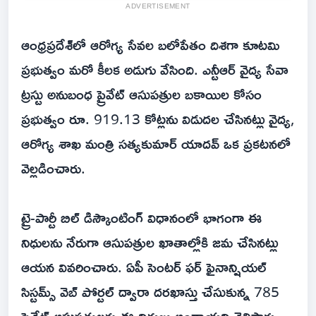
ADVERTISEMENT
ఆంధ్రప్రదేశ్‌లో ఆరోగ్య సేవల బలోపేతం దిశగా కూటమి
ప్రభుత్వం మరో కీలక అడుగు వేసింది. ఎన్టీఆర్ వైద్య సేవా
ట్రస్టు అనుబంధ ప్రైవేట్ ఆసుపత్రుల బకాయిల కోసం
ప్రభుత్వం రూ. 919.13 కోట్లను విడుదల చేసినట్లు వైద్య,
ఆరోగ్య శాఖ మంత్రి సత్యకుమార్ యాదవ్ ఒక ప్రకటనలో
వెల్లడించారు.
ట్రై-పార్టీ బిల్ డిస్కౌంటింగ్ విధానంలో భాగంగా ఈ
నిధులను నేరుగా ఆసుపత్రుల ఖాతాల్లోకి జమ చేసినట్లు
ఆయన వివరించారు. ఏపీ సెంటర్ ఫర్ ఫైనాన్షియల్
సిస్టమ్స్ వెబ్ పోర్టల్ ద్వారా దరఖాస్తు చేసుకున్న 785