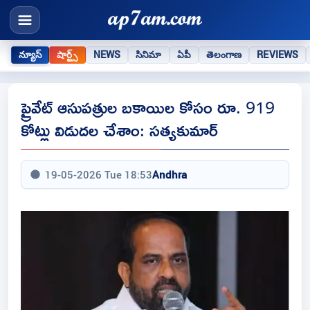
న్యూస్
షార్ట్స్
NEWS
సినిమా
ఏపీ
తెలంగాణ
REVIEWS
ప్రైవేట్ ఆసుపత్రుల బకాయిల కోసం రూ. 919
కోట్లు విడుదల చేశాం: సత్యకుమార్
19-05-2026 Tue 18:53
Andhra