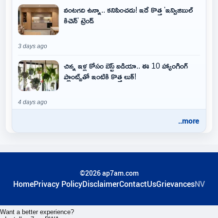
వంటగది ఉన్నా.. కనిపించదు! ఇదే కొత్త 'ఇన్విజిబుల్
కిచెన్' ట్రెండ్
3 days ago
చిన్న ఇళ్ల కోసం బెస్ట్ ఐడియా.. ఈ 10 హ్యాంగింగ్
ప్లాంట్స్‌తో ఇంటికి కొత్త లుక్!
4 days ago
..more
©2026 ap7am.com
Home
Privacy Policy
Disclaimer
ContactUs
Grievances
NV
Want a better experience?