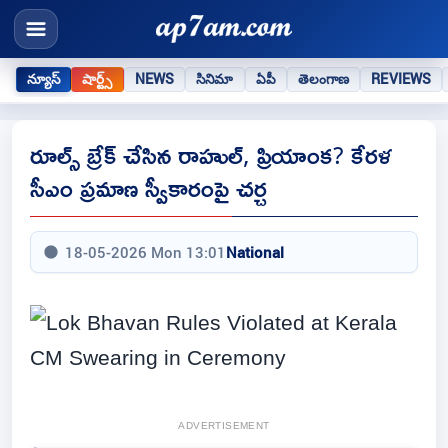
న్యూస్
షార్ట్స్
NEWS
సినిమా
ఏపీ
తెలంగాణ
REVIEWS
రూల్స్ బ్రేక్ చేసిన రాహుల్, ప్రియాంక? కేరళ
సీఎం ప్రమాణ స్వీకారంపై చర్చ
18-05-2026 Mon 13:01
National
ADVERTISEMENT