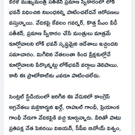
కేరళ ముఖ్యమంత్రి సతీశన్‌ ప్రమాణ స్వీకారంలో లోక్
భవన్ విధించిన నిబంధనల్ని పాటించలేదనే ఆరోపణలు
వస్తున్నాయి. వేదికపై కేవలం గవర్నర్, కొత్త సీఎం వీడీ
సతీశన్, ప్రమాణ స్వీకారం చేసే మంత్రులు మాత్రమే
కూర్చోవాలని లోక్ భవన్ స్పష్టమైన ఆదేశాలు ఇచ్చిందని
సమాచారం. మిగిలిన నేతలంతా కింద ప్రేక్షకుల్లోనే
కూర్చోవాలని పేర్కొన్నట్లు లోక్‌భవన్‌ వర్గాలు తెలిపాయి.
కానీ ఈ ప్రొటోకాల్‌ను ఎవరూ పాటించలేదు.
సెంట్రల్ స్టేడియంలో జరిగిన ఈ వేడుకలో కాంగ్రెస్
అగ్రనేతలు మల్లికార్జున ఖర్గే, రాహుల్ గాంధీ, ప్రియాంక
గాంధీ నేరుగా వేదికపైకి వచ్చి కూర్చున్నారు. వీరితో పాటు
ప్రతిపక్ష నేత పినరయి విజయన్, సీపీఐ బినోయ్ విశ్వం,