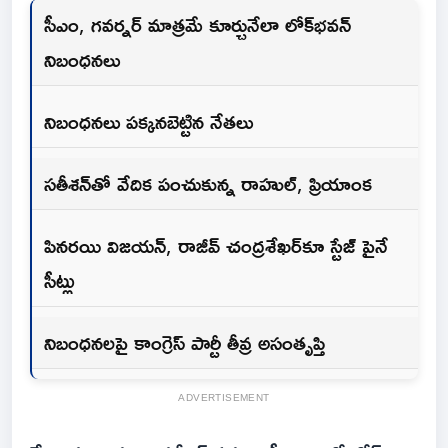
సీఎం, గవర్నర్‌ మాత్రమే కూర్చునేలా లోక్‌భవన్‌
నిబంధనలు
నిబంధనలు పక్కనబెట్టిన నేతలు
సతీశన్‌తో వేదిక పంచుకున్న రాహుల్, ప్రియాంక
పినరయి విజయన్, రాజీవ్ చంద్రశేఖర్‌కూ స్టేజ్ పైనే
సీట్లు
నిబంధనలపై కాంగ్రెస్ పార్టీ తీవ్ర అసంతృప్తి
ADVERTISEMENT