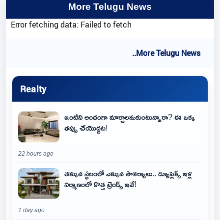
More Telugu News
Error fetching data: Failed to fetch
..More Telugu News
Realty
ఇంటిని అందంగా మార్చాలనుకుంటున్నారా? ఈ ఒక్క
తప్పు చేయొద్దట!
22 hours ago
తక్కువ స్థలంలో ఎక్కువ సౌకర్యాలు.. డ్యూప్లెక్స్ ఇళ్ల
నిర్మాణంలో కొత్త ట్రెండ్స్ ఇవే!
1 day ago