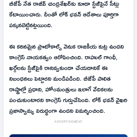
బీజేపీ నేత రాజీవ్ చంద్రశేఖర్‌కు కూడా స్టేజ్‌పైనే సీట్లు
కేటాయించారు. దీంతో లోక్ భవన్ ఆదేశాలు పూర్తిగా
పక్కనబెట్టినట్లయింది.
ఈ కఠినమైన ప్రొటోకాల్స్ వెనుక రాజకీయ కుట్ర ఉందని
కాంగ్రెస్ నాయకత్వం ఆరోపించింది. రాహుల్ గాంధీ,
ఖర్గేలను స్టేజ్‌పైకి రానివ్వకుండా చేయడానికే ఈ
నిబంధనలు పెట్టారని మండిపడింది. బీజేపీ పాలిత
రాష్ట్రాల్లో ప్రధాని, హోంమంత్రులు ఇలాగే వేదికలను
పంచుకుంటారని కాంగ్రెస్ గుర్తుచేసింది. లోక్ భవన్ వైఖరి
ప్రజాస్వామ్య విరుద్ధంగా ఉందని విమర్శించింది.
ADVERTISEMENT