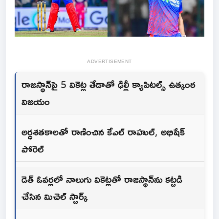
ADVERTISEMENT
రాజస్థాన్‌పై 5 వికెట్ల తేడాతో ఢిల్లీ క్యాపిటల్స్ ఉత్కంఠ
విజయం
అర్ధశతకాలతో రాణించిన కేఎల్ రాహుల్, అభిషేక్
పోరెల్
డెత్ ఓవర్లలో నాలుగు వికెట్లతో రాజస్థాన్‌ను కట్టడి
చేసిన మిచెల్ స్టార్క్