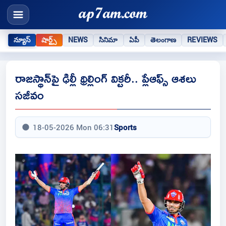
న్యూస్
షార్ట్స్
NEWS
సినిమా
ఏపీ
తెలంగాణ
REVIEWS
రాజస్థాన్‌పై ఢిల్లీ థ్రిల్లింగ్ విక్టరీ.. ప్లేఆఫ్స్ ఆశలు
సజీవం
18-05-2026 Mon 06:31
Sports