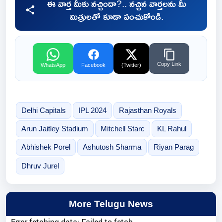
ఈ వార్త మీకు నచ్చిందా?.. నచ్చిన వార్తలను మీ
మిత్రులతో కూడా పంచుకోండి.
Copy Link
WhatsApp
Facebook
(Twitter)
Delhi Capitals
IPL 2024
Rajasthan Royals
Arun Jaitley Stadium
Mitchell Starc
KL Rahul
Abhishek Porel
Ashutosh Sharma
Riyan Parag
Dhruv Jurel
More Telugu News