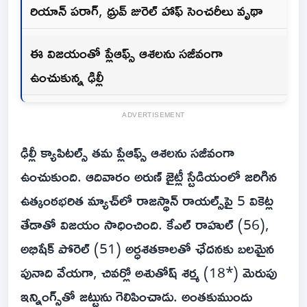
రియాన్ పరాగ్, ధ్రువ్ జురెల్ హాఫ్ సెంచరీలు వృథా
ఈ విజయంతో ప్లేఆఫ్స్ ఆశలను సజీవంగా
ఉంచుకున్న ఢిల్లీ
ADVERTISEMENT
ఢిల్లీ క్యాపిటల్స్ తమ ప్లేఆఫ్స్ ఆశలను సజీవంగా
ఉంచుకుంది. ఆదివారం అరుణ్ జైట్లీ స్టేడియంలో జరిగిన
ఉత్కంఠభరిత మ్యాచ్‌లో రాజస్థాన్ రాయల్స్‌పై 5 వికెట్ల
తేడాతో విజయం సాధించింది. కేఎల్ రాహుల్ (56),
అభిషేక్ పోరెల్ (51) అర్ధశతకాలతో ఛేదనకు బలమైన
పునాది వేయగా, చివర్లో అశుతోష్ శర్మ (18*) మెరుపు
ఇన్నింగ్స్‌తో జట్టును గెలిపించాడు. అంతకుముందు