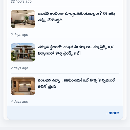
22 hours ago
ఇంటిని అందంగా మార్చాలనుకుంటున్నారా? ఈ ఒక్క
తప్పు చేయొద్దట!
2 days ago
తక్కువ స్థలంలో ఎక్కువ సౌకర్యాలు.. డ్యూప్లెక్స్ ఇళ్ల
నిర్మాణంలో కొత్త ట్రెండ్స్ ఇవే!
2 days ago
వంటగది ఉన్నా.. కనిపించదు! ఇదే కొత్త 'ఇన్విజిబుల్
కిచెన్' ట్రెండ్
4 days ago
..more