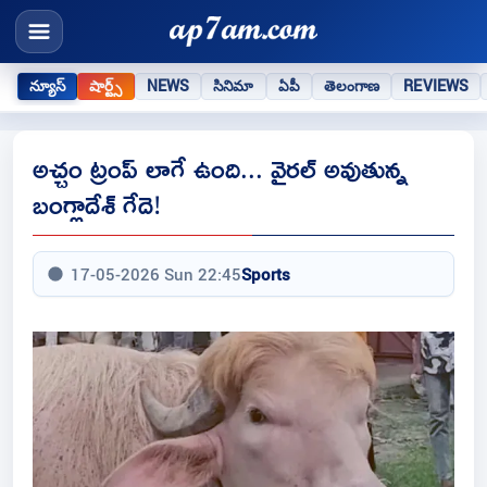
న్యూస్
షార్ట్స్
NEWS
సినిమా
ఏపీ
తెలంగాణ
REVIEWS
అచ్చం ట్రంప్ లాగే ఉంది... వైరల్ అవుతున్న
బంగ్లాదేశ్ గేదె!
17-05-2026 Sun 22:45
Sports