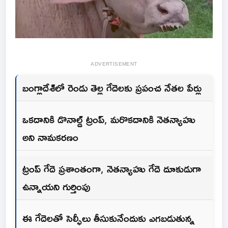
ADVERTISEMENT
బంగ్లాదేశ్‌లో రెండు తెల్ల గేదెలకు ప్రపంచ నేతల పేర్లు
ఒకదానికి డొనాల్డ్ ట్రంప్, మరొకదానికి నెతన్యాహు
అని నామకరణం
ట్రంప్ గేదె ప్రశాంతంగా, నెతన్యాహు గేదె దూకుడుగా
ఉన్నాయని గుర్తింపు
ఈ గేదెలతో సెల్ఫీలు తీసుకునేందుకు ఎగబడుతున్న