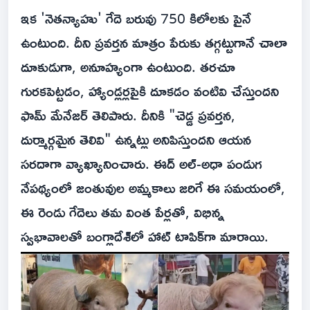
ఇక 'నెతన్యాహు' గేదె బరువు 750 కిలోలకు పైనే
ఉంటుంది. దీని ప్రవర్తన మాత్రం పేరుకు తగ్గట్టుగానే చాలా
దూకుడుగా, అనూహ్యంగా ఉంటుంది. తరచూ
గురకపెట్టడం, హ్యాండ్లర్లపైకి దూకడం వంటివి చేస్తుందని
ఫామ్ మేనేజర్ తెలిపారు. దీనికి "చెడ్డ ప్రవర్తన,
దుర్మార్గమైన తెలివి" ఉన్నట్లు అనిపిస్తుందని ఆయన
సరదాగా వ్యాఖ్యానించారు. ఈద్ అల్-అధా పండుగ
నేపథ్యంలో జంతువుల అమ్మకాలు జరిగే ఈ సమయంలో,
ఈ రెండు గేదెలు తమ వింత పేర్లతో, విభిన్న
స్వభావాలతో బంగ్లాదేశ్‌లో హాట్ టాపిక్‌గా మారాయి.