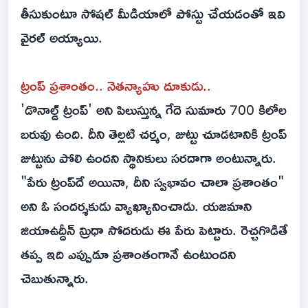
తీసుకుంటూ సోషల్ మీడియాలో పోస్టు చేయడంతో ఇవి
వైరల్ అయ్యాయి.
ట్రంప్ ప్రశాంతం.. నెతన్యాహు దూకుడు..
'డొనాల్డ్ ట్రంప్' అని పిలుస్తున్న గేదె సుమారు 700 కిలోల
బరువు ఉంది. దీని తెల్లటి చర్మం, జుట్టు చూడటానికి ట్రంప్
జుట్టును పోలి ఉందని స్థానికులు సరదాగా అంటున్నారు.
"పేరు ట్రంప్‌దే అయినా, దీని స్వభావం చాలా ప్రశాంతం"
అని ఓ సందర్శకుడు వ్యాఖ్యానించాడు. యజమాని
జియాఉద్దీన్ మ్రిధా సోదరుడు ఈ పేరు పెట్టారు. రెచ్చగొడితే
తప్ప ఇది ఎప్పుడూ ప్రశాంతంగానే ఉంటుందని
చెబుతున్నారు.