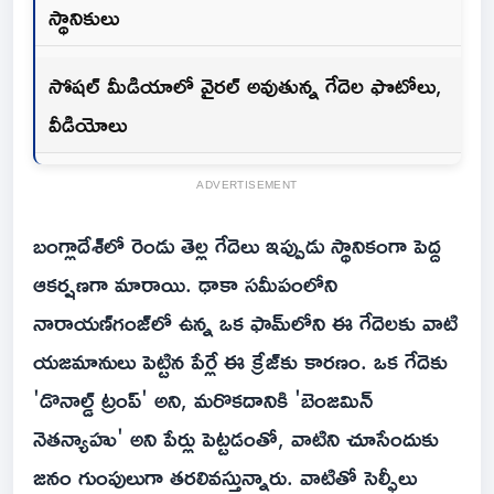
స్థానికులు
సోషల్ మీడియాలో వైరల్ అవుతున్న గేదెల ఫొటోలు,
వీడియోలు
ADVERTISEMENT
బంగ్లాదేశ్‌లో రెండు తెల్ల గేదెలు ఇప్పుడు స్థానికంగా పెద్ద
ఆకర్షణగా మారాయి. ఢాకా సమీపంలోని
నారాయణ్‌గంజ్‌లో ఉన్న ఒక ఫామ్‌లోని ఈ గేదెలకు వాటి
యజమానులు పెట్టిన పేర్లే ఈ క్రేజ్‌కు కారణం. ఒక గేదెకు
'డొనాల్డ్ ట్రంప్' అని, మరొకదానికి 'బెంజమిన్
నెతన్యాహు' అని పేర్లు పెట్టడంతో, వాటిని చూసేందుకు
జనం గుంపులుగా తరలివస్తున్నారు. వాటితో సెల్ఫీలు