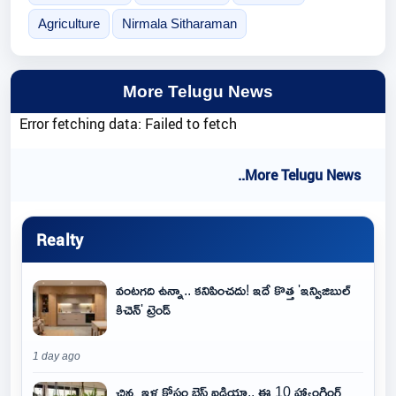
Agriculture
Nirmala Sitharaman
More Telugu News
Error fetching data: Failed to fetch
..More Telugu News
Realty
వంటగది ఉన్నా.. కనిపించదు! ఇదే కొత్త 'ఇన్విజిబుల్
కిచెన్' ట్రెండ్
1 day ago
చిన్న ఇళ్ల కోసం బెస్ట్ ఐడియా.. ఈ 10 హ్యాంగింగ్