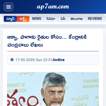
న్యూస్
షార్ట్స్
NEWS
సినిమా
ఏపీ
తెలంగాణ
REVIEWS
ఆక్వా, పొగాకు రైతుల కోసం... కేంద్రానికి
చంద్రబాబు లేఖలు
17-05-2026 Sun 22:31
Andhra