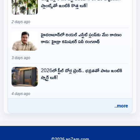
ప్లాంట్స్‌తో ఇంటికి కొత్త లుక్!
2 days ago
హైదరాబాద్‌లో రియల్ ఎస్టేట్ స్లంప్‌కు మేం కారణం
కాదు: హైడ్రా కమిషనర్ ఏవీ రంగనాథ్
3 days ago
2026లో స్టీల్ డోర్ల ట్రెండ్.. భద్రతతో పాటు ఇంటికి
స్మార్ట్ లుక్!
4 days ago
..more
©2026 ap7am.com