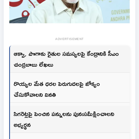
ADVERTISEMENT
ఆక్వా, పొగాకు రైతుల సమస్యలపై కేంద్రానికి సీఎం
చంద్రబాబు లేఖలు
రొయ్యల మేత ధరల పెరుగుదలపై జోక్యం
చేసుకోవాలని వినతి
సిగరెట్లపై పెంచిన పన్నులను పునఃసమీక్షించాలని
అభ్యర్థన