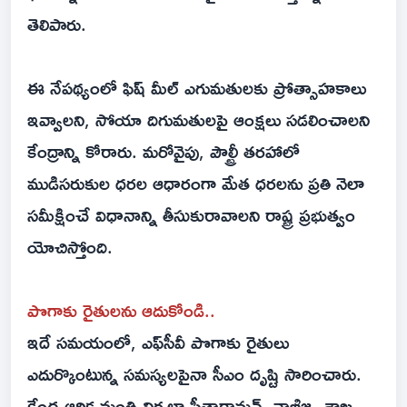
తెలిపారు.
ఈ నేపథ్యంలో ఫిష్ మీల్ ఎగుమతులకు ప్రోత్సాహకాలు
ఇవ్వాలని, సోయా దిగుమతులపై ఆంక్షలు సడలించాలని
కేంద్రాన్ని కోరారు. మరోవైపు, పౌల్ట్రీ తరహాలో
ముడిసరుకుల ధరల ఆధారంగా మేత ధరలను ప్రతి నెలా
సమీక్షించే విధానాన్ని తీసుకురావాలని రాష్ట్ర ప్రభుత్వం
యోచిస్తోంది.
పొగాకు రైతులను ఆదుకోండి..
ఇదే సమయంలో, ఎఫ్‌సీవీ పొగాకు రైతులు
ఎదుర్కొంటున్న సమస్యలపైనా సీఎం దృష్టి సారించారు.
కేంద్ర ఆర్థిక మంత్రి నిర్మలా సీతారామన్, వాణిజ్య శాఖ