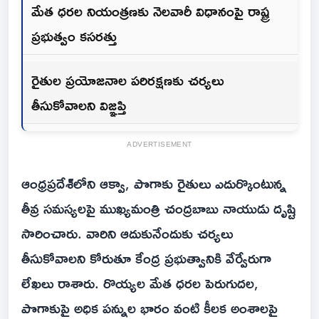
మేత ధరల నియంత్రణకు నెలవారీ విధానంపై రాష్ట్ర
ప్రభుత్వం కసరత్తు
రైతుల ప్రయోజనాల పరిరక్షణకు చర్యలు
తీసుకోవాలని విజ్ఞప్తి
ADVERTISEMENT
ఆంధ్రప్రదేశ్‌లోని ఆక్వా, పొగాకు రైతులు ఎదుర్కొంటున్న
తీవ్ర సమస్యలపై ముఖ్యమంత్రి చంద్రబాబు నాయుడు దృష్టి
సారించారు. వారిని ఆదుకునేందుకు చర్యలు
తీసుకోవాలని కోరుతూ కేంద్ర ప్రభుత్వానికి వేర్వేరుగా
లేఖలు రాశారు. రొయ్యల మేత ధరల పెరుగుదల,
పొగాకుపై అధిక పన్నుల భారం వంటి కీలక అంశాలపై