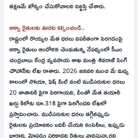
తక్షణమే జోక్యం చేసుకోవాలని విజ్ఞప్తి చేశారు.
ఆక్వా రైతులకు ఊరట కల్పించండి..
రాష్ట్రంలో రొయ్యల మేత ధరలు విపరీతంగా పెరగడంపై
ఆక్వా రైతులు ఆందోళన చెందుతున్న నేపథ్యంలో సీఎం
చంద్రబాబు కేంద్ర వ్యవసాయ శాఖ మంత్రి శివరాజ్ సింగ్
చౌహాన్‌కు లేఖ రాశారు. 2026 జనవరి నుంచి మే మధ్య
కాలంలో సోయా, ఫిష్ మీల్ వంటి ముడిసరుకుల ధరలు
20 శాతానికి పైగా పెరిగాయని, దీంతో మేత తయారీ
ఖర్చు కిలోకు రూ.31కి పైగా పెరిగిందని లేఖలో
ప్రస్తావించారు. ముడిసరుకుల ధరలు తగ్గినప్పుడు
రైతులకు ప్రయోజనం బదిలీ చేయని కంపెనీలు, ఇప్పుడు
భారాన్ని మోపడం సరికాదని రైతులు వాదిస్తున్నారని