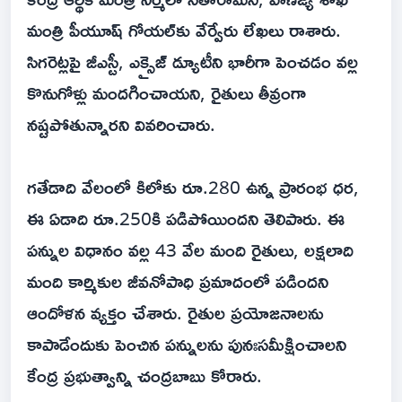
మంత్రి పీయూష్ గోయల్‌కు వేర్వేరు లేఖలు రాశారు.
సిగరెట్లపై జీఎస్టీ, ఎక్సైజ్ డ్యూటీని భారీగా పెంచడం వల్ల
కొనుగోళ్లు మందగించాయని, రైతులు తీవ్రంగా
నష్టపోతున్నారని వివరించారు.
గతేడాది వేలంలో కిలోకు రూ.280 ఉన్న ప్రారంభ ధర,
ఈ ఏడాది రూ.250కి పడిపోయిందని తెలిపారు. ఈ
పన్నుల విధానం వల్ల 43 వేల మంది రైతులు, లక్షలాది
మంది కార్మికుల జీవనోపాధి ప్రమాదంలో పడిందని
ఆందోళన వ్యక్తం చేశారు. రైతుల ప్రయోజనాలను
కాపాడేందుకు పెంచిన పన్నులను పునఃసమీక్షించాలని
కేంద్ర ప్రభుత్వాన్ని చంద్రబాబు కోరారు.