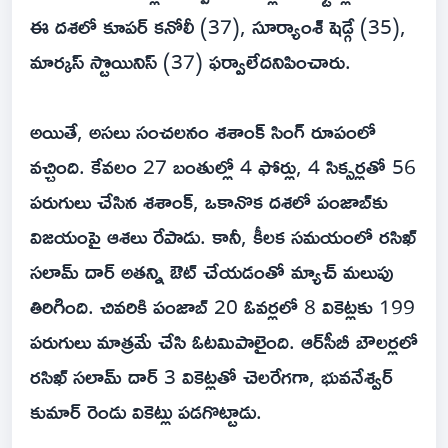
ఈ దశలో కూపర్ కనోలీ (37), సూర్యాంశ్ షెడ్గే (35),
మార్కస్ స్టొయినిస్ (37) ఫర్వాలేదనిపించారు.
అయితే, అసలు సంచలనం శశాంక్ సింగ్ రూపంలో
వచ్చింది. కేవలం 27 బంతుల్లో 4 ఫోర్లు, 4 సిక్సర్లతో 56
పరుగులు చేసిన శశాంక్, ఒకానొక దశలో పంజాబ్‌కు
విజయంపై ఆశలు రేపాడు. కానీ, కీలక సమయంలో రసిఖ్
సలామ్ దార్ అతన్ని ఔట్ చేయడంతో మ్యాచ్ మలుపు
తిరిగింది. చివరికి పంజాబ్ 20 ఓవర్లలో 8 వికెట్లకు 199
పరుగులు మాత్రమే చేసి ఓటమిపాలైంది. ఆర్‌సీబీ బౌలర్లలో
రసిఖ్ సలామ్ దార్ 3 వికెట్లతో చెలరేగగా, భువనేశ్వర్
కుమార్ రెండు వికెట్లు పడగొట్టాడు.