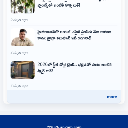
ప్లాంట్స్‌తో ఇంటికి కొత్త లుక్!
2 days ago
హైదరాబాద్‌లో రియల్ ఎస్టేట్ స్లంప్‌కు మేం కారణం
కాదు: హైడ్రా కమిషనర్ ఏవీ రంగనాథ్
4 days ago
2026లో స్టీల్ డోర్ల ట్రెండ్.. భద్రతతో పాటు ఇంటికి
స్మార్ట్ లుక్!
4 days ago
..more
©2026 ap7am.com