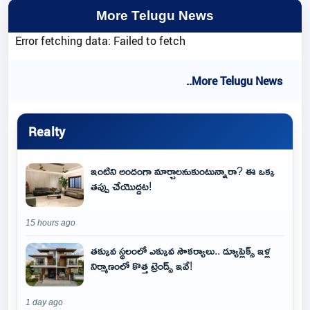
More Telugu News
Error fetching data: Failed to fetch
..More Telugu News
Realty
ఇంటిని అందంగా మార్చాలనుకుంటున్నారా? ఈ ఒక్క
తప్పు చేయొద్దట!
15 hours ago
తక్కువ స్థలంలో ఎక్కువ సౌకర్యాలు.. డ్యూప్లెక్స్ ఇళ్ల
నిర్మాణంలో కొత్త ట్రెండ్స్ ఇవే!
1 day ago