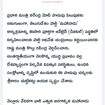
ADVERTISEMENT
ప్రధాన మంత్రి నరేంద్ర మోదీ పొదుపు పిలుపునకు
అనుగుణంగా, తెలుగుదేశం పార్టీ 'మహానాడు'
కార్యక్రమాన్ని ఈసారి పూర్తిగా ఆన్‌లైన్ (డిజిటల్) పద్ధతిలో
నిర్వహించాలని పార్టీ అధినేత చంద్రబాబు నిర్ణయించారని
రాష్ట్ర మంత్రి కొల్లు రవీంద్ర వెల్లడించారు.
అంతర్జాతీయంగా నెలకొన్న యుద్ధ ప్రభావం వల్ల
దేశవ్యాప్తంగా ఏర్పడిన విపత్కర పరిస్థితులు, ఇంధన
సంక్షోభాన్ని దృష్టిలో ఉంచుకుని ఈ పొదుపు చర్యలకు
శ్రీకారం చుట్టినట్లు ఆయన స్పష్టం చేశారు.
నెల్లూరు వేదికగా భారీ ఎత్తున జరగాల్సిన మహానాడు