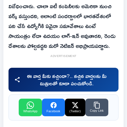
విబేధించారు. చాలా ఐటీ కంపెనీలకు అమెరికా నుంచి
వర్క్ వస్తుందని, అలాంటి సందర్బాలలో భారతదేశంలో
పని చేసే ఉద్యోగికి ఏవైనా సమావేశాలు ఉంటే
సాయంత్రం లేదా ఉదయం లాగ్-ఇన్ అవుతారని, రెండు
దేశాలను పోల్చవద్దని మరో నెటిజన్ అభిప్రాయపడ్డారు.
ADVERTISEMENT
ఈ వార్త మీకు నచ్చిందా?.. నచ్చిన వార్తలను మీ
మిత్రులతో కూడా పంచుకోండి.
Copy Link
WhatsApp
Facebook
(Twitter)