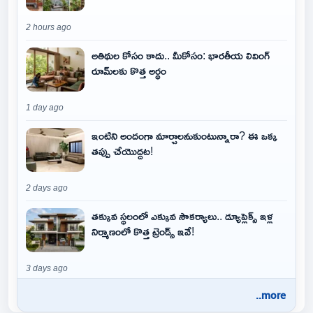
2 hours ago
అతిథుల కోసం కాదు.. మీకోసం: భారతీయ లివింగ్
రూమ్‌లకు కొత్త అర్థం
1 day ago
ఇంటిని అందంగా మార్చాలనుకుంటున్నారా? ఈ ఒక్క
తప్పు చేయొద్దట!
2 days ago
తక్కువ స్థలంలో ఎక్కువ సౌకర్యాలు.. డ్యూప్లెక్స్ ఇళ్ల
నిర్మాణంలో కొత్త ట్రెండ్స్ ఇవే!
3 days ago
..more