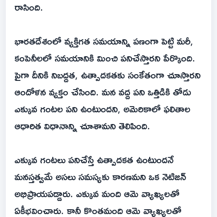
రాసింది.
భారతదేశంలో వ్యక్తిగత సమయాన్ని పణంగా పెట్టి మరీ,
కంపెనీలలో సమయానికి మించి పనిచేస్తారని పేర్కొంది.
పైగా దీనికి నిబద్దత, ఉత్పాదకతకు సంకేతంగా చూస్తారని
ఆందోళన వ్యక్తం చేసింది. మన వద్ద పని ఒత్తిడికి తోడు
ఎక్కువ గంటల పని ఉంటుందని, అమెరికాలో ఫలితాల
ఆధారిత విధానాన్ని చూశామని తెలిపింది.
ఎక్కువ గంటలు పనిచేస్తే ఉత్పాదకత ఉంటుందనే
మనస్తత్వమే అసలు సమస్యకు కారణమని ఒక నెటిజన్
అభిప్రాయపడ్డారు. ఎక్కువ మంది ఆమె వ్యాఖ్యలతో
ఏకీభవించారు. కానీ కొంతమంది ఆమె వ్యాఖ్యలతో