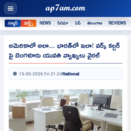
న్యూస్
షార్ట్స్
NEWS
సినిమా
ఏపీ
తెలంగాణ
REVIEWS
అమెరికాలో అలా... భారత్‌లో ఇలా! వర్క్ కల్చర్
పై బెంగళూరు యువతి వ్యాఖ్యలు వైరల్
15-05-2026 Fri 21:24
National