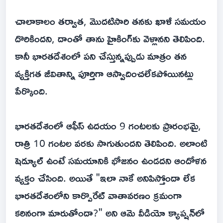
చాలాకాలం తర్వాత, మొదటిసారి తనకు ఖాళీ సమయం
దొరికిందని, దాంతో తాను హైకింగ్‌కు వెళ్లానని తెలిపింది.
కానీ భారతదేశంలో పని చేస్తున్నప్పుడు మాత్రం తన
వ్యక్తిగత జీవితాన్ని పూర్తిగా ఆస్వాదించలేకపోయినట్లు
పేర్కొంది.
భారతదేశంలో ఆఫీస్ ఉదయం 9 గంటలకు ప్రారంభమై,
రాత్రి 10 గంటల వరకు సాగుతుందని తెలిపింది. అలాంటి
షెడ్యూల్ ఉంటే సమయానికి భోజనం ఉండదని ఆందోళన
వ్యక్తం చేసింది. అయితే "ఇలా నాకే అనిపిస్తోందా లేక
భారతదేశంలోని కార్పొరేట్ వాతావరణం క్రమంగా
కఠినంగా మారుతోందా?" అని ఆమె వీడియో క్యాప్షన్‌లో