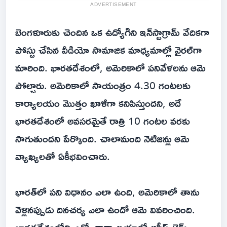
ADVERTISEMENT
బెంగళూరుకు చెందిన ఒక ఉద్యోగిని ఇన్‌స్టాగ్రామ్ వేదికగా
పోస్టు చేసిన వీడియో సామాజిక మాధ్యమాల్లో వైరల్‌గా
మారింది. భారతదేశంలో, అమెరికాలో పనివేళలను ఆమె
పోల్చారు. అమెరికాలో సాయంత్రం 4.30 గంటలకు
కార్యాలయం మొత్తం ఖాళీగా కనిపిస్తుందని, అదే
భారతదేశంలో అవసరమైతే రాత్రి 10 గంటల వరకు
సాగుతుందని పేర్కొంది. చాలామంది నెటిజన్లు ఆమె
వ్యాఖ్యలతో ఏకీభవించారు.
భారత్‌లో పని విధానం ఎలా ఉంది, అమెరికాలో తాను
వెళ్లినప్పుడు దినచర్య ఎలా ఉందో ఆమె వివరించింది.