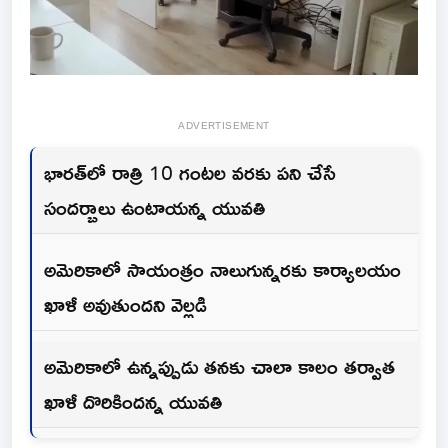
ADVERTISEMENT
భారత్‌లో రాత్రి 10 గంటల వరకు పని చేసే
సందర్బాలు ఉంటాయన్న యువతి
అమెరికాలో సాయంత్రం నాలుగున్నరకు కార్యాలయం
ఖాళీ అవుతుందని వెల్లడి
అమెరికాలో ఉన్నప్పుడు తనకు చాలా కాలం తర్వాత
ఖాళీ దొరికిందన్న యువతి