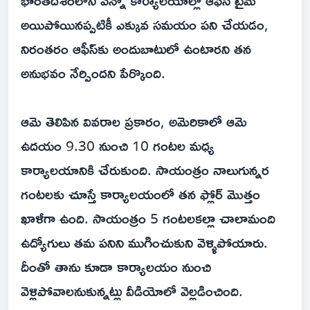
భారతదేశంలోని ఎన్నో కార్యాలయాల్లో ఆఫీస్ టైమ్
అయిపోయినప్పటికీ ఎక్కువ సమయం పని చేయడం,
నిరంతరం ఆఫీస్‌కు అందుబాటులో ఉంటారని తన
అనుభవం నేర్పిందని పేర్కొంది.
ఆమె తెలిపిన వివరాల ప్రకారం, అమెరికాలో ఆమె
ఉదయం 9.30 నుంచి 10 గంటల మధ్య
కార్యాలయానికి చేరుకుంది. సాయంత్రం నాలుగున్నర
గంటలకు చూస్తే కార్యాలయంలో తన ఫ్లోర్ మొత్తం
ఖాళీగా ఉంది. సాయంత్రం 5 గంటలకల్లా చాలామంది
ఉద్యోగులు తమ పనిని ముగించుకుని వెళ్ళిపోయారు.
దీంతో తాను కూడా కార్యాలయం నుంచి
వెళ్లిపోవాలనుకున్నట్లు వీడియోలో వెల్లడించింది.