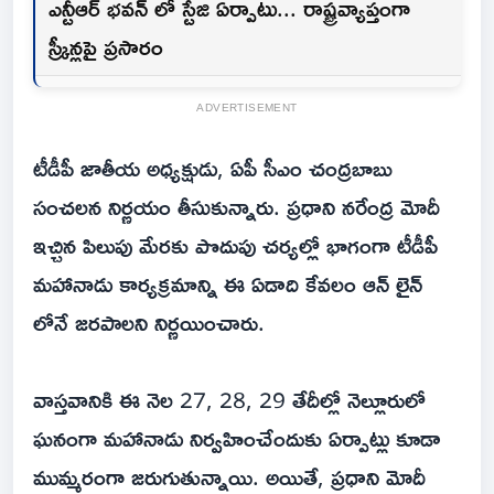
ఎన్టీఆర్ భవన్ లో స్టేజి ఏర్పాటు... రాష్ట్రవ్యాప్తంగా
స్క్రీన్లపై ప్రసారం
ADVERTISEMENT
టీడీపీ జాతీయ అధ్యక్షుడు, ఏపీ సీఎం చంద్రబాబు
సంచలన నిర్ణయం తీసుకున్నారు. ప్రధాని నరేంద్ర మోదీ
ఇచ్చిన పిలుపు మేరకు పొదుపు చర్యల్లో భాగంగా టీడీపీ
మహానాడు కార్యక్రమాన్ని ఈ ఏడాది కేవలం ఆన్ లైన్
లోనే జరపాలని నిర్ణయించారు.
వాస్తవానికి ఈ నెల 27, 28, 29 తేదీల్లో నెల్లూరులో
ఘనంగా మహానాడు నిర్వహించేందుకు ఏర్పాట్లు కూడా
ముమ్మరంగా జరుగుతున్నాయి. అయితే, ప్రధాని మోదీ