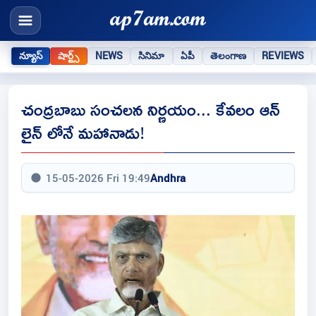
న్యూస్
షార్ట్స్
NEWS
సినిమా
ఏపీ
తెలంగాణ
REVIEWS
చంద్రబాబు సంచలన నిర్ణయం... కేవలం ఆన్
లైన్ లోనే మహానాడు!
15-05-2026 Fri 19:49
Andhra