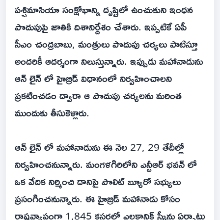
పశ్చిమాసియా సంక్షోభాన్ని దృష్టిలో ఉంచుకుని ఇంధన
పొదుపుపై జాతికి దిశానిర్దేశం చేశారు. ఇప్పటికే ఏపీ
సీఎం చంద్రబాబు, మంత్రులు పొదుపు చర్యలు పాటిస్తూ
అందరికీ ఆదర్శంగా నిలుస్తున్నారు. ఇప్పుడు మహానాడును
ఆన్ లైన్ లో హైబ్రిడ్ విధానంలో నిర్వహించాలని
ప్రకటించడం ద్వారా ఆ పొదుపు చర్యలను మరింత
ముందుకు తీసుకెళ్లారు.
ఆన్ లైన్ లో మహానాడును ఈ నెల 27, 29 తేదీల్లో
నిర్వహించనున్నారు. మంగళగిరిలోని ఎన్టీఆర్ భవన్ లో
ఒక వేదిక నిర్మించి దానిపై పొలిట్ బ్యూరో సభ్యులు
ప్రసంగించనున్నారు. ఈ హైబ్రిడ్ మహానాడు కోసం
రాష్ట్రవ్యాప్తంగా 1,845 క్లస్టర్లలో ఎలక్ట్రానిక్ స్క్రీన్లు ఏర్పాటు