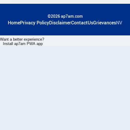
©2026 ap7am.com
Home
Privacy Policy
Disclaimer
ContactUs
Grievances
NV
Want a better experience?
Install ap7am PWA app