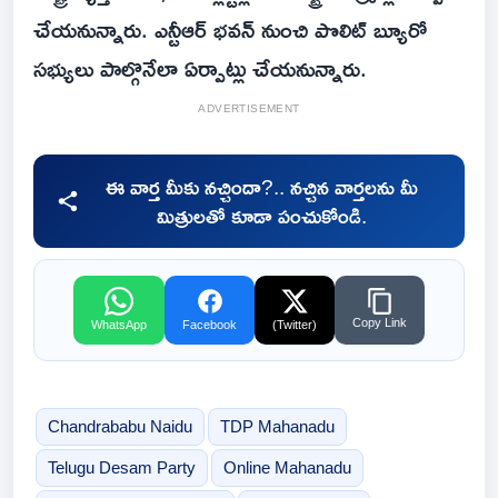
చేయనున్నారు. ఎన్టీఆర్ భవన్ నుంచి పొలిట్ బ్యూరో
సభ్యులు పాల్గొనేలా ఏర్పాట్లు చేయనున్నారు.
ADVERTISEMENT
ఈ వార్త మీకు నచ్చిందా?.. నచ్చిన వార్తలను మీ
మిత్రులతో కూడా పంచుకోండి.
Copy Link
WhatsApp
Facebook
(Twitter)
Chandrababu Naidu
TDP Mahanadu
Telugu Desam Party
Online Mahanadu