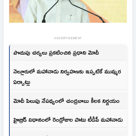
ADVERTISEMENT
పొదుపు చర్యలు ప్రకటించిన ప్రధాని మోదీ
నెల్లూరులో మహానాడు నిర్వహణకు ఇప్పటికే ముమ్మర
ఏర్పాట్లు
మోదీ పిలుపు నేపథ్యంలో చంద్రబాబు కీలక నిర్ణయం
హైబ్రిడ్ విధానంలో రెండ్రోజుల పాటు టీడీపీ మహానాడు