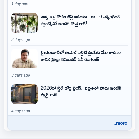
1 day ago
చిన్న ఇళ్ల కోసం బెస్ట్ ఐడియా.. ఈ 10 హ్యాంగింగ్
ప్లాంట్స్‌తో ఇంటికి కొత్త లుక్!
2 days ago
హైదరాబాద్‌లో రియల్ ఎస్టేట్ స్లంప్‌కు మేం కారణం
కాదు: హైడ్రా కమిషనర్ ఏవీ రంగనాథ్
3 days ago
2026లో స్టీల్ డోర్ల ట్రెండ్.. భద్రతతో పాటు ఇంటికి
స్మార్ట్ లుక్!
4 days ago
..more