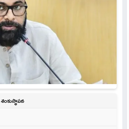
 శంకుస్థాపన