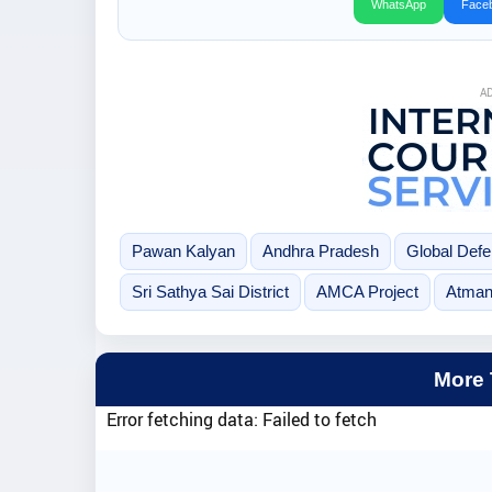
WhatsApp
Face
A
Pawan Kalyan
Andhra Pradesh
Global Def
Sri Sathya Sai District
AMCA Project
Atman
More
Error fetching data: Failed to fetch