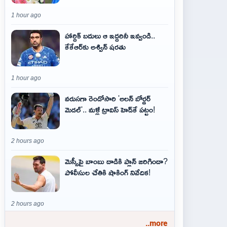
1 hour ago
హార్దిక్ బదులు ఆ ఇద్దరినీ ఇవ్వండి..
కేకేఆర్‌కు అశ్విన్ షరతు
1 hour ago
వరుసగా రెండోసారి 'అలన్ బోర్డర్
మెడల్'.. మళ్లీ ట్రావిస్ హెడ్‌కే పట్టం!
2 hours ago
మెస్సీపై బాంబు దాడికి ప్లాన్‌ జరిగిందా?
పోలీసుల చేతికి షాకింగ్‌ నివేదిక!
2 hours ago
..more