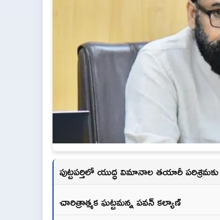
పుట్టపర్తిలో యుద్ధ విమానాల తయారీ పరిశ్రమకు
చారిత్రాత్మక ఘట్టమన్న పవన్ కల్యాణ్