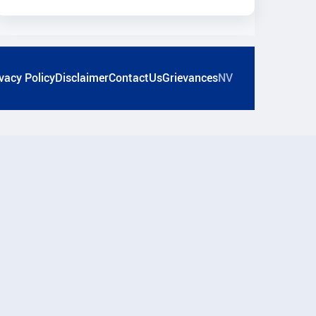
vacy Policy
Disclaimer
ContactUs
Grievances
NV