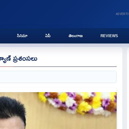
ADVERT
సినిమా
ఏపీ
తెలంగాణ
REVIEWS
ల్యాణ్ ప్రశంసలు