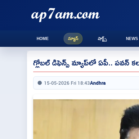
HOME
న్యూస్
షార్ట్స్
NEWS
గ్లోబల్ డిఫెన్స్ మ్యాప్‌లో ఏపీ.. పవన్ క
15-05-2026 Fri 18:43
Andhra