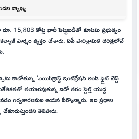
ందని వ్యాఖ్య
ే దిశగా రూ. 15,803 కోట్ల భారీ పెట్టుబడితో కూటమి ప్రభుత్వం
 కల్యాణ్ హర్షం వ్యక్తం చేశారు. ఏపీ పారిశ్రామిక చరిత్రలోనే
ు.
టు కాబోతున్న ‘ఎయిర్‌క్రాఫ్ట్ ఇంటిగ్రేషన్ అండ్ ఫ్లైట్ టెస్ట్
ాంకేతికతతో తయారవుతున్న ఐదో తరం స్టెల్త్ యుద్ధ
కావడం గర్వకారణమని ఆయన పేర్కొన్నారు. ఇది ప్రధాని
ని చేకూరుస్తుందని తెలిపారు.