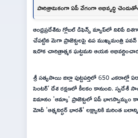
పారిశ్రామికంగా ఏపీ వేగంగా అభివృద్ధి చెందుతో
ఆంధ్రప్రదేశ్‌ను గ్లోబల్ డిఫెన్స్ మ్యాప్‌లో నిలిప
చేపట్టిన మెగా ప్రాజెక్టులపై ఉప ముఖ్యమంత్రి పవన్
ఇదొక చారిత్రాత్మక ఘట్టమని ఆయన అభివర్ణించార
శ్రీ సత్యసాయి జిల్లా పుట్టపర్తిలో 650 ఎకరాల్లో ఏర్పా
సెంటర్’ దేశ రక్షణలో కీలకం కానుంది. స్వదేశీ స
విమానం 'ఆమ్కా' ప్రాజెక్టులో ఏపీ భాగస్వామ్యం 
మోదీ 'ఆత్మనిర్భర్ భారత్' లక్ష్యానికి మరింత బలాన్