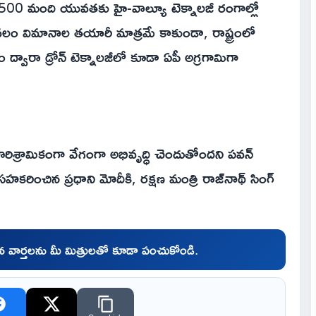
 7,500 మంది యువతకు హై-వాల్యూ టెక్నాలజీ రంగాల్లో
లం విమానాల తయారీ మాత్రమే కాకుండా, రాష్ట్రంలో
ం ద్వారా డ్రోన్ టెక్నాలజీలో కూడా ఏపీ అగ్రగామిగా
ారిశ్రామికంగా వేగంగా అభివృద్ధి చెందుతోందని పవన్
సహకరించిన ప్రధాని మోదీకి, రక్షణ మంత్రి రాజ్‌నాథ్ సింగ్
చిన వార్తలను మీ మిత్రులతో కూడా పంచుకోండి.