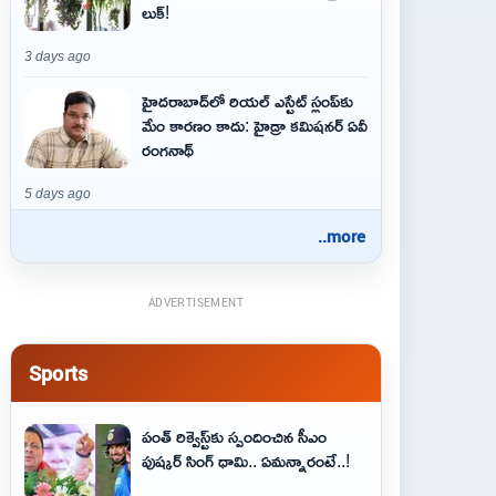
లుక్!
3 days ago
హైదరాబాద్‌లో రియల్ ఎస్టేట్ స్లంప్‌కు
మేం కారణం కాదు: హైడ్రా కమిషనర్ ఏవీ
రంగనాథ్
5 days ago
..more
ADVERTISEMENT
Sports
పంత్ రిక్వెస్ట్‌కు స్పందించిన సీఎం
పుష్కర్ సింగ్ ధామి.. ఏమ‌న్నారంటే..!