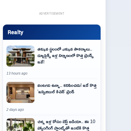
ADVERTISEMENT
Realty
తక్కువ స్థలంలో ఎక్కువ సౌకర్యాలు..
డ్యూప్లెక్స్ ఇళ్ల నిర్మాణంలో కొత్త ట్రెండ్స్
ఇవే!
13 hours ago
వంటగది ఉన్నా.. కనిపించదు! ఇదే కొత్త
'ఇన్విజిబుల్ కిచెన్' ట్రెండ్
2 days ago
చిన్న ఇళ్ల కోసం బెస్ట్ ఐడియా.. ఈ 10
హ్యాంగింగ్ ప్లాంట్స్‌తో ఇంటికి కొత్త