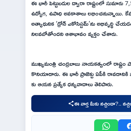
ఈ భారీ పెట్టుబడుల ద్వారా రాష్ట్రంలో సుమారు
ఉద్యోగ, ఉపాధి అవకాశాలు లభించనున్నాయి. కేవ
అత్యాధునిక ‘డ్రోన్ ఎకోసిస్టమ్’ను అభివృద్ధి చేయడ
నిలవబోతోందని ఆశాభావం వ్యక్తం చేశారు.
ముఖ్యమంత్రి చంద్రబాబు నాయకత్వంలో రాష్ట్రం ప
కొనియాడారు. ఈ భారీ ప్రాజెక్టు ఏపీకి రావడానికి 
కు ఆయన ప్రత్యేక ధన్యవాదాలు తెలిపారు.
ఈ వార్త మీకు నచ్చిందా?.. నచ్