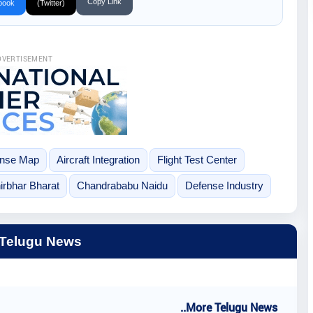
Copy Link
book
(Twitter)
DVERTISEMENT
ense Map
Aircraft Integration
Flight Test Center
irbhar Bharat
Chandrababu Naidu
Defense Industry
 Telugu News
..More Telugu News