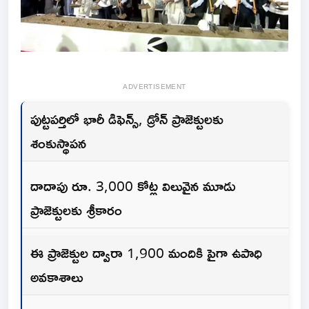
ADVERTISEMENT
పుట్టపర్తిలో భారీ డిఫెన్స్, డ్రోన్ ప్రాజెక్టులకు
శంకుస్థాపన
దాదాపు రూ. 3,000 కోట్ల విలువైన మూడు
ప్రాజెక్టులకు శ్రీకారం
ఈ ప్రాజెక్టుల ద్వారా 1,900 మందికి పైగా ఉపాధి
అవకాశాలు