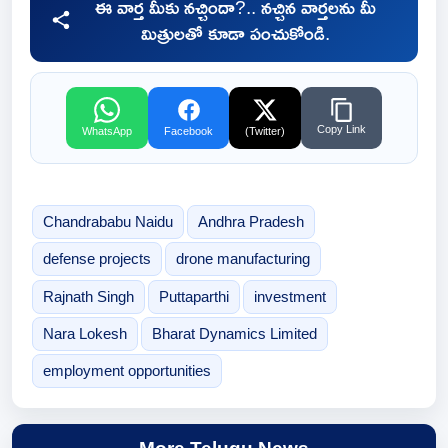
ఈ వార్త మీకు నచ్చిందా?.. నచ్చిన వార్తలను మీ
మిత్రులతో కూడా పంచుకోండి.
Copy Link
WhatsApp
Facebook
(Twitter)
Chandrababu Naidu
Andhra Pradesh
defense projects
drone manufacturing
Rajnath Singh
Puttaparthi
investment
Nara Lokesh
Bharat Dynamics Limited
employment opportunities