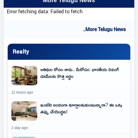
More Telugu News
Error fetching data: Failed to fetch
..More Telugu News
Realty
అతిథుల కోసం కాదు.. మీకోసం: భారతీయ లివింగ్
రూమ్‌లకు కొత్త అర్థం
11 hours ago
ఇంటిని అందంగా మార్చాలనుకుంటున్నారా? ఈ ఒక్క
తప్పు చేయొద్దట!
1 day ago