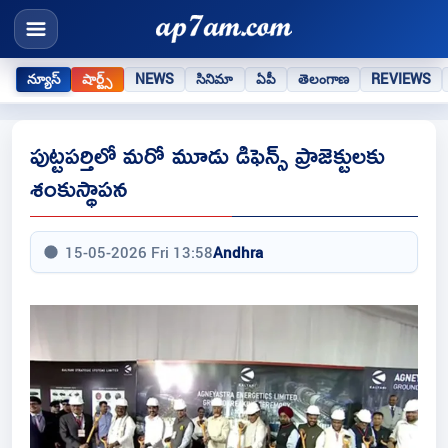
న్యూస్
షార్ట్స్
NEWS
సినిమా
ఏపీ
తెలంగాణ
REVIEWS
పుట్టపర్తిలో మరో మూడు డిఫెన్స్ ప్రాజెక్టులకు
శంకుస్థాపన
15-05-2026 Fri 13:58
Andhra