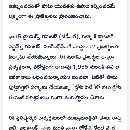
ఆకర్షించడంతో పాటు యువతకు ఉపాధి కల్పించడమే
లక్ష్యంగా ఈ ప్రాజెక్టులను ప్రారంభించారు.
భారత్ డైనమిక్స్ లిమిటెడ్ (బీడీఎల్), కల్యాణి స్ట్రాటజిక్
సిస్టమ్స్ లిమిటెడ్, హెచ్‌ఎఫ్‌సీఎల్ సంస్థలు ఈ ప్రాజెక్టులను
ఏర్పాటు చేయనున్నాయి. ఈ మూడు ప్రాజెక్టుల ద్వారా
ప్రత్యక్షంగా, పరోక్షంగా దాదాపు 1,935 మందికి ఉపాధి
అవకాశాలు లభించనున్నాయని అంచనా. వీటితో పాటు,
పుట్టపర్తిలో ఏర్పాటు చేయనున్న "డ్రోన్ సిటీ"లో పలు డ్రోన్
తయారీ పరిశ్రమలకు కూడా శంకుస్థాపన చేశారు.
ఈ ప్రతిష్ఠాత్మక కార్యక్రమంలో ముఖ్యమంత్రితో పాటు రాష్ట్ర
ఐటీ, ఎలక్ట్రానిక్స్ శాఖ మంత్రి నారా లోకేశ్‌, కేంద్ర పౌర