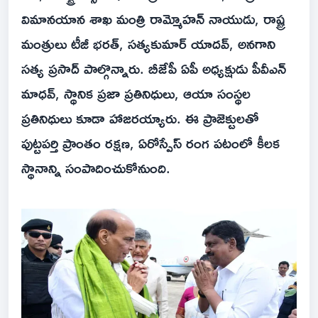
విమానయాన శాఖ మంత్రి రామ్మోహన్ నాయుడు, రాష్ట్ర
మంత్రులు టీజీ భరత్, సత్యకుమార్ యాదవ్, అనగాని
సత్య ప్రసాద్ పాల్గొన్నారు. బీజేపీ ఏపీ అధ్యక్షుడు పీవీఎన్
మాధవ్, స్థానిక ప్రజా ప్రతినిధులు, ఆయా సంస్థల
ప్రతినిధులు కూడా హాజరయ్యారు. ఈ ప్రాజెక్టులతో
పుట్టపర్తి ప్రాంతం రక్షణ, ఏరోస్పేస్ రంగ పటంలో కీలక
స్థానాన్ని సంపాదించుకోనుంది.