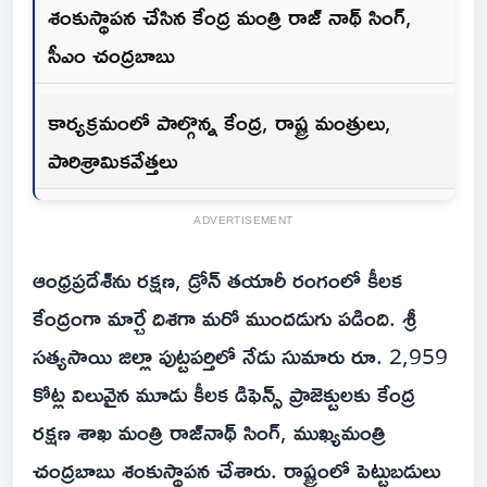
శంకుస్థాపన చేసిన కేంద్ర మంత్రి రాజ్ నాథ్ సింగ్,
సీఎం చంద్రబాబు
కార్యక్రమంలో పాల్గొన్న కేంద్ర, రాష్ట్ర మంత్రులు,
పారిశ్రామికవేత్తలు
ADVERTISEMENT
ఆంధ్రప్రదేశ్‌ను రక్షణ, డ్రోన్ తయారీ రంగంలో కీలక
కేంద్రంగా మార్చే దిశగా మరో ముందడుగు పడింది. శ్రీ
సత్యసాయి జిల్లా పుట్టపర్తిలో నేడు సుమారు రూ. 2,959
కోట్ల విలువైన మూడు కీలక డిఫెన్స్ ప్రాజెక్టులకు కేంద్ర
రక్షణ శాఖ మంత్రి రాజ్‌నాథ్ సింగ్, ముఖ్యమంత్రి
చంద్రబాబు శంకుస్థాపన చేశారు. రాష్ట్రంలో పెట్టుబడులు