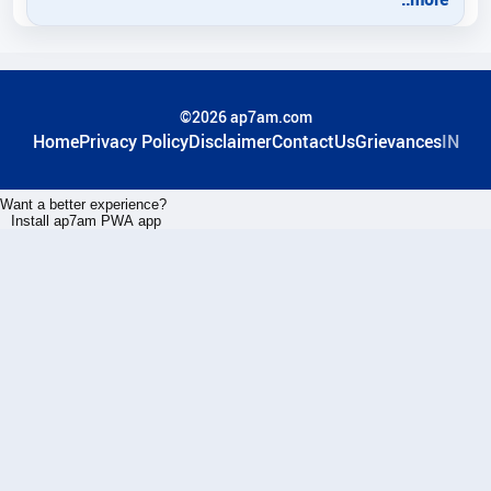
©2026 ap7am.com
Home
Privacy Policy
Disclaimer
ContactUs
Grievances
IN
Want a better experience?
Install ap7am PWA app