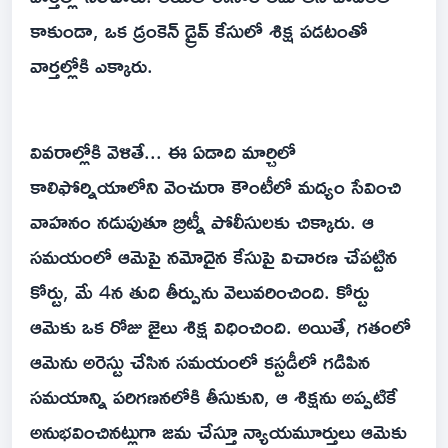
కాకుండా, ఒక డ్రంకెన్ డ్రైవ్ కేసులో శిక్ష పడటంతో
వార్తల్లోకి ఎక్కారు.
వివరాల్లోకి వెళితే... ఈ ఏడాది మార్చిలో
కాలిఫోర్నియాలోని వెంచురా కౌంటీలో మద్యం సేవించి
వాహనం నడుపుతూ బ్రిట్నీ పోలీసులకు చిక్కారు. ఆ
సమయంలో ఆమెపై నమోదైన కేసుపై విచారణ చేపట్టిన
కోర్టు, మే 4న తుది తీర్పును వెలువరించింది. కోర్టు
ఆమెకు ఒక రోజు జైలు శిక్ష విధించింది. అయితే, గతంలో
ఆమెను అరెస్టు చేసిన సమయంలో కస్టడీలో గడిపిన
సమయాన్ని పరిగణనలోకి తీసుకుని, ఆ శిక్షను అప్పటికే
అనుభవించినట్లుగా జమ చేస్తూ న్యాయమూర్తులు ఆమెకు