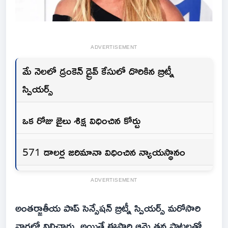
ADVERTISEMENT
మే నెలలో డ్రంకెన్ డ్రైవ్ కేసులో దొరికిన బ్రిట్నీ
స్పియర్స్
ఒక రోజు జైలు శిక్ష విధించిన కోర్టు
571 డాలర్ల జరిమానా విధించిన న్యాయస్థానం
ADVERTISEMENT
అంతర్జాతీయ పాప్ సెన్సేషన్ బ్రిట్నీ స్పియర్స్ మరోసారి
వార్తల్లో నిలిచారు. అయితే ఈసారి ఆమె తన పాటలతో