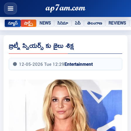
న్యూస్
షార్ట్స్
NEWS
సినిమా
ఏపీ
తెలంగాణ
REVIEWS
బ్రిట్నీ స్పియర్స్ కు జైలు శిక్ష
12-05-2026 Tue 12:29
Entertainment