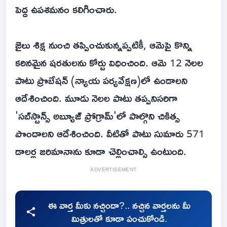
పెద్ద ఉపశమనం కలిగించారు.
జైలు శిక్ష నుంచి తప్పించుకున్నప్పటికీ, ఆమెపై కొన్ని
కఠినమైన షరతులను కోర్టు విధించింది. ఆమె 12 నెలల
పాటు ప్రొబేషన్ (న్యాయ పర్యవేక్షణ)లో ఉండాలని
ఆదేశించింది. మూడు నెలల పాటు తప్పనిసరిగా
'సబ్‌స్టాన్స్ అబ్యూజ్ ప్రోగ్రామ్'లో పాల్గొని చికిత్స
పొందాలని ఆదేశించింది. వీటితో పాటు సుమారు 571
డాలర్ల జరిమానాను కూడా చెల్లించాల్సి ఉంటుంది.
ADVERTISEMENT
ఈ వార్త మీకు నచ్చిందా?.. నచ్చిన వార్తలను మీ
మిత్రులతో కూడా పంచుకోండి.