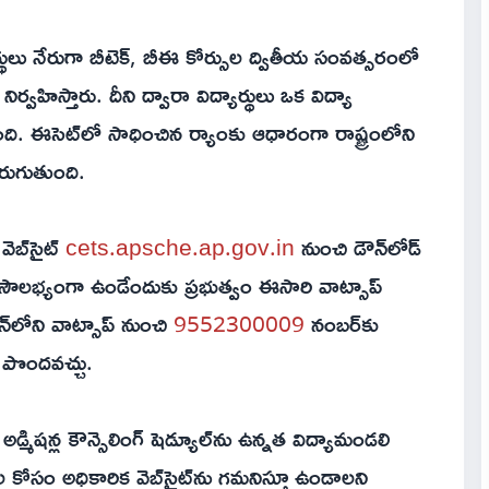
్యార్థులు నేరుగా బీటెక్, బీఈ కోర్సుల ద్వితీయ సంవత్సరంలో
ిర్వహిస్తారు. దీని ద్వారా విద్యార్థులు ఒక విద్యా
. ఈసెట్‌లో సాధించిన ర్యాంకు ఆధారంగా రాష్ట్రంలోని
జరుగుతుంది.
వెబ్‌సైట్
cets.apsche.ap.gov.in
నుంచి డౌన్‌లోడ్
త సౌలభ్యంగా ఉండేందుకు ప్రభుత్వం ఈసారి వాట్సాప్
్‌లోని వాట్సాప్ నుంచి
9552300009
నంబర్‌కు
 పొందవచ్చు.
్మిషన్ల కౌన్సెలింగ్ షెడ్యూల్‌ను ఉన్నత విద్యామండలి
 కోసం అధికారిక వెబ్‌సైట్‌ను గమనిస్తూ ఉండాలని