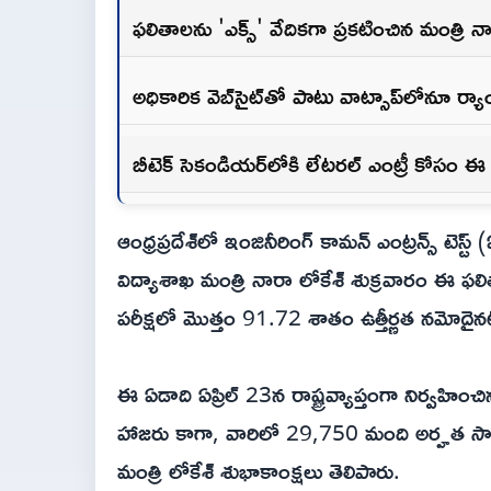
ఫలితాలను 'ఎక్స్' వేదికగా ప్రకటించిన మంత్రి న
అధికారిక వెబ్‌సైట్‌తో పాటు వాట్సాప్‌లోనూ ర్యాంక
బీటెక్ సెకండియర్‌లోకి లేటరల్ ఎంట్రీ కోసం ఈ ప
ఆంధ్రప్రదేశ్‌లో ఇంజినీరింగ్ కామన్ ఎంట్రన్స్ టెస
విద్యాశాఖ మంత్రి నారా లోకేశ్ శుక్రవారం ఈ ఫలి
పరీక్షలో మొత్తం 91.72 శాతం ఉత్తీర్ణత నమోదైన
ఈ ఏడాది ఏప్రిల్ 23న రాష్ట్రవ్యాప్తంగా నిర్వహిం
హాజరు కాగా, వారిలో 29,750 మంది అర్హత సాధిం
మంత్రి లోకేశ్ శుభాకాంక్షలు తెలిపారు.