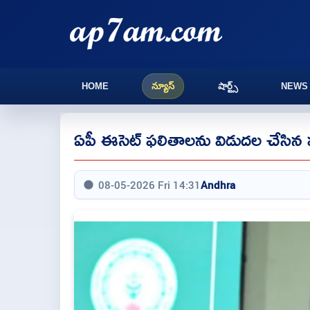
HOME
న్యూస్
షార్ట్స్
NEWS
ఏపీ ఈసెట్ ఫలితాలను విడుదల చేసిన మ
08-05-2026 Fri 14:31
Andhra