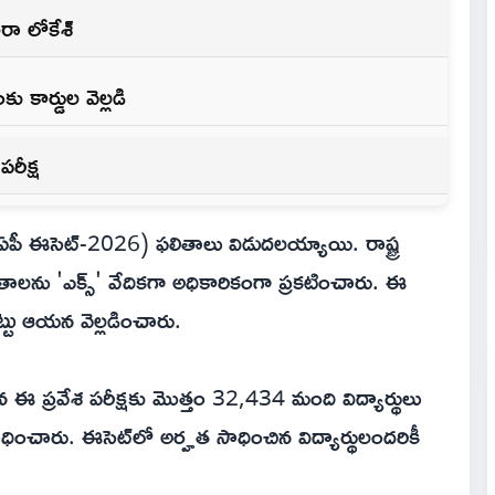
ారా లోకేశ్
ు కార్డుల వెల్లడి
రీక్ష
్ట్ (ఏపీ ఈసెట్-2026) ఫలితాలు విడుదలయ్యాయి. రాష్ట్ర
తాలను 'ఎక్స్' వేదికగా అధికారికంగా ప్రకటించారు. ఈ
ట్టు ఆయన వెల్లడించారు.
చిన ఈ ప్రవేశ పరీక్షకు మొత్తం 32,434 మంది విద్యార్థులు
చారు. ఈసెట్‌లో అర్హత సాధించిన విద్యార్థులందరికీ