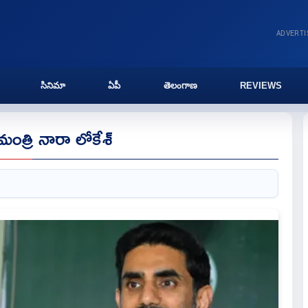
ADVERT
సినిమా
ఏపీ
తెలంగాణ
REVIEWS
ంత్రి నారా లోకేశ్