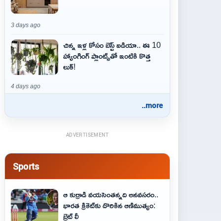
3 days ago
చిన్న ఇళ్ల కోసం బెస్ట్ ఐడియా.. ఈ 10
హ్యాంగింగ్ ప్లాంట్స్‌తో ఇంటికి కొత్త
లుక్!
4 days ago
..more
ADVERTISEMENT
Sports
ఆ కుర్రాడి వయసెంతన్నది అనవసరం..
భారత క్రికెట్‌కు దొరికిన ఆణిముత్యం:
బ్రెట్ లీ