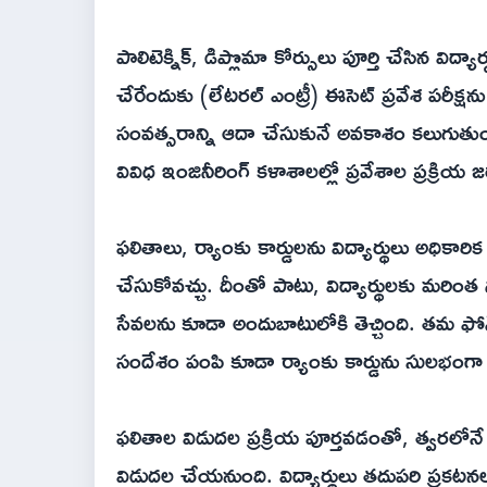
పాలిటెక్నిక్, డిప్లొమా కోర్సులు పూర్తి చేసిన విద
చేరేందుకు (లేటరల్ ఎంట్రీ) ఈసెట్ ప్రవేశ పరీక్షను న
సంవత్సరాన్ని ఆదా చేసుకునే అవకాశం కలుగుతుంది
వివిధ ఇంజినీరింగ్ కళాశాలల్లో ప్రవేశాల ప్రక్రియ 
ఫలితాలు, ర్యాంకు కార్డులను విద్యార్థులు అధికారిక 
చేసుకోవచ్చు. దీంతో పాటు, విద్యార్థులకు మరిం
సేవలను కూడా అందుబాటులోకి తెచ్చింది. తమ ఫోన
సందేశం పంపి కూడా ర్యాంకు కార్డును సులభంగా
ఫలితాల విడుదల ప్రక్రియ పూర్తవడంతో, త్వరలోనే అడ
విడుదల చేయనుంది. విద్యార్థులు తదుపరి ప్రకటనల