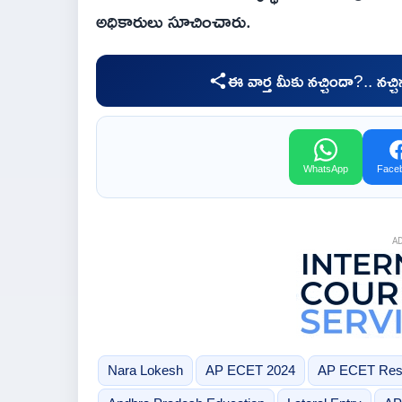
అధికారులు సూచించారు.
ఈ వార్త మీకు నచ్చిందా?.. నచ్
WhatsApp
Face
A
Nara Lokesh
AP ECET 2024
AP ECET Res