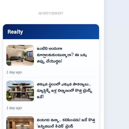
ADVERTISEMENT
Realty
ఇంటిని అందంగా
మార్చాలనుకుంటున్నారా? ఈ ఒక్క
తప్పు చేయొద్దట!
1 day ago
తక్కువ స్థలంలో ఎక్కువ సౌకర్యాలు..
డ్యూప్లెక్స్ ఇళ్ల నిర్మాణంలో కొత్త ట్రెండ్స్
ఇవే!
1 day ago
వంటగది ఉన్నా.. కనిపించదు! ఇదే కొత్త
'ఇన్విజిబుల్ కిచెన్' ట్రెండ్