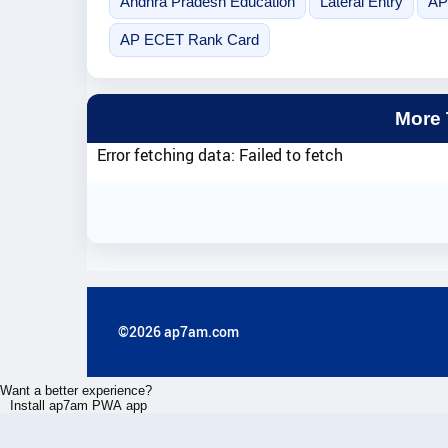
Andhra Pradesh Education
Lateral Entry
A
AP ECET Rank Card
More
Error fetching data: Failed to fetch
©2026 ap7am.com
Want a better experience?
Install ap7am PWA app