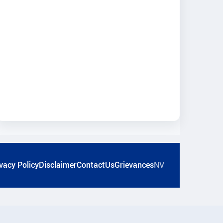
vacy Policy
Disclaimer
ContactUs
Grievances
NV