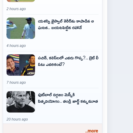
2 hours ago
యశస్వి జైస్వాల్ కెరీర్‌ను కాపాడిన ఆ
ఘటన.. బయటపెట్టిన రహానే
4 hours ago
సచిన్, కలిస్‌లలో ఎవరు గొప్ప?.. బ్రెట్ లీ
ఓటు ఎవరికంటే?
7 hours ago
ఫుట్‌బాల్ దిగ్గజం మెస్సీకి
పితృవియోగం.. తండ్రి జార్జ్ కన్నుమూత
20 hours ago
..more