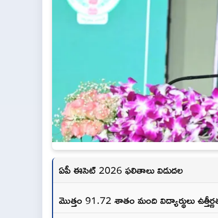
ఏపీ ఈసెట్ 2026 ఫలితాలు విడుదల
మొత్తం 91.72 శాతం మంది విద్యార్థులు ఉత్తీర్ణ