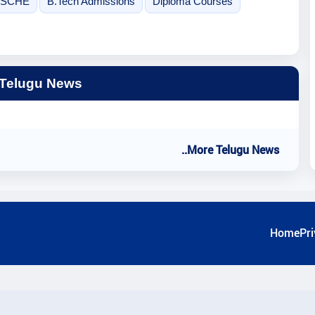
PSCHE
B.Tech Admissions
Diploma Courses
 Telugu News
..More Telugu News
Home
Pri