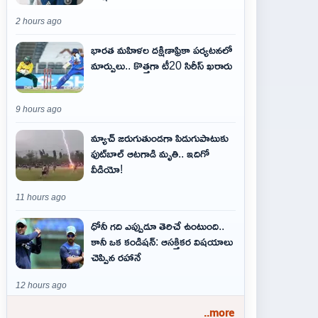
2 hours ago
భారత మహిళల దక్షిణాఫ్రికా పర్యటనలో
మార్పులు.. కొత్తగా టీ20 సిరీస్ ఖరారు
9 hours ago
మ్యాచ్ జరుగుతుండగా పిడుగుపాటుకు
ఫుట్‌బాల్ ఆటగాడి మృతి.. ఇదిగో
వీడియో!
11 hours ago
ధోనీ గది ఎప్పుడూ తెరిచే ఉంటుంది..
కానీ ఒక కండిషన్: ఆసక్తికర విషయాలు
చెప్పిన రహానే
12 hours ago
..more