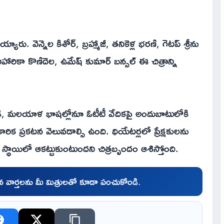
 వెన్నెల కిశోర్, బ్రహ్మాజీ, తనికెళ్ల భరణి, గెటప్ శ్రీను
హారికా కొణిదెల, ఉమేష్ కుమార్ బన్సల్ ఈ చిత్రాన్ని
నడ, మలయాళ భాషల్లోనూ ఓటీటీ వేదికపై అందుబాటులోకి
కారిక ప్రకటన వెలువడాల్సి ఉంది. థియేటర్లలో ప్రేక్షకులను
స్థాయిలో ఆకట్టుకుంటుందని చిత్రబృందం ఆశిస్తోంది.
చిన వార్తలను మీ మిత్రులతో కూడా పంచుకోండి.