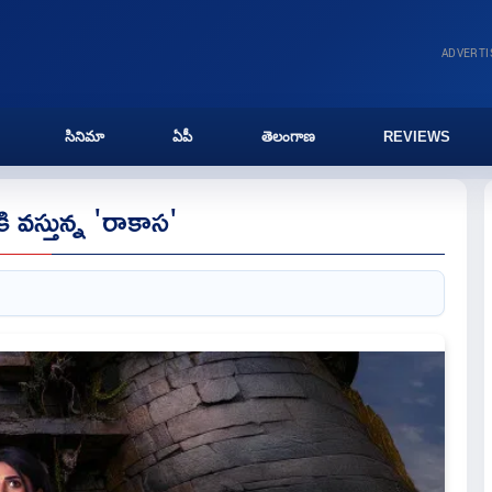
ADVERT
సినిమా
ఏపీ
తెలంగాణ
REVIEWS
ి వస్తున్న 'రాకాస'