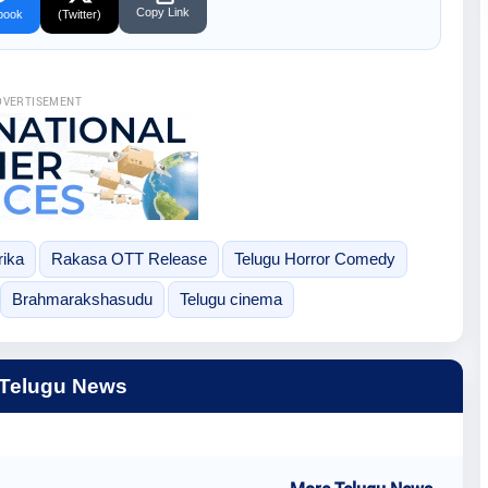
Copy Link
book
(Twitter)
DVERTISEMENT
ika
Rakasa OTT Release
Telugu Horror Comedy
Brahmarakshasudu
Telugu cinema
 Telugu News