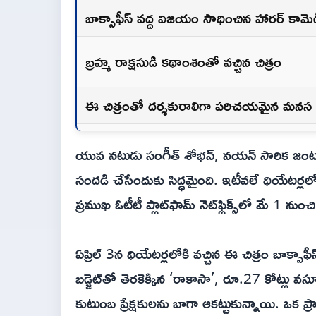
బాక్సాఫీస్ వద్ద విజయం సాధించిన హారర్ కామె
బ్రహ్మ రాక్షసుడి కథాంశంతో వచ్చిన చిత్రం
ఈ చిత్రంతో దర్శకురాలిగా పరిచయమైన మనస 
యువ నటుడు సంగీత్ శోభన్, నయన్ సారిక జంటగా 
సందడి చేసేందుకు సిద్ధమైంది. ఇటీవలే థియేటర్ల
ప్రముఖ ఓటీటీ ప్లాట్‌ఫామ్ నెట్‌ఫ్లిక్స్‌లో మే 1 నుంచి 
ఏప్రిల్ 3న థియేటర్లలోకి వచ్చిన ఈ చిత్రం బాక్సా
బడ్జెట్‌తో తెరకెక్కిన ‘రాకాసా’, రూ.27 కోట్లు 
కుటుంబ ప్రేక్షకులను బాగా ఆకట్టుకున్నాయి. ఒక ప్ర