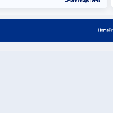
..More Telugu News
Home
Pr