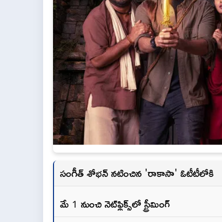
సంగీత్ శోభన్ నటించిన 'రాకాసా' ఓటీటీలోకి
మే 1 నుంచి నెట్‌ఫ్లిక్స్‌లో స్ట్రీమింగ్