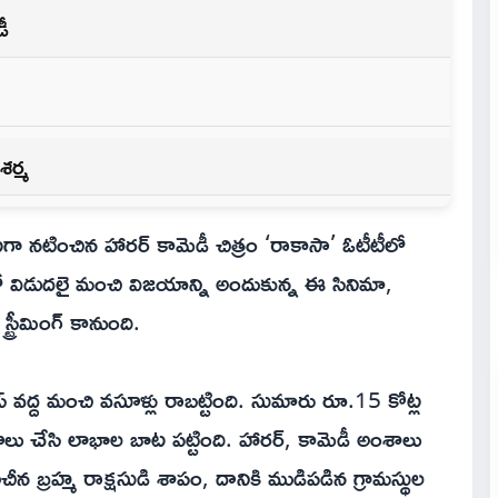
డీ
శర్మ
నటించిన హారర్ కామెడీ చిత్రం ‘రాకాసా’ ఓటీటీలో
లో విడుదలై మంచి విజయాన్ని అందుకున్న ఈ సినిమా,
స్ట్రీమింగ్ కానుంది.
ఫీస్ వద్ద మంచి వసూళ్లు రాబట్టింది. సుమారు రూ.15 కోట్ల
వసూలు చేసి లాభాల బాట పట్టింది. హారర్, కామెడీ అంశాలు
ాచీన బ్రహ్మ రాక్షసుడి శాపం, దానికి ముడిపడిన గ్రామస్థుల