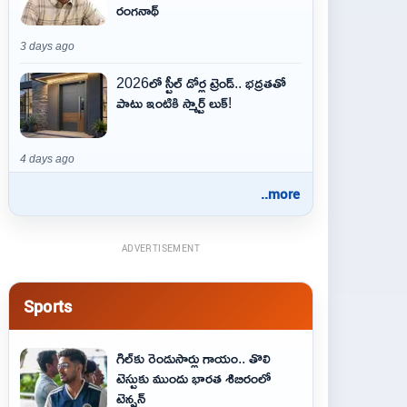
రంగనాథ్
3 days ago
2026లో స్టీల్ డోర్ల ట్రెండ్.. భద్రతతో
పాటు ఇంటికి స్మార్ట్ లుక్!
4 days ago
..more
ADVERTISEMENT
Sports
గిల్‌కు రెండుసార్లు గాయం.. తొలి
టెస్టుకు ముందు భారత శిబిరంలో
టెన్షన్