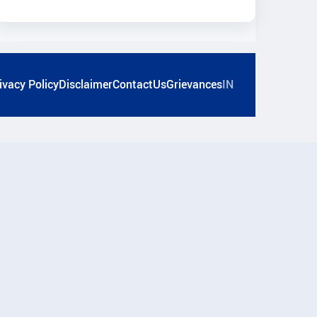
ivacy Policy
Disclaimer
ContactUs
Grievances
IN