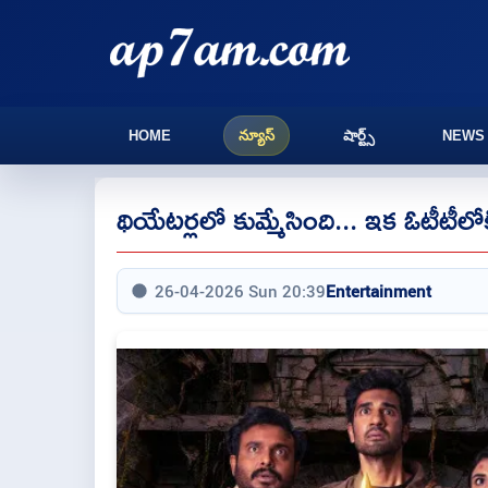
HOME
న్యూస్
షార్ట్స్
NEWS
థియేటర్లలో కుమ్మేసింది... ఇక ఓటీటీలోక
26-04-2026 Sun 20:39
Entertainment