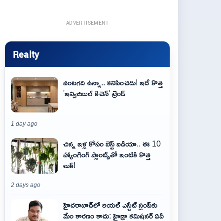
ADVERTISEMENT
Realty
వంటగది ఉన్నా.. కనిపించదు! ఇదే కొత్త
'ఇన్విజిబుల్ కిచెన్' ట్రెండ్
1 day ago
చిన్న ఇళ్ల కోసం బెస్ట్ ఐడియా.. ఈ 10
హ్యాంగింగ్ ప్లాంట్స్‌తో ఇంటికి కొత్త
లుక్!
2 days ago
హైదరాబాద్‌లో రియల్ ఎస్టేట్ స్లంప్‌కు
మేం కారణం కాదు: హైడ్రా కమిషనర్ ఏవీ