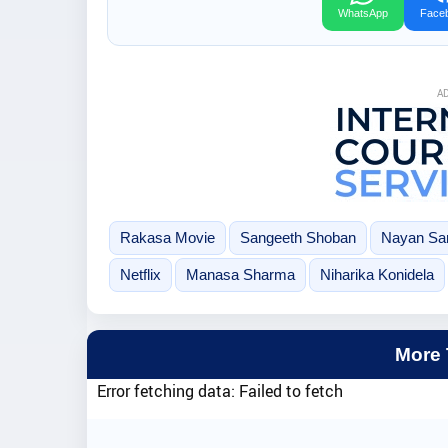
WhatsApp
Face
A
Rakasa Movie
Sangeeth Shoban
Nayan Sar
Netflix
Manasa Sharma
Niharika Konidela
More
Error fetching data: Failed to fetch