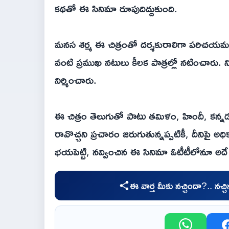
కథతో ఈ సినిమా రూపుదిద్దుకుంది.
మనస శర్మ ఈ చిత్రంతో దర్శకురాలిగా పరిచయమయ్యారు.
వంటి ప్రముఖ నటులు కీలక పాత్రల్లో నటించారు. ని
నిర్మించారు.
ఈ చిత్రం తెలుగుతో పాటు తమిళం, హిందీ, కన్
రావొచ్చని ప్రచారం జరుగుతున్నప్పటికీ, దీనిపై అధి
భయపెట్టి, నవ్వించిన ఈ సినిమా ఓటీటీలోనూ అదే 
ఈ వార్త మీకు నచ్చిందా?.. నచ్