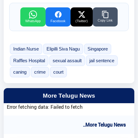
Copy Link
WhatsApp
Facebook
(Twitter)
Indian Nurse
Elipilli Siva Nagu
Singapore
Raffles Hospital
sexual assault
jail sentence
caning
crime
court
More Telugu News
Error fetching data: Failed to fetch
..More Telugu News