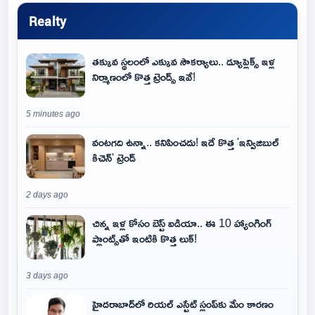
Realty
తక్కువ స్థలంలో ఎక్కువ సౌకర్యాలు.. డ్యూప్లెక్స్ ఇళ్ల
నిర్మాణంలో కొత్త ట్రెండ్స్ ఇవే!
5 minutes ago
వంటగది ఉన్నా.. కనిపించదు! ఇదే కొత్త 'ఇన్విజిబుల్
కిచెన్' ట్రెండ్
2 days ago
చిన్న ఇళ్ల కోసం బెస్ట్ ఐడియా.. ఈ 10 హ్యాంగింగ్
ప్లాంట్స్‌తో ఇంటికి కొత్త లుక్!
3 days ago
హైదరాబాద్‌లో రియల్ ఎస్టేట్ స్లంప్‌కు మేం కారణం