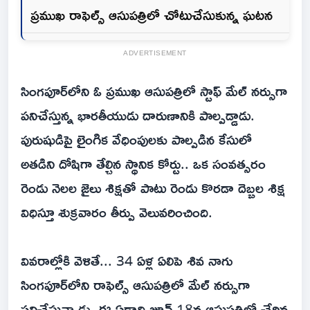
ప్రముఖ రాఫెల్స్ ఆసుపత్రిలో చోటుచేసుకున్న ఘటన
ADVERTISEMENT
సింగపూర్‌లోని ఓ ప్రముఖ ఆసుపత్రిలో స్టాఫ్ మేల్ నర్సుగా
పనిచేస్తున్న భారతీయుడు దారుణానికి పాల్పడ్డాడు.
పురుషుడిపై లైంగిక వేధింపులకు పాల్పడిన కేసులో
అతడిని దోషిగా తేల్చిన స్థానిక కోర్టు.. ఒక సంవత్సరం
రెండు నెలల జైలు శిక్షతో పాటు రెండు కొరడా దెబ్బల శిక్ష‌
విధిస్తూ శుక్రవారం తీర్పు వెలువరించింది.
వివరాల్లోకి వెళితే... 34 ఏళ్ల ఏలిపె శివ నాగు
సింగపూర్‌లోని రాఫెల్స్ ఆసుపత్రిలో మేల్ నర్సుగా
పనిచేస్తున్నాడు. ఈ ఏడాది జూన్ 18న ఆసుపత్రిలో చేరిన