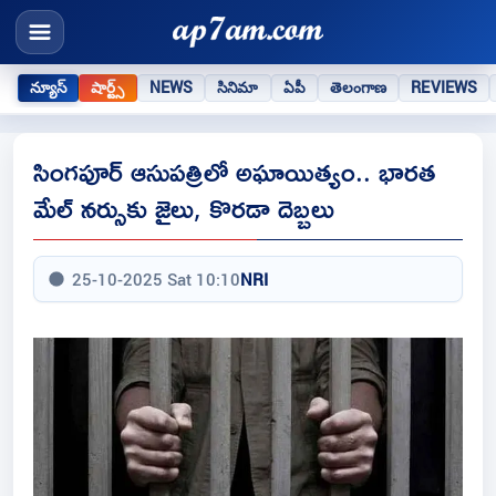
న్యూస్
షార్ట్స్
NEWS
సినిమా
ఏపీ
తెలంగాణ
REVIEWS
సింగపూర్ ఆసుపత్రిలో అఘాయిత్యం.. భారత
మేల్ నర్సుకు జైలు, కొరడా దెబ్బలు
25-10-2025 Sat 10:10
NRI