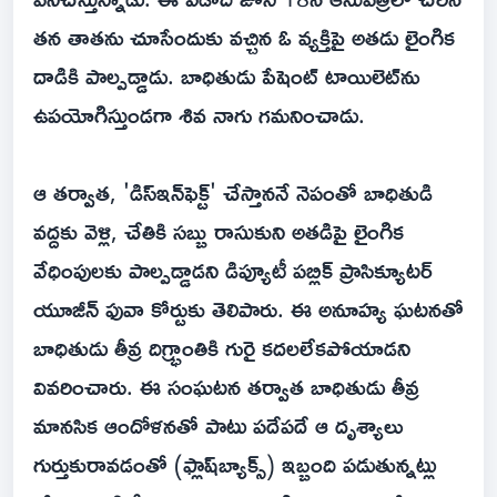
తన తాతను చూసేందుకు వచ్చిన ఓ వ్యక్తిపై అతడు లైంగిక
దాడికి పాల్పడ్డాడు. బాధితుడు పేషెంట్ టాయిలెట్‌ను
ఉపయోగిస్తుండగా శివ నాగు గమనించాడు.
ఆ తర్వాత, 'డిస్‌ఇన్‌ఫెక్ట్' చేస్తాననే నెపంతో బాధితుడి
వద్దకు వెళ్లి, చేతికి సబ్బు రాసుకుని అతడిపై లైంగిక
వేధింపులకు పాల్పడ్డాడని డిప్యూటీ పబ్లిక్ ప్రాసిక్యూటర్
యూజీన్ ఫువా కోర్టుకు తెలిపారు. ఈ అనూహ్య ఘటనతో
బాధితుడు తీవ్ర దిగ్భ్రాంతికి గురై కదలలేకపోయాడని
వివరించారు. ఈ సంఘటన తర్వాత బాధితుడు తీవ్ర
మానసిక ఆందోళనతో పాటు పదేపదే ఆ దృశ్యాలు
గుర్తుకురావడంతో (ఫ్లాష్‌బ్యాక్స్) ఇబ్బంది పడుతున్నట్లు