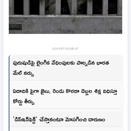
ADVERTISEMENT
పురుషుడిపై లైంగిక వేధింపులకు పాల్పడిన భారత
మేల్ నర్సు
ఏడాదికి పైగా జైలు, రెండు కొరడా దెబ్బల శిక్ష‌ విధిస్తూ
కోర్టు తీర్పు
'డిస్‌ఇన్‌ఫెక్ట్' చేస్తానంటూ మోసగించి దారుణం