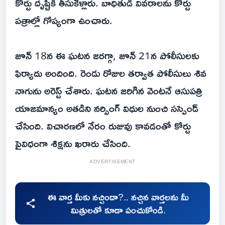
కోర్టు దృష్టికి తీసుకెళ్లారు. బాధితుడి వివరాలను కోర్టు
పత్రాల్లో గోప్యంగా ఉంచారు.
జూన్ 18న ఈ ఘటన జరగ్గా, జూన్ 21న పోలీసులకు
ఫిర్యాదు అందింది. రెండు రోజుల తర్వాత పోలీసులు శివ
నాగును అరెస్ట్ చేశారు. ఘటన జరిగిన వెంటనే ఆసుపత్రి
యాజమాన్యం అతడిని నర్సింగ్ విధుల నుంచి సస్పెండ్
చేసింది. విచారణలో నేరం రుజువు కావడంతో కోర్టు
పైవిధంగా శిక్షను ఖరారు చేసింది.
ADVERTISEMENT
ఈ వార్త మీకు నచ్చిందా?.. నచ్చిన వార్తలను మీ
మిత్రులతో కూడా పంచుకోండి.