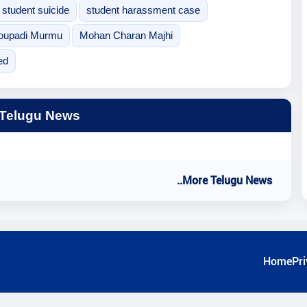
student suicide
student harassment case
oupadi Murmu
Mohan Charan Majhi
ed
 Telugu News
..More Telugu News
Home
Pri