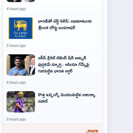
4 hours ago
భారత్‌తో టెస్ట్ సిరీస్: అభిమానులకు
శ్రీలంక బోర్డు బంపరాఫర్
5 hours ago
ఆసీస్ క్రికెట్ లెజెండ్ షేన్ వాట్సన్
పుస్తకమే స్ఫూర్తి.. ఆసియా గేమ్స్‌పై
గురిపెట్టిన భారత ఆర్చర్
6 hours ago
కొత్త ఇన్నింగ్స్ మొదలుపెట్టిన అజింక్యా
రహానే
9 hours ago
..more