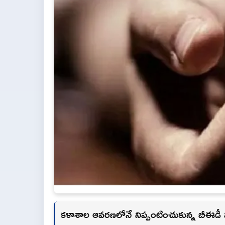
కళాశాల ఆవరణలోనే నిప్పంటించుకున్న బీఈడీ విద