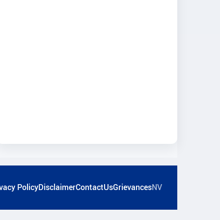
vacy Policy
Disclaimer
ContactUs
Grievances
NV