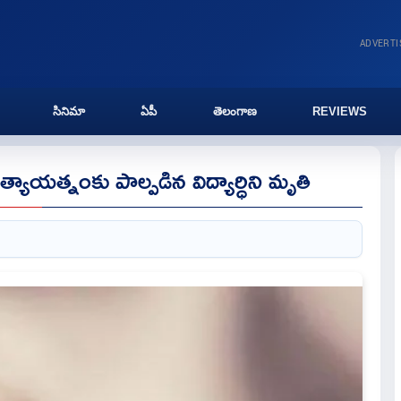
ADVERT
సినిమా
ఏపీ
తెలంగాణ
REVIEWS
యాయత్నంకు పాల్పడిన విద్యార్ధిని మృతి