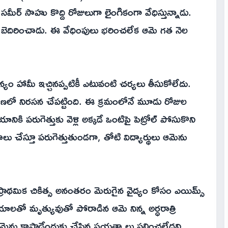
సమీర్ సాహు కొద్ది రోజులుగా లైంగికంగా వేధిస్తున్నాడు.
ి బెదిరించాడు. ఈ వేధింపులు భరించలేక ఆమె గత నెల
.
ం హామీ ఇచ్చినప్పటికీ ఎటువంటి చర్యలు తీసుకోలేదు.
రణలో నిరసన చేపట్టింది. ఈ క్రమంలోనే మూడు రోజుల
ానికి పరుగెత్తుకు వెళ్లి అక్కడే ఒంటిపై పెట్రోల్ పోసుకొని
చేస్తూ పరుగెత్తుతుండగా, తోటి విద్యార్థులు ఆమెను
ప్రాథమిక చికిత్స అనంతరం మెరుగైన వైద్యం కోసం ఎయిమ్స్
ాలతో మృత్యువుతో పోరాడిన ఆమె నిన్న అర్ధరాత్రి
మెను కాపాడేందుకు చేసిన ప్రయత్నాలు ఫలించలేదని