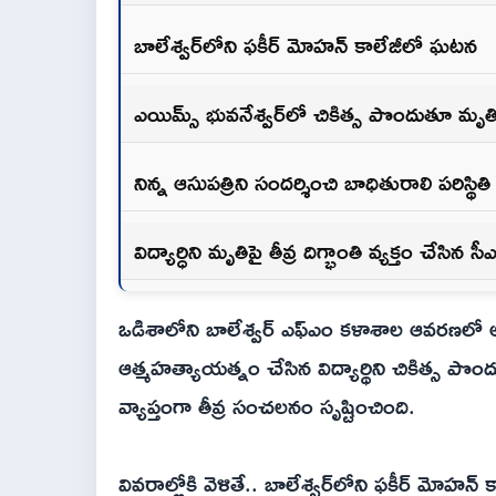
బాలేశ్వర్‌లోని ఫకీర్ మోహన్ కాలేజీలో ఘటన
ఎయిమ్స్ భువనేశ్వర్‌లో చికిత్స పొందుతూ మృత
నిన్న ఆసుపత్రిని సందర్శించి బాధితురాలి పరిస్థితి 
విద్యార్ధిని మృతిపై తీవ్ర దిగ్భాంతి వ్యక్తం చే
ఒడిశాలోని బాలేశ్వర్ ఎఫ్ఎం కళాశాల ఆవరణలో అధ
ఆత్మహత్యాయత్నం చేసిన విద్యార్థిని చికిత్స పొంద
వ్యాప్తంగా తీవ్ర సంచలనం సృష్టించింది.
వివరాల్లోకి వెళితే.. బాలేశ్వర్‌లోని ఫకీర్ మోహన