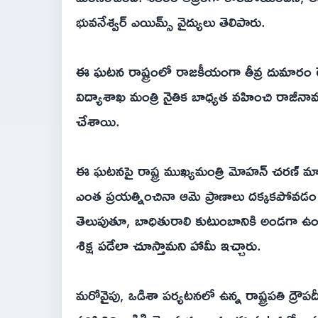
భువనేశ్వర్ ఎయిమ్స్ వైద్యులు తెలిపారు.
ఈ ఘటన రాష్ట్రంలో రాజకీయంగా తీవ్ర దుమారం రేప
విద్యాశాఖ మంత్రి నైతిక బాధ్యత వహించి రాజీనామ
చేశాయి.
ఈ ఘటనపై రాష్ట్ర ముఖ్యమంత్రి మోహన్ చరణ్ మాఝి తీ
ఎంత ప్రయత్నించినా ఆమె ప్రాణాలు దక్కకపోవడం
తెలుపుతూ, బాధితురాలి కుటుంబానికి అండగా ఉం
శిక్ష పడేలా చూస్తామని హామీ ఇచ్చారు.
మరోవైపు, ఒడిశా పర్యటనలో ఉన్న రాష్ట్రపతి ద్రౌపదీ 