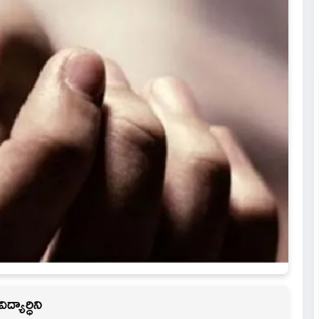
్యార్ధిని