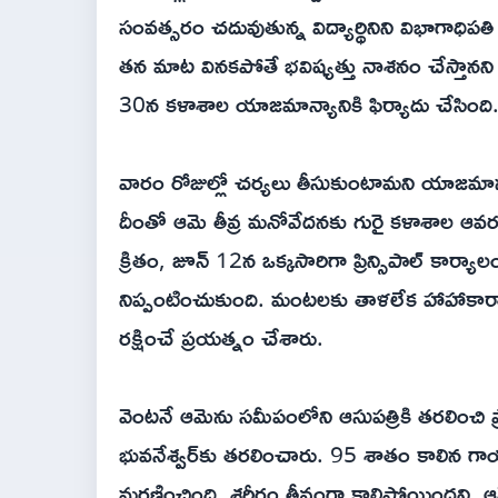
సంవత్సరం చదువుతున్న విద్యార్థినిని విభాగాధిపతి 
తన మాట వినకపోతే భవిష్యత్తు నాశనం చేస్తానన
30న కళాశాల యాజమాన్యానికి ఫిర్యాదు చేసింది
వారం రోజుల్లో చర్యలు తీసుకుంటామని యాజమాన్య
దీంతో ఆమె తీవ్ర మనోవేదనకు గురై కళాశాల ఆవ
క్రితం, జూన్ 12న ఒక్కసారిగా ప్రిన్సిపాల్ కార్యాలయ
నిప్పంటించుకుంది. మంటలకు తాళలేక హాహాకారాలు 
రక్షించే ప్రయత్నం చేశారు.
వెంటనే ఆమెను సమీపంలోని ఆసుపత్రికి తరలించి 
భువనేశ్వర్‌కు తరలించారు. 95 శాతం కాలిన గాయ
మరణించింది. శరీరం తీవ్రంగా కాలిపోయిందని, ఆ