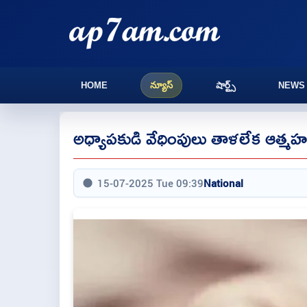
HOME
న్యూస్
షార్ట్స్
NEWS
అధ్యాపకుడి వేధింపులు తాళలేక ఆత్మహత్
15-07-2025 Tue 09:39
National