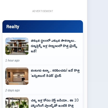
ADVERTISEMENT
Realty
తక్కువ స్థలంలో ఎక్కువ సౌకర్యాలు..
డ్యూప్లెక్స్ ఇళ్ల నిర్మాణంలో కొత్త ట్రెండ్స్
ఇవే!
1 hour ago
వంటగది ఉన్నా.. కనిపించదు! ఇదే కొత్త
'ఇన్విజిబుల్ కిచెన్' ట్రెండ్
2 days ago
చిన్న ఇళ్ల కోసం బెస్ట్ ఐడియా.. ఈ 10
హ్యాంగింగ్ ప్లాంట్స్‌తో ఇంటికి కొత్త