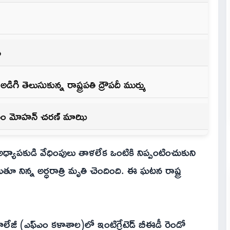
ి
అడిగి తెలుసుకున్న రాష్ట్రపతి ద్రౌపదీ ముర్ము
సిన సీఎం మోహన్ చరణ్ మాఝి
్యాపకుడి వేధింపులు తాళలేక ఒంటికి నిప్పంటించుకుని
ుతూ నిన్న అర్ధరాత్రి మృతి చెందింది. ఈ ఘటన రాష్ట్ర
్ కాలేజీ (ఎఫ్ఎం కళాశాల)లో ఇంటిగ్రేటెడ్ బీఈడీ రెండో