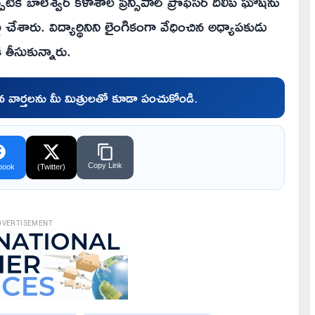
కే బాలేశ్వర్ కళాశాల ప్రిన్సిపాల్ ప్రొఫెసర్ దిలీప్ ఘోష్‌ను
చేశారు. విద్యార్థినిని లైంగికంగా వేధించిన అధ్యాపకుడు
ి తీసుకున్నారు.
చిన వార్తలను మీ మిత్రులతో కూడా పంచుకోండి.
Copy Link
book
(Twitter)
DVERTISEMENT