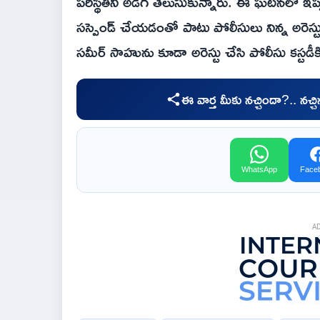
పరిస్థితిని అడిగి తెలుసుకున్నారు. ఈ ఘటనలో ఇప్పటి
సస్పెండ్ చేయడంతో పాటు పోలీసులు నిన్న అరెస్టు 
సమీర్ సాహును కూడా అరెస్టు చేసి పోలీసు కస్టడీక
ఈ వార్త మీకు నచ్చిందా?.. నచ్
WhatsApp
Face
A