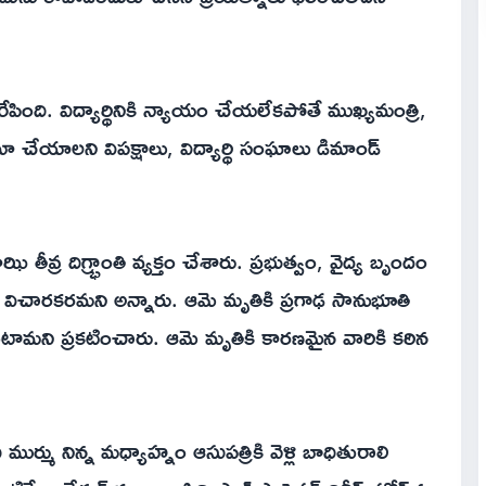
ింది. విద్యార్థినికి న్యాయం చేయలేకపోతే ముఖ్యమంత్రి,
ా చేయాలని విపక్షాలు, విద్యార్థి సంఘాలు డిమాండ్
వ్ర దిగ్భ్రాంతి వ్యక్తం చేశారు. ప్రభుత్వం, వైద్య బృందం
 విచారకరమని అన్నారు. ఆమె మృతికి ప్రగాఢ సానుభూతి
టామని ప్రకటించారు. ఆమె మృతికి కారణమైన వారికి కఠిన
ముర్ము నిన్న మధ్యాహ్నం ఆసుపత్రికి వెళ్లి బాధితురాలి