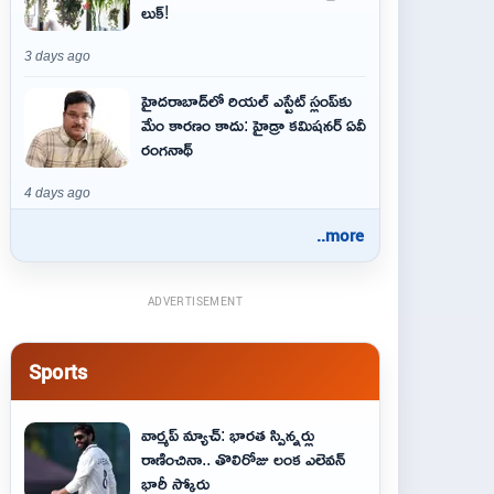
లుక్!
3 days ago
హైదరాబాద్‌లో రియల్ ఎస్టేట్ స్లంప్‌కు
మేం కారణం కాదు: హైడ్రా కమిషనర్ ఏవీ
రంగనాథ్
4 days ago
..more
ADVERTISEMENT
Sports
వార్మప్ మ్యాచ్: భారత స్పిన్నర్లు
రాణించినా.. తొలిరోజు లంక ఎలెవన్
భారీ స్కోరు