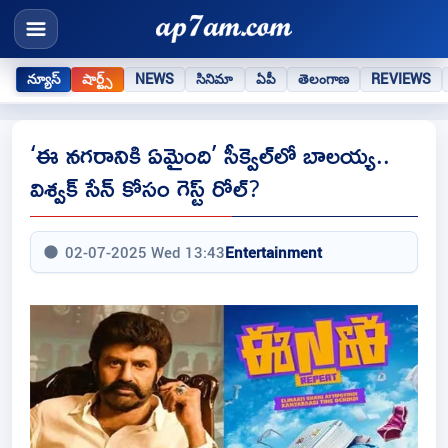
న్యూస్
షార్ట్స్
NEWS
సినిమా
ఏపీ
తెలంగాణ
REVIEWS
‘ఈ నగరానికి ఏమైంది’ సీక్వెల్‌లో బాలయ్య..
విశ్వక్ సేన్ కోసం గెస్ట్ రోల్?
02-07-2025 Wed 13:43
Entertainment