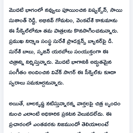
మొదటి భాగంలో నవ్వులు పూయించిన విష్వక్సేన్, సాయి
సుశాంత్ రెడ్డి, అభినవ్ గోమటం, వెంకటేశ్‌ కాకుమాను
ఈ సీక్వెల్‌లోనూ తమ పాత్రలను కొనసాగించనున్నారు.
ప్రముఖ నిర్మాణ సంస్థ సురేశ్‌ ప్రొడక్షన్స్ బ్యానర్‌పై డి.
సురేశ్‌ బాబు, సృజన్ యరబోలు సంయుక్తంగా ఈ
చిత్రాన్ని నిర్మిస్తున్నారు. మొదటి భాగానికి అద్భుతమైన
సంగీతం అందించిన వివేక్ సాగర్ ఈ సీక్వెల్‌కు కూడా
స్వరాలు సమకూర్చనున్నారు.
అయితే, బాలకృష్ణ నటిస్తున్నారన్న వార్తలపై చిత్ర బృందం
నుంచి ఎలాంటి అధికారిక ప్రకటన వెలువడలేదు. ఈ
ప్రచారంలో ఎంతవరకు నిజముందో తెలియాలంటే