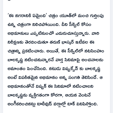
‘ఈ నగరానికి ఏమైంది’ చిత్రం యూత్‌లో మంచి గుర్తింపు
ఉన్న చిత్రంగా నిలిచిపోయింది. దీని సీక్వెల్ కోసం
అభిమానులు ఎప్పటినుంచో ఎదురుచూస్తున్నారు. వారి
నిరీక్షణకు తెరదించుతూ తరుణ్ భాస్కర్ ఇటీవల ఈ
చిత్రాన్ని ప్రకటించారు. అయితే, ఈ సీక్వెల్‌లో నటసింహం
బాలకృష్ణ నటించనున్నారనే వార్త సినిమాపై అంచనాలను
అమాంతం పెంచేసింది. నటుడు విష్వక్సేన్ కు బాలకృష్ణ
అంటే విపరీతమైన అభిమానం అన్న సంగతి తెలిసిందే. ఆ
అభిమానంతోనే విష్వక్ ఈ సినిమాలో నటించాలని
బాలకృష్ణను వ్యక్తిగతంగా కోరగా, ఆయన వెంటనే
అంగీకరించినట్లు టాలీవుడ్ వర్గాల్లో టాక్ వినిపిస్తోంది.