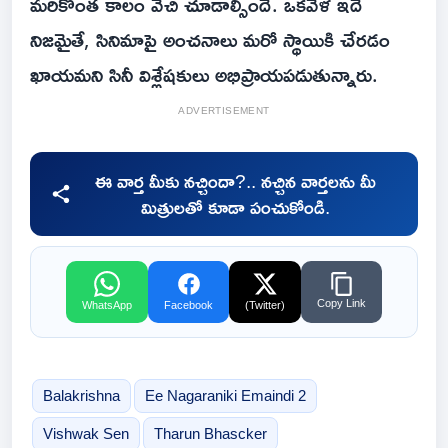
మరికొంత కాలం వేచి చూడాల్సిందే. ఒకవేళ ఇదే
నిజమైతే, సినిమాపై అంచనాలు మరో స్థాయికి చేరడం
ఖాయమని సినీ విశ్లేషకులు అభిప్రాయపడుతున్నారు.
ADVERTISEMENT
ఈ వార్త మీకు నచ్చిందా?.. నచ్చిన వార్తలను మీ
మిత్రులతో కూడా పంచుకోండి.
Copy Link
WhatsApp
Facebook
(Twitter)
Balakrishna
Ee Nagaraniki Emaindi 2
Vishwak Sen
Tharun Bhascker