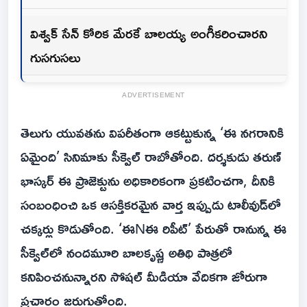
విశ్వక్ సేన్ కోరిక మేరకే బాలయ్య అంగీకరించారని
గుసగుసలు
ADVERTISEMENT
తెలుగు యువతను విపరీతంగా ఆకట్టుకున్న ‘ఈ నగరానికి
ఏమైంది’ సినిమాకు సీక్వెల్ రాబోతోంది. దర్శకుడు తరుణ్
భాస్కర్ ఈ ప్రాజెక్టును అధికారికంగా ప్రకటించగా, దీనికి
సంబంధించి ఒక ఆసక్తికరమైన వార్త ఇప్పుడు టాలీవుడ్‌లో
చక్కర్లు కొడుతోంది. ‘ఈNఈ రిపీట్’ పేరుతో రానున్న ఈ
సీక్వెల్‌లో నందమూరి బాలకృష్ణ అతిథి పాత్రలో
కనిపించనున్నారని సోష‌ల్ మీడియా వేదిక‌గా జోరుగా
ప్రచారం జ‌రుగుతోంది.