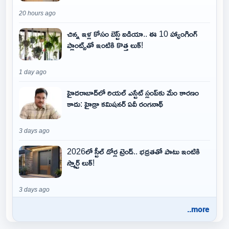
20 hours ago
చిన్న ఇళ్ల కోసం బెస్ట్ ఐడియా.. ఈ 10 హ్యాంగింగ్
ప్లాంట్స్‌తో ఇంటికి కొత్త లుక్!
1 day ago
హైదరాబాద్‌లో రియల్ ఎస్టేట్ స్లంప్‌కు మేం కారణం
కాదు: హైడ్రా కమిషనర్ ఏవీ రంగనాథ్
3 days ago
2026లో స్టీల్ డోర్ల ట్రెండ్.. భద్రతతో పాటు ఇంటికి
స్మార్ట్ లుక్!
3 days ago
..more