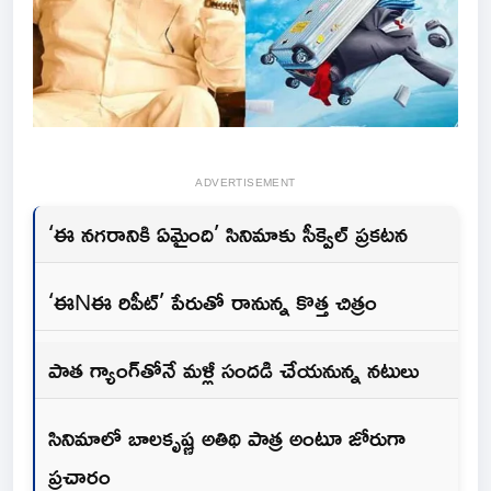
ADVERTISEMENT
‘ఈ నగరానికి ఏమైంది’ సినిమాకు సీక్వెల్ ప్రకటన
‘ఈNఈ రిపీట్’ పేరుతో రానున్న కొత్త చిత్రం
పాత గ్యాంగ్‌తోనే మళ్లీ సందడి చేయనున్న నటులు
సినిమాలో బాలకృష్ణ అతిథి పాత్ర అంటూ జోరుగా
ప్రచారం