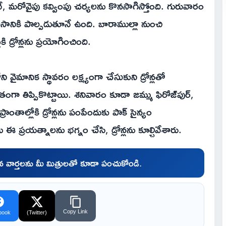
ూనే, మరోవైపు కవ్వింపు చర్యలను కొనసాగిస్తోంది. గురువారం
హసానికి పాల్పడుతూనే ఉంది. బారాముల్లా నుంచి
 డ్రోన్లను ప్రయోగించింది.
వైమానిక స్థావరం లక్ష్యంగా చేసుకుని డ్రోన్లతో
తిప్పికొట్టాయి. శనివారం కూడా జమ్ము ఫిరోజ్‌పుర్,
ప్రాంతాల్లోకి డ్రోన్లను పంపేందుకు పాక్ సైన్యం
 ఈ ప్రయత్నాలను భగ్నం చేసి, డ్రోన్లను కూల్చివేశారు.
చిన వార్తలను మీ మిత్రులతో కూడా పంచుకోండి.
Copy Link
book
(Twitter)