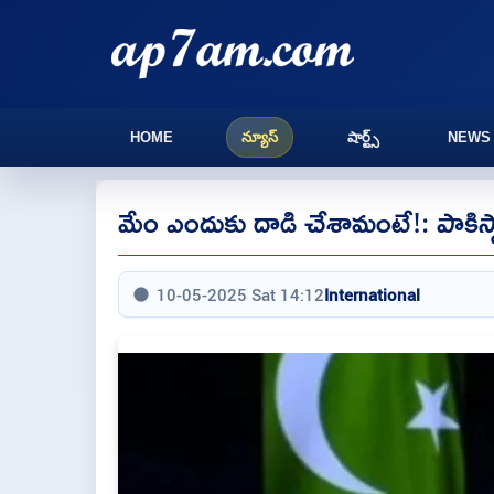
HOME
న్యూస్
షార్ట్స్
NEWS
మేం ఎందుకు దాడి చేశామంటే!: పాకిస్థా
10-05-2025 Sat 14:12
International