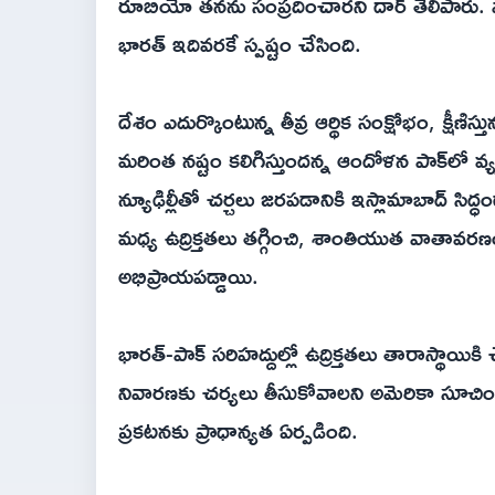
రూబియో తనను సంప్రదించారని దార్ తెలిపారు. 
భారత్ ఇదివరకే స్పష్టం చేసింది.
దేశం ఎదుర్కొంటున్న తీవ్ర ఆర్థిక సంక్షోభం, క్షీణ
మరింత నష్టం కలిగిస్తుందన్న ఆందోళన పాక్‌లో వ్యక
న్యూఢిల్లీతో చర్చలు జరపడానికి ఇస్లామాబాద్ సిద
మధ్య ఉద్రిక్తతలు తగ్గించి, శాంతియుత వాతావరణ
అభిప్రాయపడ్డాయి.
భారత్-పాక్ సరిహద్దుల్లో ఉద్రిక్తతలు తారాస్
నివారణకు చర్యలు తీసుకోవాలని అమెరికా సూచించ
ప్రకటనకు ప్రాధాన్యత ఏర్పడింది.