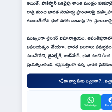
అయితే, పాకిస్థాన్ ఒకవైపు శాంతి మంత్రం పఠిస్త
రాత్రి నుంచి భారత సరిహద్దు ప్రాంతాలపై దుస్సా
గుజరాత్‌లోని భుజ్ వరకు దాదాపు 26 ప్రాంతాలపైకి
ముఖ్యంగా శ్రీనగర్ విమానాశ్రయం, అవంతీపురాలోని 
విఫలయత్నం చేయగా, భారత బలగాలు సమర్థవంతంగా 
పఠాన్‌కోట్, జైసల్మేర్, బాడ్‌మేడ్, భుజ్ వంటి కీలక 
ప్రయత్నించింది. అప్రమత్తంగా ఉన్న భారత సైనికులు
ఈ వార్త మీకు నచ్చిందా?.. నచ్
WhatsApp
Face