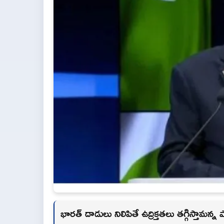
భారత్ దాడులు నిలిపితే ఉద్రిక్తతలు తగ్గిస్తామన్న