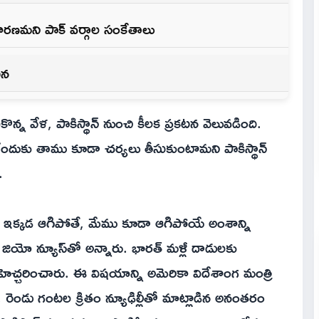
ు కారణమని పాక్ వర్గాల సంకేతాలు
టన
 నెలకొన్న వేళ, పాకిస్థాన్ నుంచి కీలక ప్రకటన వెలువడింది.
్గించేందుకు తాము కూడా చర్యలు తీసుకుంటామని పాకిస్థాన్
.
 ఇక్కడ ఆగిపోతే, మేము కూడా ఆగిపోయే అంశాన్ని
ిన జియో న్యూస్‌తో అన్నారు. భారత్ మళ్లీ దాడులకు
 హెచ్చరించారు. ఈ విషయాన్ని అమెరికా విదేశాంగ మంత్రి
రెండు గంటల క్రితం న్యూఢిల్లీతో మాట్లాడిన అనంతరం