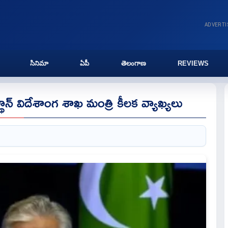
ADVERT
సినిమా
ఏపీ
తెలంగాణ
REVIEWS
న్ విదేశాంగ శాఖ మంత్రి కీలక వ్యాఖ్యలు