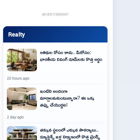
ADVERTISEMENT
Realty
అతిథుల కోసం కాదు.. మీకోసం:
భారతీయ లివింగ్ రూమ్‌లకు కొత్త అర్థం
10 hours ago
ఇంటిని అందంగా
మార్చాలనుకుంటున్నారా? ఈ ఒక్క
తప్పు చేయొద్దట!
1 day ago
తక్కువ స్థలంలో ఎక్కువ సౌకర్యాలు..
డ్యూప్లెక్స్ ఇళ్ల నిర్మాణంలో కొత్త ట్రెండ్స్