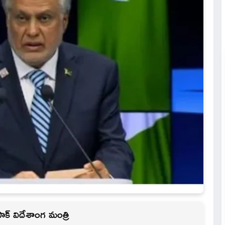
 పాక్ విదేశాంగ మంత్రి