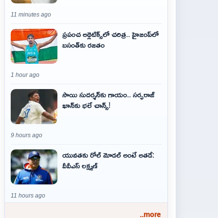
11 minutes ago
ప్రపంచ అథ్లెటిక్స్‌లో చరిత్ర.. హైజంప్‌లో
బసంత్‌కు రజతం
1 hour ago
సాయి సుదర్శన్‌కు గాయం.. సర్ఫరాజ్
ఖాన్‌కు భలే చాన్స్!
9 hours ago
యువతకు రోల్ మోడల్ అంటే అతడే:
వీవీఎస్ లక్ష్మణ్
11 hours ago
..more