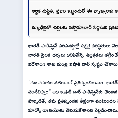
ఆర్థిక దుస్థితి, ప్రజల ఇబ్బందులే ఈ వ్యాఖ్యలక
న్యూఢిల్లీతో చర్చలకు ఇస్లామాబాద్ సిద్ధమని ప్రక
భారత్-పాకిస్థాన్ సరిహద్దుల్లో ఉద్రిక్త పరిస్థితులు
భారత్ సైనిక చర్యలు నిలిపివేస్తే, ఉద్రిక్తతలు తగ
విదేశాంగ శాఖ మంత్రి ఇషాక్ దార్ స్పష్టం చేశారు
"మా సహనం నశించాకే ప్రతిస్పందించాం. భారత్
పరిశీలిస్తాం" అని ఇషాక్ దార్ పాకిస్థాన్‌కు చెంద
పాల్పడితే, తమ ప్రతిస్పందన తీవ్రంగా ఉంటుందని
మార్కో రూబియోకు తెలియజేశానని వెల్లడించారు. 