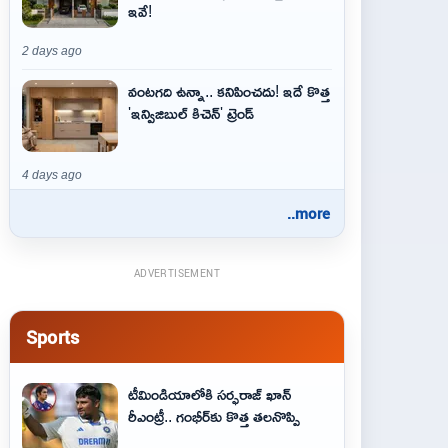
ఇవే!
2 days ago
వంటగది ఉన్నా.. కనిపించదు! ఇదే కొత్త
'ఇన్విజిబుల్ కిచెన్' ట్రెండ్
4 days ago
..more
ADVERTISEMENT
Sports
టీమిండియాలోకి సర్ఫరాజ్ ఖాన్
రీఎంట్రీ.. గంభీర్‌కు కొత్త తలనొప్పి