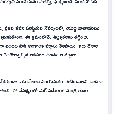
పాకిస్థాన్ సంయమనం పాటిస్తే, ఘర్షణలను పెంచబోమని
ిస్తున్న ప్రజల జీవన పరిస్థితుల నేపథ్యంలో, యుద్ధ వాతావరణం
్తమవుతోంది. ఈ క్రమంలోనే, ఉద్రిక్తతలను తగ్గించి,
్ధంగా ఉందని పాక్ అధికారిక వర్గాలు తెలిపాయి. ఇరు దేశాల
ం నెలకొల్పాల్సిన అవసరం ఉందని ఆ వర్గాలు
థాయికి చేరకుండా ఇరు దేశాలు సంయమనం పాటించాలని, దాడుల
ింది. ఈ నేపథ్యంలో పాక్ విదేశాంగ మంత్రి తాజా