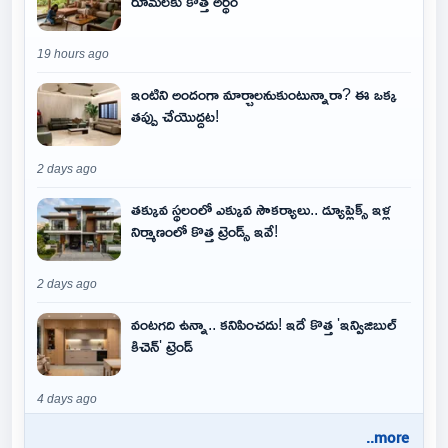
రూమ్‌లకు కొత్త అర్థం
19 hours ago
ఇంటిని అందంగా మార్చాలనుకుంటున్నారా? ఈ ఒక్క
తప్పు చేయొద్దట!
2 days ago
తక్కువ స్థలంలో ఎక్కువ సౌకర్యాలు.. డ్యూప్లెక్స్ ఇళ్ల
నిర్మాణంలో కొత్త ట్రెండ్స్ ఇవే!
2 days ago
వంటగది ఉన్నా.. కనిపించదు! ఇదే కొత్త 'ఇన్విజిబుల్
కిచెన్' ట్రెండ్
4 days ago
..more