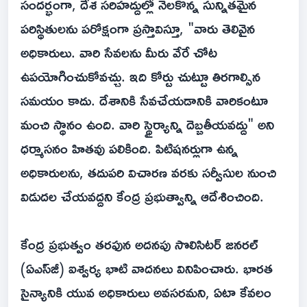
సందర్భంగా, దేశ సరిహద్దుల్లో నెలకొన్న సున్నితమైన
పరిస్థితులను పరోక్షంగా ప్రస్తావిస్తూ, "వారు తెలివైన
అధికారులు. వారి సేవలను మీరు వేరే చోట
ఉపయోగించుకోవచ్చు. ఇది కోర్టు చుట్టూ తిరగాల్సిన
సమయం కాదు. దేశానికి సేవచేయడానికి వారికంటూ
మంచి స్థానం ఉంది. వారి స్థైర్యాన్ని దెబ్బతీయవద్దు" అని
ధర్మాసనం హితవు పలికింది. పిటిషనర్లుగా ఉన్న
అధికారులను, తదుపరి విచారణ వరకు సర్వీసుల నుంచి
విడుదల చేయవద్దని కేంద్ర ప్రభుత్వాన్ని ఆదేశించింది.
కేంద్ర ప్రభుత్వం తరఫున అదనపు సొలిసిటర్ జనరల్
(ఏఎస్‌జీ) ఐశ్వర్య భాటి వాదనలు వినిపించారు. భారత
సైన్యానికి యువ అధికారులు అవసరమని, ఏటా కేవలం