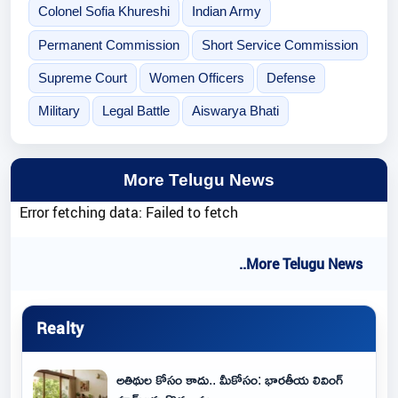
Colonel Sofia Khureshi
Indian Army
Permanent Commission
Short Service Commission
Supreme Court
Women Officers
Defense
Military
Legal Battle
Aiswarya Bhati
More Telugu News
Error fetching data: Failed to fetch
..More Telugu News
Realty
అతిథుల కోసం కాదు.. మీకోసం: భారతీయ లివింగ్