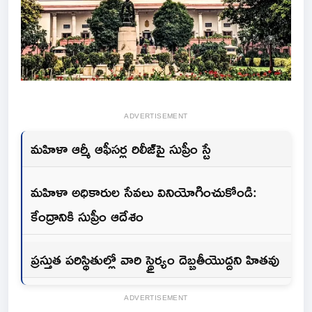
ADVERTISEMENT
మహిళా ఆర్మీ ఆఫీసర్ల రిలీజ్‌పై సుప్రీం స్టే
మహిళా అధికారుల సేవలు వినియోగించుకోండి:
కేంద్రానికి సుప్రీం ఆదేశం
ప్రస్తుత పరిస్థితుల్లో వారి స్థైర్యం దెబ్బతీయొద్దని హితవు
ADVERTISEMENT