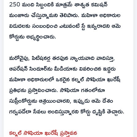
250 మంది సిబ్బందికి మాత్రమే శాశ్వత కమిషన్
మంజూరు చేస్తున్నామని తెలిపారు. మహిళా అధికారుల
విడుదలకు సంబంధించి ఎటువంటి స్టే ఇవ్వరాదని ఆమె
కోర్టును అభ్యర్థించారు.
మరోవైపు, పిటిషనర్ల తరఫున న్యాయవాది వాదిస్తూ,
ఆపరేషన్ సిందూర్‌ను మీడియాకు వివరించిన ఇద్దరు
మహిళా అధికారులలో ఒకరైన కల్నల్ సోఫియా ఖురేషీ
ప్రతిభను ప్రస్తావించారు. సోఫియా గతంలోనూ
సుప్రీంకోర్టును ఆశ్రయించారని, ఇప్పుడు ఆమె దేశం
గర్వపడేలా సేవలు అందిస్తున్నారని కోర్టు దృష్టికి తెచ్చారు.
కల్నల్ సోఫియా ఖురేషీ ప్రస్తావన