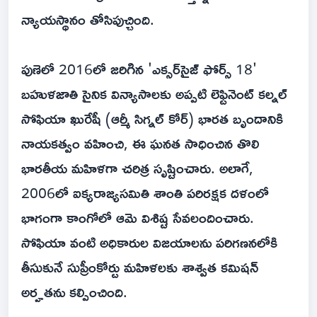
న్యాయస్థానం తోసిపుచ్చింది.
పుణెలో 2016లో జరిగిన 'ఎక్సర్‌సైజ్‌ ఫోర్స్‌ 18'
బహుళజాతి సైనిక విన్యాసాలకు అప్పటి లెఫ్టినెంట్‌ కల్నల్‌
సోఫియా ఖురేషీ (ఆర్మీ సిగ్నల్‌ కోర్‌) భారత బృందానికి
నాయకత్వం వహించి, ఈ ఘనత సాధించిన తొలి
భారతీయ మహిళగా చరిత్ర సృష్టించారు. అలాగే,
2006లో ఐక్యరాజ్యసమితి శాంతి పరిరక్షక దళంలో
భాగంగా కాంగోలో ఆమె విశిష్ట సేవలందించారు.
సోఫియా వంటి అధికారుల విజయాలను పరిగణనలోకి
తీసుకునే సుప్రీంకోర్టు మహిళలకు శాశ్వత కమిషన్
అర్హతను కల్పించింది.