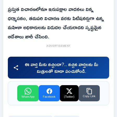
ప్రస్తుత విచారణలోనూ ఇరుపక్షాల వాదనలు విన్న
ధర్మాసనం, తదుపరి విచారణ వరకు పిటిషనర్లుగా ఉన్న
మహిళా అధికారులను విడుదల చేయరాదని స్పష్టమైన
ఆదేశాలు జారీ చేసింది.
ADVERTISEMENT
ఈ వార్త మీకు నచ్చిందా?.. నచ్చిన వార్తలను మీ
మిత్రులతో కూడా పంచుకోండి.
Copy Link
WhatsApp
Facebook
(Twitter)