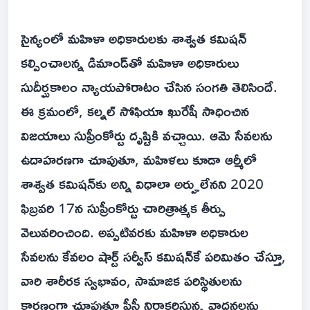
సైన్యంలో మహిళా అధికారులకు శాశ్వత కమిషన్
కల్పించాలన్న డిమాండ్‌తో మహిళా అధికారులు
సుదీర్ఘకాలం న్యాయపోరాటం చేసిన సంగతి తెలిసిందే.
ఈ క్రమంలో, కల్నల్ సోఫియా ఖురేషీ సాధించిన
విజయాలు సుప్రీంకోర్టు దృష్టికి వచ్చాయి. ఆమె సేవలను
ఉదాహరణగా చూపుతూ, మహిళలు కూడా ఆర్మీలో
శాశ్వత కమిషన్‌కు అన్ని విధాలా అర్హులేనని 2020
ఫిబ్రవరి 17న సుప్రీంకోర్టు చారిత్రాత్మక తీర్పు
వెలువరించింది. అప్పటివరకు మహిళా అధికారుల
సేవలను కేవలం షార్ట్ సర్వీస్ కమిషన్‌కే పరిమితం చేస్తూ,
వారి శారీరక స్వభావం, సామాజిక పరిస్థితులను
కారణంగా చూపుతూ పీసీ నిరాకరిస్తున్న వాదనలను