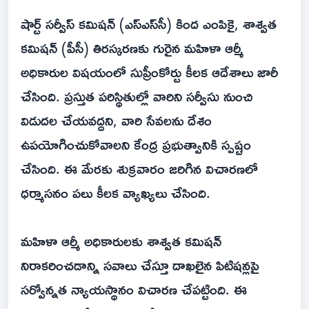
షార్ట్ సర్వీస్ కమిషన్ (ఎస్‌ఎస్‌సీ) కింద ఎంపికై, శాశ్వత
కమిషన్ (పీసీ) తిరస్కరణకు గురైన మహిళా ఆర్మీ
అధికారుల విషయంలో సుప్రీంకోర్టు కీలక ఆదేశాలు జారీ
చేసింది. ప్రస్తుత పరిస్థితుల్లో వారిని సర్వీసు నుంచి
విడుదల చేయవద్దని, వారి సేవలను దేశం
ఉపయోగించుకోవాలని కేంద్ర ప్రభుత్వానికి స్పష్టం
చేసింది. ఈ మేరకు శుక్రవారం జరిగిన విచారణలో
ధర్మాసనం పలు కీలక వ్యాఖ్యలు చేసింది.
మహిళా ఆర్మీ అధికారులకు శాశ్వత కమిషన్
నిరాకరించడాన్ని సవాలు చేస్తూ దాఖలైన పిటిషన్లపై
సర్వోన్నత న్యాయస్థానం విచారణ చేపట్టింది. ఈ