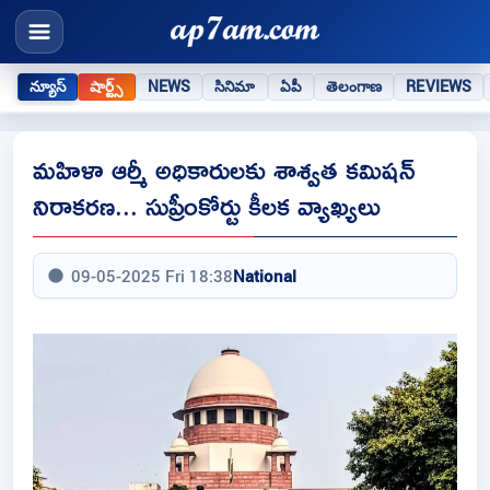
న్యూస్
షార్ట్స్
NEWS
సినిమా
ఏపీ
తెలంగాణ
REVIEWS
మహిళా ఆర్మీ అధికారులకు శాశ్వత కమిషన్
నిరాకరణ... సుప్రీంకోర్టు కీలక వ్యాఖ్యలు
09-05-2025 Fri 18:38
National