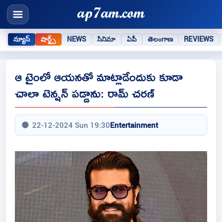
న్యూస్
షార్ట్స్
NEWS
సినిమా
ఏపీ
తెలంగాణ
REVIEWS
ఆ టైంలో ఆయనతో మాట్లాడేందుకు కూడా
చాలా టెన్షన్ పడ్డాను: రామ్ చరణ్
22-12-2024 Sun 19:30
Entertainment