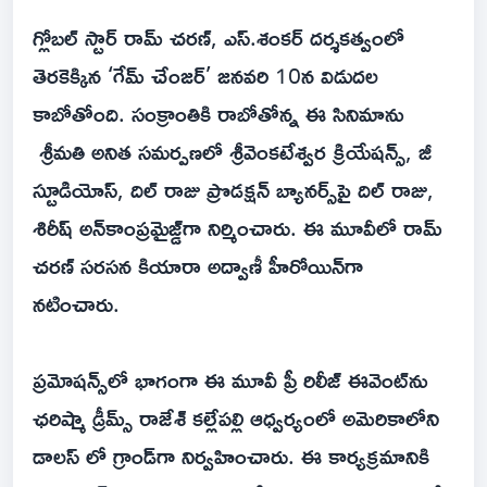
గ్లోబల్ స్టార్ రామ్ చరణ్, ఎస్.శంకర్ దర్శకత్వంలో
తెరకెక్కిన ‘గేమ్ చేంజర్’ జనవరి 10న విడుదల
కాబోతోంది. సంక్రాంతికి రాబోతోన్న ఈ సినిమాను
శ్రీమ‌తి అనిత స‌మ‌ర్ప‌ణ‌లో శ్రీవెంకటేశ్వర క్రియేషన్స్, జీ
స్టూడియోస్, దిల్ రాజు ప్రొడక్షన్ బ్యానర్స్‌పై దిల్ రాజు,
శిరీష్ అన్‌కాంప్ర‌మైజ్డ్‌గా నిర్మించారు. ఈ మూవీలో రామ్
చరణ్ సరసన కియారా అద్వాణీ హీరోయిన్‌గా
నటించారు.
ప్రమోషన్స్‌లో భాగంగా ఈ మూవీ ప్రీ రిలీజ్ ఈవెంట్‌ను
ఛరిష్మా డ్రీమ్స్ రాజేశ్ కల్లేపల్లి ఆధ్వర్యంలో అమెరికాలోని
డాలస్ లో గ్రాండ్‌గా నిర్వహించారు. ఈ కార్యక్రమానికి