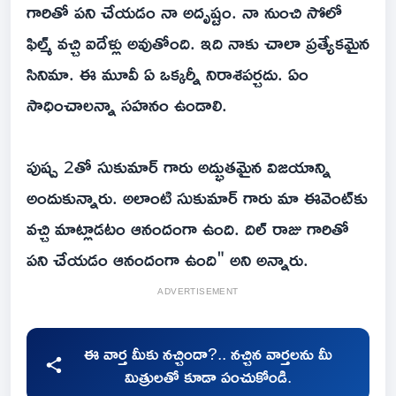
గారితో పని చేయడం నా అదృష్టం. నా నుంచి సోలో
ఫిల్మ్ వచ్చి ఐదేళ్లు అవుతోంది. ఇది నాకు చాలా ప్రత్యేకమైన
సినిమా. ఈ మూవీ ఏ ఒక్కర్నీ నిరాశపర్చదు. ఏం
సాధించాలన్నా సహనం ఉండాలి.
పుష్ప 2తో సుకుమార్ గారు అద్భుతమైన విజయాన్ని
అందుకున్నారు. అలాంటి సుకుమార్ గారు మా ఈవెంట్‌కు
వచ్చి మాట్లాడటం ఆనందంగా ఉంది. దిల్ రాజు గారితో
పని చేయడం ఆనందంగా ఉంది" అని అన్నారు.
ADVERTISEMENT
ఈ వార్త మీకు నచ్చిందా?.. నచ్చిన వార్తలను మీ
మిత్రులతో కూడా పంచుకోండి.