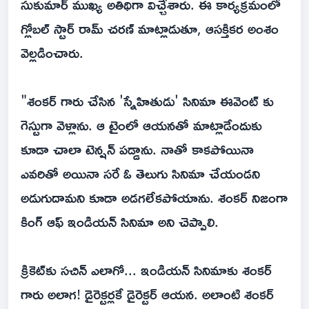
సుకుమార్ ముఖ్య అతిథిగా విచ్చేశారు. ఈ కార్యక్రమంలో
గ్లోబ‌ల్ స్టార్‌ రామ్ చరణ్ మాట్లాడుతూ, ఆసక్తికర అంశం
వెల్లడించారు.
"శంకర్ గారు చేసిన 'స్నేహితుడు' సినిమా ఈవెంట్ కు
గెస్టుగా వెళ్లాను. ఆ టైంలో ఆయనతో మాట్లాడేందుకు
కూడా చాలా టెన్షన్ పడ్డాను. నాతో కాకపోయినా
ఎవరితో అయినా సరే ఓ తెలుగు సినిమా చేయండని
అడుగుదామని కూడా అడగలేకపోయాను. శంకర్ నిజంగా
కింగ్ ఆఫ్ ఇండియన్ సినిమా అని చెప్పాలి.
క్రికెట్‌కు సచిన్ ఎలాగో... ఇండియన్ సినిమాకు శంకర్
గారు అలాగ! డైరెక్టర్లకే డైరెక్టర్ ఆయన. అలాంటి శంకర్