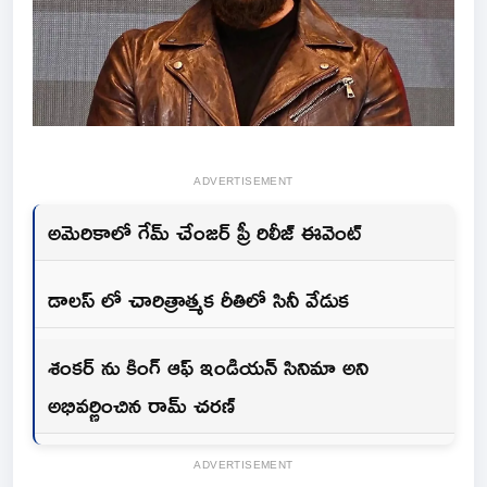
ADVERTISEMENT
అమెరికాలో గేమ్ చేంజర్ ప్రీ రిలీజ్ ఈవెంట్
డాలస్ లో చారిత్రాత్మక రీతిలో సినీ వేడుక
శంకర్ ను కింగ్ ఆఫ్ ఇండియన్ సినిమా అని
అభివర్ణించిన రామ్ చరణ్
ADVERTISEMENT