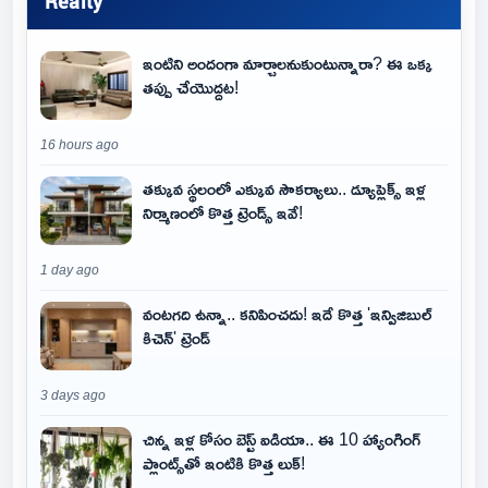
Realty
ఇంటిని అందంగా మార్చాలనుకుంటున్నారా? ఈ ఒక్క
తప్పు చేయొద్దట!
16 hours ago
తక్కువ స్థలంలో ఎక్కువ సౌకర్యాలు.. డ్యూప్లెక్స్ ఇళ్ల
నిర్మాణంలో కొత్త ట్రెండ్స్ ఇవే!
1 day ago
వంటగది ఉన్నా.. కనిపించదు! ఇదే కొత్త 'ఇన్విజిబుల్
కిచెన్' ట్రెండ్
3 days ago
చిన్న ఇళ్ల కోసం బెస్ట్ ఐడియా.. ఈ 10 హ్యాంగింగ్
ప్లాంట్స్‌తో ఇంటికి కొత్త లుక్!