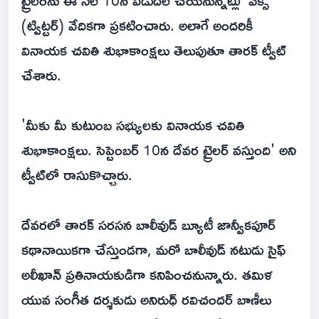
(ట్విట్ట‌ర్‌) వేదిక‌గా ప్ర‌క‌టించారు. అలాగే అంద‌రికీ
వినాయ‌క చ‌వితి శుభాకాంక్ష‌లు తెలుపుతూ తార‌క్ ట్వీట్
చేశారు.
'మీకు మీ కుటుంబ సభ్యులకు వినాయక చవితి
శుభాకాంక్షలు. సెప్టెంబర్ 10న దేవర ట్రైలర్ వ‌స్తుంది' అని
ట్వీట్‌లో రాసుకొచ్చారు.
దేవ‌ర‌లో తార‌క్ స‌ర‌స‌న బాలీవుడ్ బ్యూటీ జాన్వీక‌పూర్
క‌థానాయిక‌గా చేస్తుండ‌గా, మ‌రో బాలీవుడ్ న‌టుడు సైఫ్
అలీఖాన్ ప్ర‌తినాయ‌కుడిగా క‌నిపించ‌నున్నారు. త‌మిళ
యువ సంగీత ద‌ర్శ‌కుడు అనిరుధ్ ర‌విచంద‌ర్ బాణీలు