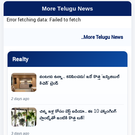
More Telugu News
Error fetching data: Failed to fetch
..More Telugu News
Realty
వంటగది ఉన్నా.. కనిపించదు! ఇదే కొత్త 'ఇన్విజిబుల్
కిచెన్' ట్రెండ్
2 days ago
చిన్న ఇళ్ల కోసం బెస్ట్ ఐడియా.. ఈ 10 హ్యాంగింగ్
ప్లాంట్స్‌తో ఇంటికి కొత్త లుక్!
3 days ago