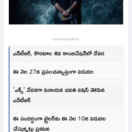
ADVERTISEMENT
ఎన్‌టీఆర్‌, కొర‌టాల శివ కాంబినేష‌న్‌లో దేవ‌ర‌
ఈ నెల 27న ప్ర‌పంచ‌వ్యాప్తంగా విడుద‌ల
'ఎక్స్' వేదిక‌గా వినాయ‌క చ‌వితి విషెస్ తెలిపిన
ఎన్‌టీఆర్‌
ఈ సంద‌ర్భంగా ట్రైల‌ర్‌ను ఈ నెల 10న విడుద‌ల
చేస్తున్న‌ట్లు ప్ర‌క‌ట‌న‌