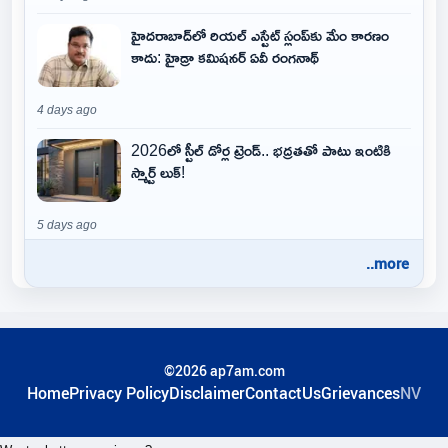
హైదరాబాద్‌లో రియల్ ఎస్టేట్ స్లంప్‌కు మేం కారణం
కాదు: హైడ్రా కమిషనర్ ఏవీ రంగనాథ్
4 days ago
2026లో స్టీల్ డోర్ల ట్రెండ్.. భద్రతతో పాటు ఇంటికి
స్మార్ట్ లుక్!
5 days ago
..more
©2026 ap7am.com
Home
Privacy Policy
Disclaimer
ContactUs
Grievances
NV