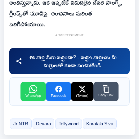
అందిస్తున్నాడు. ఇక ఇప్ప‌టికే విడుద‌లైన దేవ‌ర‌ సాంగ్స్‌,
గ్లింప్స్‌తో మూవీపై అంచ‌నాలు మ‌రింత
పెరిగిపోయాయి.
ADVERTISEMENT
ఈ వార్త మీకు నచ్చిందా?.. నచ్చిన వార్తలను మీ
మిత్రులతో కూడా పంచుకోండి.
Copy Link
WhatsApp
Facebook
(Twitter)
Jr NTR
Devara
Tollywood
Koratala Siva