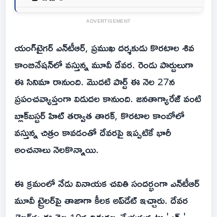
ADVERTISEMENT
యంగ్‌టైగ‌ర్ ఎన్‌టీఆర్‌, ప్ర‌ముఖ ద‌ర్శ‌కుడు కొర‌టాల శివ
కాంబినేష‌న్‌లో వ‌స్తున్న మూవీ దేవ‌ర‌. రెండు పార్టులుగా
ఈ సినిమా రానుంది. మొద‌టి పార్ట్ ఈ నెల 27న
ప్ర‌పంచ‌వ్యాప్తంగా విడుద‌ల కానుంది. జ‌న‌తాగ్యారేజ్ వంటి
బ్లాక్‌బ‌స్ట‌ర్ హిట్ త‌ర్వాత తార‌క్‌, కొర‌టాల కాంబోలో
వ‌స్తున్న చిత్రం కావ‌డంతో దేవ‌ర‌పై ఇప్ప‌టికే భారీ
అంచ‌నాలు నెల‌కొన్నాయి.
ఈ క్ర‌మంలో నేడు వినాయ‌క చ‌వితి సంద‌ర్భంగా ఎన్‌టీఆర్
మూవీ ట్రైల‌ర్‌పై తాజాగా కీల‌క అప్‌డేట్ ఇచ్చారు. దేవ‌ర
ట్రైల‌ర్‌ను ఈ నెల 10న విడుద‌ల చేయ‌నున్న‌ట్లు 'ఎక్స్'