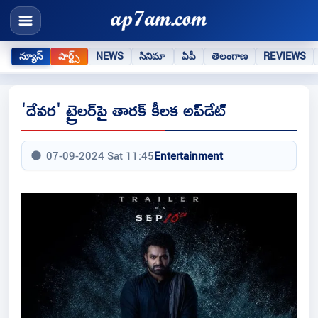
న్యూస్
షార్ట్స్
NEWS
సినిమా
ఏపీ
తెలంగాణ
REVIEWS
'దేవ‌ర' ట్రైల‌ర్‌పై తార‌క్ కీల‌క అప్‌డేట్
07-09-2024 Sat 11:45
Entertainment