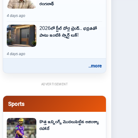
రంగనాథ్
4 days ago
2026లో స్టీల్ డోర్ల ట్రెండ్.. భద్రతతో
పాటు ఇంటికి స్మార్ట్ లుక్!
4 days ago
..more
ADVERTISEMENT
Sports
కొత్త ఇన్నింగ్స్ మొదలుపెట్టిన అజింక్యా
రహానే