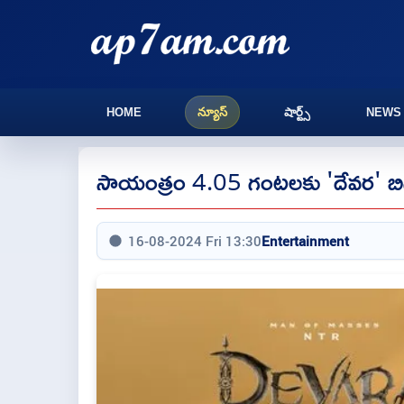
HOME
న్యూస్
షార్ట్స్
NEWS
సాయంత్రం 4.05 గంట‌ల‌కు 'దేవ‌ర' బిగ్ 
16-08-2024 Fri 13:30
Entertainment