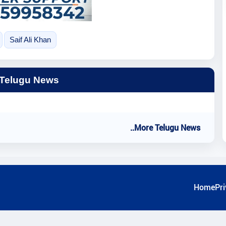
Saif Ali Khan
 Telugu News
..More Telugu News
Home
Pri