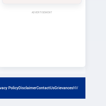
ADVERTISEMENT
vacy Policy
Disclaimer
ContactUs
Grievances
NV