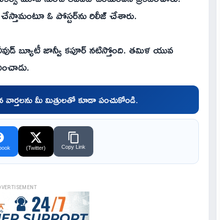
చేస్తామంటూ ఓ పోస్ట‌ర్‌ను రిలీజ్ చేశారు.
ీవుడ్ బ్యూటీ జాన్వీ క‌పూర్ న‌టిస్తోంది. త‌మిళ యువ
దించాడు.
చిన వార్తలను మీ మిత్రులతో కూడా పంచుకోండి.
Copy Link
book
(Twitter)
DVERTISEMENT