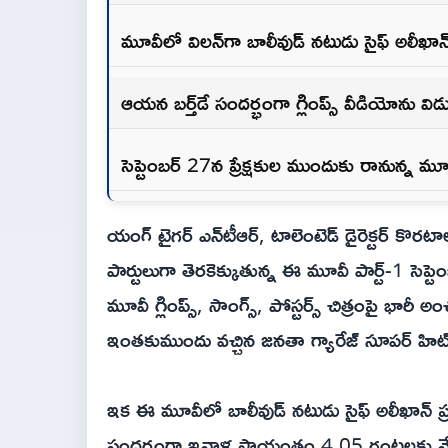
మూవీలో విల‌న్‌గా బాలీవుడ్ న‌టుడు సైఫ్ అలీఖాన
ఆయ‌న బ‌ర్త్‌డే సంద‌ర్భంగా గ్లింప్స్ వీడియోను విడు
సెప్టెంబ‌ర్ 27న ప్రేక్షకుల ముందుకు రానున్న మూ
యంగ్ టైగ‌ర్ ఎన్‌టీఆర్, టాలెంటెడ్ డైరెక్ట‌ర్ కొర‌టా
పార్టులుగా తెర‌కెక్కుతున్న ఈ మూవీ పార్ట్‌-1 సెప్ట
మూవీ గ్లింప్స్‌, సాంగ్స్, పోస్ట‌ర్స్ చిత్రంపై భా
ఇంత‌కుముందు వ‌చ్చిన జ‌న‌తా గ్యారేజ్ సూప‌ర్ హి
ఇక ఈ మూవీలో బాలీవుడ్ న‌టుడు సైఫ్ అలీఖాన్ ప్ర
సంద‌ర్భంగా ఇవాళ సాయంత్రం 4.05 గంట‌ల‌కు మేక‌ర