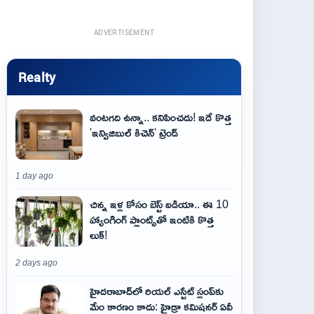
ADVERTISEMENT
Realty
వంటగది ఉన్నా.. కనిపించదు! ఇదే కొత్త
'ఇన్విజిబుల్ కిచెన్' ట్రెండ్
1 day ago
చిన్న ఇళ్ల కోసం బెస్ట్ ఐడియా.. ఈ 10
హ్యాంగింగ్ ప్లాంట్స్‌తో ఇంటికి కొత్త
లుక్!
2 days ago
హైదరాబాద్‌లో రియల్ ఎస్టేట్ స్లంప్‌కు
మేం కారణం కాదు: హైడ్రా కమిషనర్ ఏవీ