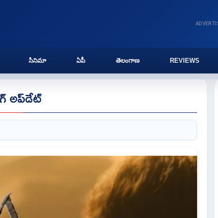
ADVERT
సినిమా
ఏపీ
తెలంగాణ
REVIEWS
అప్‌డేట్‌