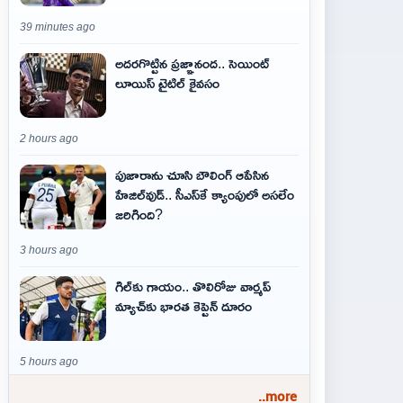
39 minutes ago
అదరగొట్టిన ప్రజ్ఞానంద.. సెయింట్‌
లూయిస్ టైటిల్‌ కైవసం
2 hours ago
పుజారాను చూసి బౌలింగ్ ఆపేసిన
హేజిల్‌వుడ్.. సీఎస్‌కే క్యాంపులో అసలేం
జరిగింది?
3 hours ago
గిల్‌కు గాయం.. తొలిరోజు వార్మప్‌
మ్యాచ్‌కు భారత కెప్టెన్‌ దూరం
5 hours ago
..more