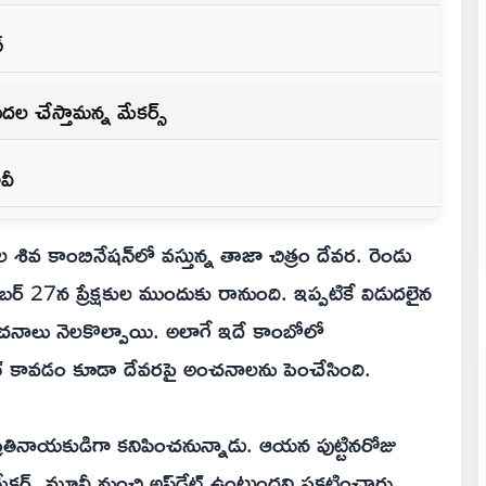
్
ద‌ల చేస్తామన్న మేక‌ర్స్‌
వీ
ల శివ కాంబినేష‌న్‌లో వ‌స్తున్న తాజా చిత్రం దేవ‌ర‌. రెండు
ెంబ‌ర్ 27న ప్రేక్షకుల ముందుకు రానుంది. ఇప్ప‌టికే విడుద‌లైన
రీ అంచ‌నాలు నెల‌కొల్పాయి. అలాగే ఇదే కాంబోలో
ట్ కావ‌డం కూడా దేవ‌ర‌పై అంచ‌నాల‌ను పెంచేసింది.
‌తినాయ‌కుడిగా క‌నిపించ‌నున్నాడు. ఆయ‌న పుట్టినరోజు
్స్ మూవీ నుంచి అప్‌డేట్ ఉంటుంద‌ని ప్ర‌క‌టించారు.