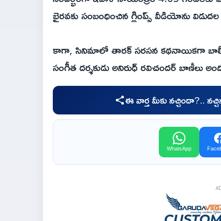
భైర‌వకు సంబంధించిన గ్లింప్స్ వీడియోను విడుద‌ల 
కాగా, సినిమాలో తార‌క్ స‌ర‌స‌న క‌థ‌నాయిక‌గా బాల
సంగీత ద‌ర్శ‌కుడు అనిరుధ్ ర‌విచంద‌ర్ బాణీలు అం
ఈ వార్త మీకు నచ్చిందా?.. నచ్
WhatsApp
Face
A