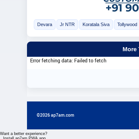
Devara
Jr NTR
Koratala Siva
Tollywood
More
Error fetching data: Failed to fetch
©2026 ap7am.com
Want a better experience?
Install ap7am PWA app