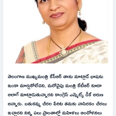
తెలంగాణ ముఖ్య‌మంత్రి కేసీఆర్ తాను మాట్లాడే భాష‌ను
ఇంకా మార్చుకోలేద‌ని, మ‌రోవైపు మంత్రి కేటీఆర్ కూడా
అలాగే మాట్లాడుతున్నార‌ని కాంగ్రెస్ ఎమ్మెల్యే డీకే అరుణ
అన్నారు. బ‌తుక‌మ్మ చీర‌ల పేరిట త‌మ‌కు నాసిర‌కం చీర‌లు
ఇచ్చార‌ని నిన్న ప‌లు ప్రాంతాల్లో మ‌హిళ‌లు ఆందోళ‌న‌లు