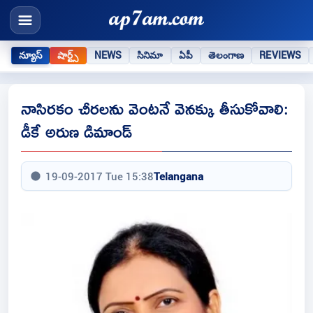
న్యూస్
షార్ట్స్
NEWS
సినిమా
ఏపీ
తెలంగాణ
REVIEWS
నాసిర‌కం చీర‌ల‌ను వెంట‌నే వెన‌క్కు తీసుకోవాలి:
డీకే అరుణ డిమాండ్
19-09-2017 Tue 15:38
Telangana