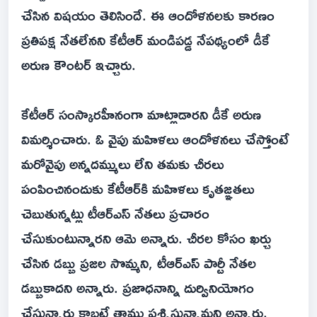
చేసిన విష‌యం తెలిసిందే. ఈ ఆందోళ‌న‌ల‌కు కార‌ణం
ప్ర‌తిప‌క్ష నేత‌లేన‌ని కేటీఆర్ మండిప‌డ్డ నేప‌థ్యంలో డీకే
అరుణ కౌంట‌ర్ ఇచ్చారు.
కేటీఆర్ సంస్కార‌హీనంగా మాట్లాడార‌ని డీకే అరుణ
విమ‌ర్శించారు. ఓ వైపు మ‌హిళ‌లు ఆందోళ‌న‌లు చేస్తోంటే
మ‌రోవైపు అన్న‌ద‌మ్ములు లేని త‌మ‌కు చీర‌లు
పంపించినందుకు కేటీఆర్‌కి మ‌హిళ‌లు కృత‌జ్ఞ‌త‌లు
చెబుతున్న‌ట్లు టీఆర్ఎస్ నేత‌లు ప్ర‌చారం
చేసుకుంటున్నార‌ని ఆమె అన్నారు. చీర‌ల కోసం ఖ‌ర్చు
చేసిన డ‌బ్బు ప్ర‌జ‌ల సొమ్మని, టీఆర్ఎస్ పార్టీ నేత‌ల
డ‌బ్బుకాద‌ని అన్నారు. ప్రజాధ‌నాన్ని దుర్వినియోగం
చేస్తున్నారు కాబ‌ట్టే తాము ప్ర‌శ్నిస్తున్నామ‌ని అన్నారు.