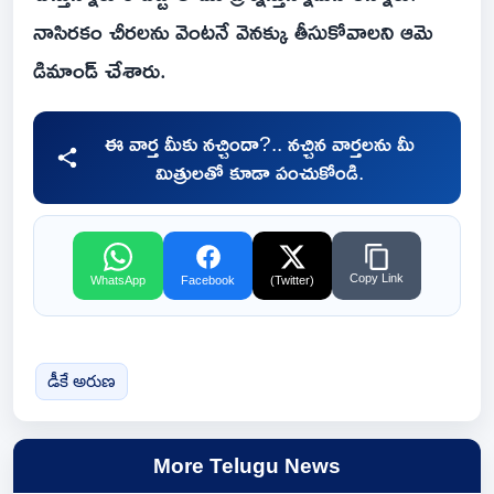
నాసిర‌కం చీర‌ల‌ను వెంట‌నే వెన‌క్కు తీసుకోవాలని ఆమె
డిమాండ్ చేశారు.
ఈ వార్త మీకు నచ్చిందా?.. నచ్చిన వార్తలను మీ
మిత్రులతో కూడా పంచుకోండి.
Copy Link
WhatsApp
Facebook
(Twitter)
డీకే అరుణ
More Telugu News