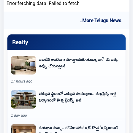
Error fetching data: Failed to fetch
..More Telugu News
Realty
ఇంటిని అందంగా మార్చాలనుకుంటున్నారా? ఈ ఒక్క
తప్పు చేయొద్దట!
17 hours ago
తక్కువ స్థలంలో ఎక్కువ సౌకర్యాలు.. డ్యూప్లెక్స్ ఇళ్ల
నిర్మాణంలో కొత్త ట్రెండ్స్ ఇవే!
1 day ago
వంటగది ఉన్నా.. కనిపించదు! ఇదే కొత్త 'ఇన్విజిబుల్