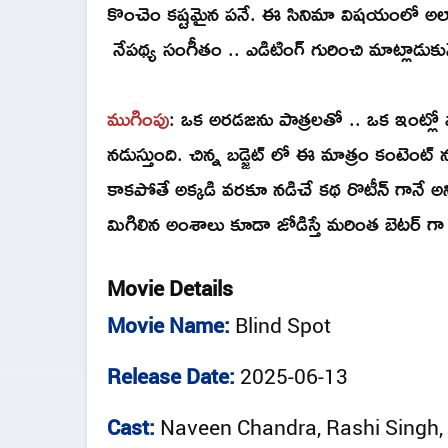
కొంచెం కష్టమైన పనే. ఈ సినిమా విషయంలో అలాంట
నేపథ్య సంగీతం .. ఎడిటింగ్ గురించి మాట్లాడుకు
ముగింపు
: ఒక అరడజను పాత్రలతో .. ఒక ఇంట్లో ప
నడుస్తుంది. చిన్న బడ్జెట్ లో ఈ మాత్రం కంటెంట్ ను ఇ
కాకపోతే అక్కడి వరకూ నడిచే కథ రొటీన్ గానే అనిపి
మిగిలిన అంశాలు కూడా జోడిస్తే మరింత బెటర్ గ
Movie Details
Movie Name:
Blind Spot
Release Date:
2025-06-13
Cast:
Naveen Chandra, Rashi Singh, 