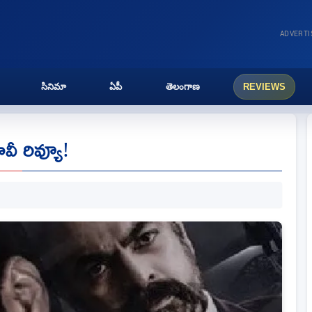
ADVERT
సినిమా
ఏపీ
తెలంగాణ
REVIEWS
ూవీ రివ్యూ!