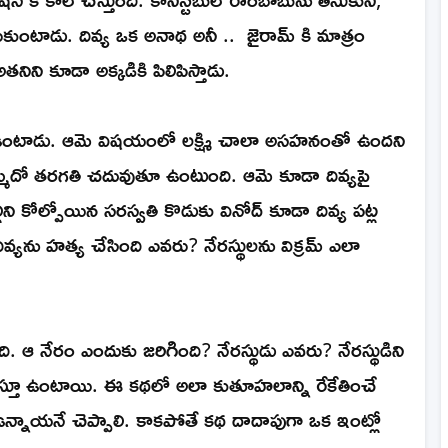
చేరుకుంటాడు. దివ్య ఒక అనాథ అనీ .. జైరామ్ కి మాత్రం
తనిని కూడా అక్కడికి పిలిపిస్తాడు.
ా ఉంటాడు. ఆమె విషయంలో లక్ష్మి చాలా అసహనంతో ఉందని
తొమ్మిదో తరగతి చదువుతూ ఉంటుంది. ఆమె కూడా దివ్యపై
ిని కోల్పోయిన సరస్వతి కొడుకు వినోద్ కూడా దివ్య పట్ల
ివ్యను హత్య చేసింది ఎవరు? నేరస్థులను విక్రమ్ ఎలా
ంది. ఆ నేరం ఎందుకు జరిగింది? నేరస్థుడు ఎవరు? నేరస్థుడిని
త్తిస్తూ ఉంటాయి. ఈ కథలో అలా కుతూహలాన్ని రేకేతించే
నాయనే చెప్పాలి. కాకపోతే కథ దాదాపుగా ఒక ఇంట్లో