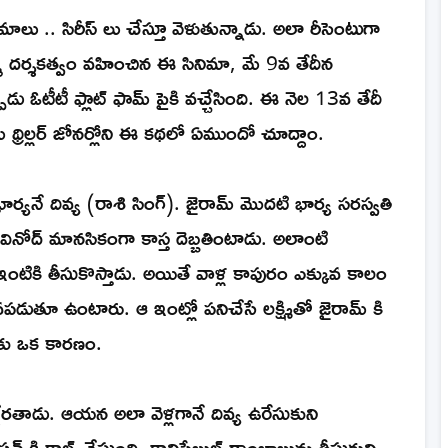
ిమాలు .. సిరీస్ లు చేస్తూ వెళుతున్నాడు. అలా రీసెంటుగా
వర్మ దర్శకత్వం వహించిన ఈ సినిమా, మే 9వ తేదీన
ు ఓటీటీ ఫ్లాట్ ఫామ్ పైకి వచ్చేసింది. ఈ నెల 13వ తేదీ
రైమ్ థ్రిల్లర్ జోనర్లోని ఈ కథలో ఏముందో చూద్దాం.
ార్యనే దివ్య (రాశి సింగ్). జైరామ్ మొదటి భార్య సరస్వతి
నోద్ మానసికంగా కాస్త దెబ్బతింటాడు. అలాంటి
 తన ఇంటికి తీసుకొస్తాడు. అయితే వాళ్ల కాపురం ఎక్కువ కాలం
ుతూ ఉంటారు. ఆ ఇంట్లో పనిచేసే లక్ష్మితో జైరామ్ కి
కు ఒక కారణం.
దేరతాడు. ఆయన అలా వెళ్లగానే దివ్య ఉరేసుకుని
ేషన్ కి కాల్ చేస్తుంది. కానిస్టేబుల్ రాంబాబును తీసుకుని,