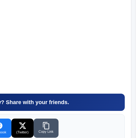
w? Share with your friends.
Copy Link
book
(Twitter)