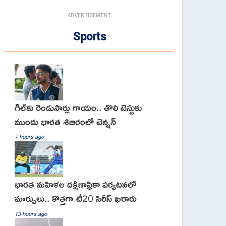
ADVERTISEMENT
Sports
గిల్‌కు రెండుసార్లు గాయం.. తొలి టెస్టుకు
ముందు భారత శిబిరంలో టెన్షన్
7 hours ago
భారత మహిళల దక్షిణాఫ్రికా పర్యటనలో
మార్పులు.. కొత్తగా టీ20 సిరీస్ ఖరారు
13 hours ago