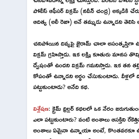
పోలీస్ ఆఫీసర్ విక్రమ్ (నవీన్ చంద్ర) అక్కడికి 
ఆదిత్య (అలీ రెజా) అనే తమ్ముడు ఉన్నాడని తెలిసి అ
చనిపోయిన దివ్యపై జైరామ్ చాలా అసంతృప్తిగ
విక్రమ్ గ్రహిస్తాడు. ఇక లక్ష్మి కూతురు మానస 
ద్వేషంతో ఉందని విక్రమ్ గమనిస్తాడు. ఇక తన తల్ల
కోపంతో ఉన్నాడని అర్థం చేసుకుంటాడు. వీళ్లలో ద
పట్టుకుంటాడు? అనేది కథ.
విశ్లేషణ
: క్రైమ్ థ్రిల్లర్ కథలలో ఒక నేరం జరుగుతు
ఎలా పట్టుకుంటారు? వంటి అంశాలు ఆసక్తిని రేకె
అంశాలు ఏమైనా ఉన్నాయా అంటే, కొంతవరకూ ఉన్