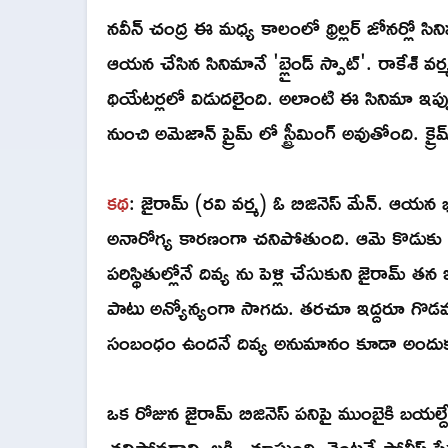
నవీన్ చంద్ర ఈ మధ్య కాలంలో థ్రిల్లర్ జోనర్లో సిన
ఆయన చేసిన సినిమానే 'బ్లైండ్ స్పాట్'. రాకేశ్ 
థియేటర్లలో విడుదలైంది. అలాంటి ఈ సినిమా ఇప్పుడ
నుంచి అమెజాన్ ప్రైమ్ లో స్ట్రీమింగ్ అవుతోంది. క్
కథ
: జైరామ్ (రవి వర్మ) ఓ బిజినెస్ మేన్. ఆయన భ
అనారోగ్య కారణంగా చనిపోతుంది. ఆమె కొడుకు వి
పరిస్థితుల్లోనే దివ్య ను పెళ్లి చేసుకుని జైరామ్
పాటు అన్యోన్యంగా సాగదు. తరచూ ఇద్దరూ గొడవపడ
సంబంధం ఉందనే దివ్య అనుమానం కూడా అందు
ఒక రోజున జైరామ్ బిజినెస్ పనిపై ముంబైకి బయల్
చనిపోవడాన్ని లక్ష్మి చూస్తుంది. వెంటనే పోలీస్ స్ట