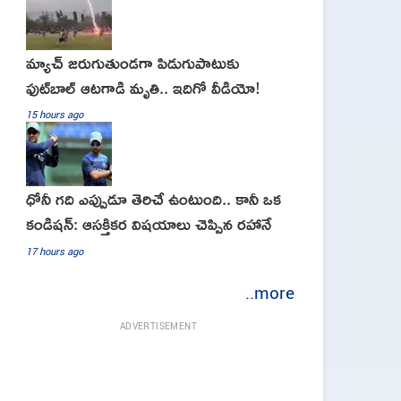
మ్యాచ్ జరుగుతుండగా పిడుగుపాటుకు
ఫుట్‌బాల్ ఆటగాడి మృతి.. ఇదిగో వీడియో!
15 hours ago
ధోనీ గది ఎప్పుడూ తెరిచే ఉంటుంది.. కానీ ఒక
కండిషన్: ఆసక్తికర విషయాలు చెప్పిన రహానే
17 hours ago
..more
ADVERTISEMENT