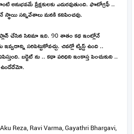
ి అనుభవమే ప్రేక్షకులకు ఎదురవుతుంది. ఫొటోగ్రఫీ ..
నే స్థాయి సన్నివేశాలు మనకి కనిపించవు.
్లాన్ చేసిన సినిమా ఇది. 90 శాతం కథ ఇంట్లోనే
వ్వడాన్ని సరిపెట్టుకోవచ్చు. చివర్లో ట్విస్ట్ ఉంది ..
స్తుంది. బడ్జెట్ ను .. కథా పరిధిని ఇంకాస్త పెంచుకుని ..
ా ఉండేదేమో.
Aku Reza, Ravi Varma, Gayathri Bhargavi,