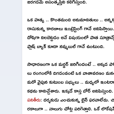
జరగడమే అసంతృప్తిని కలిగిస్తుంది.
ఒక హత్య .. కొంతమంది అనుమానితులు .. అన్నట్టు
రాసుకున్న కారణాలు ఇంట్రెస్టింగ్ గానే అనిపిస్తాయి
దోషిగా నిలబెట్టడం అనే విషయంలో పాత సూత్రాన్నే పా
ఫ్లాష్ బ్యాక్ కూడా నమ్మబుల్ గానే ఉంటుంది.
సాధారణంగా ఒక మర్డర్ జరిగిందంటే .. అక్కడ ప
లు రంగంలోకి దిగడంవంటి ఒక వాతావరణం మనం 
మరో వైపున కుటుంబ సభ్యులు .. మధ్యలో ఇంటరాగేష
కథను కానిచ్చేశారు. ఇక్కడే కాస్త బోర్ అన
పనితీరు
: దర్శకుడు ఎంచుకున్న లైన్ ఫరవాలేదు. చి
రకాలుగా .. నాలుగు చోట్ల పరిగెత్తాలి. ఒకే లొక