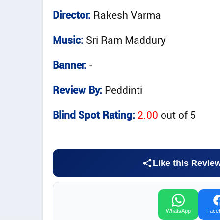
Director:
Rakesh Varma
Music:
Sri Ram Maddury
Banner:
-
Review By:
Peddinti
Blind Spot Rating:
2.00
out of
5
Like this Revie
WhatsApp
Face