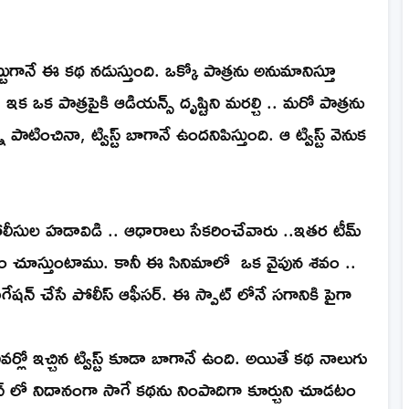
గానే ఈ కథ నడుస్తుంది. ఒక్కో పాత్రను అనుమానిస్తూ
. ఇక ఒక పాత్రపైకి ఆడియన్స్ దృష్టిని మరల్చి .. మరో పాత్రను
టించినా, ట్విస్ట్ బాగానే ఉందనిపిస్తుంది. ఆ ట్విస్ట్ వెనుక
ోలీసుల హడావిడి .. ఆధారాలు సేకరించేవారు ..ఇతర టీమ్
చూస్తుంటాము. కానీ ఈ సినిమాలో ఒక వైపున శవం ..
న్ చేసే పోలీస్ ఆఫీసర్. ఈ స్పాట్ లోనే సగానికి పైగా
ిపిస్తుంది.
వర్లో ఇచ్చిన ట్విస్ట్ కూడా బాగానే ఉంది. అయితే కథ నాలుగు
ేషన్ లో నిదానంగా సాగే కథను నింపాదిగా కూర్చుని చూడటం