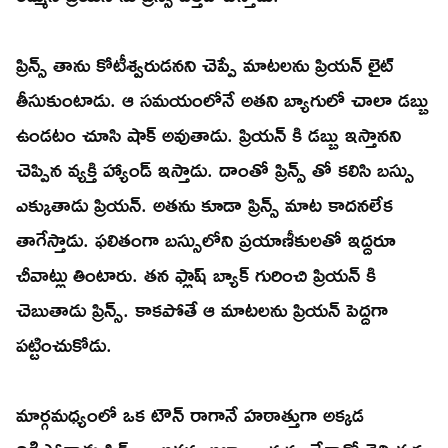
ప్రిన్స్ తాను కోటీశ్వరుడనని చెప్పే మాటలను ప్రియన్ లైట్
తీసుకుంటాడు. ఆ సమయంలోనే అతని బ్యాగులో చాలా డబ్బు
ఉండటం చూసి షాక్ అవుతాడు. ప్రియన్ కి డబ్బు ఇస్తానని
చెప్పిన వ్యక్తి హ్యాండ్ ఇస్తాడు. దాంతో ప్రిన్స్ తో కలిసి బస్సు
ఎక్కుతాడు ప్రియన్. అతను కూడా ప్రిన్స్ మాట కాదనలేక
తాగేస్తాడు. ఫలితంగా బస్సులోని ప్రయాణీకులతో ఇద్దరూ
చీవాట్లు తింటారు. తన ఫ్లాష్ బ్యాక్ గురించి ప్రియన్ కి
చెబుతాడు ప్రిన్స్. కాకపోతే ఆ మాటలను ప్రియన్ పెద్దగా
పట్టించుకోడు.
మార్గమధ్యంలో ఒక టౌన్ రాగానే హఠాత్తుగా అక్కడ