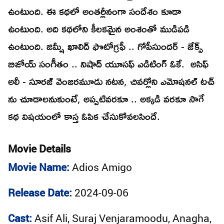
ఉంటుంది. ఈ కథలో అంతర్లీనంగా సందేశం కూడా
ఉంటుంది. అది కథలోని కీలకమైన అంశంతో ముడిపడి
ఉంటుంది. జిమ్షీ ఖాలిద్ ఫొటోగ్రఫీ .. గోపీసుందర్ - జేక్స్
బిజోయ్ సంగీతం .. నిషాద్ యూసఫ్ ఎడిటింగ్ ఓకే. అసిఫ్
అలీ - సూరజ్ వెంజరమూడు నటన, చివర్లోని ఎమోషనల్ టచ్
ను చూడాలనుకుంటే, అప్పటివరకూ .. అక్కడి వరకూ సాగే
కథ విషయంలో కాస్త ఓపిక చేసుకోవలసిందే.
Movie Details
Movie Name:
Adios Amigo
Release Date:
2024-09-06
Cast:
Asif Ali, Suraj Venjaramoodu, Anagha,