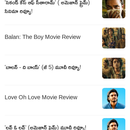
'సెకండ్ కేస్ ఆఫ్ సీతారామ్' ( అమెజాన్ ప్రైమ్)
సినిమా రివ్యూ!
Balan: The Boy Movie Review
'బాలన్ - ది బాయ్' (జీ 5) మూవీ రివ్యూ!
Love Oh Love Movie Review
'లవ్ ఓ లవ్' (అమెజాన్ ప్రైమ్) మూవీ రివ్యూ!