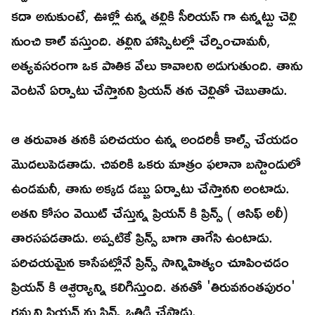
కదా అనుకుంటే, ఊళ్లో ఉన్న తల్లికి సీరియస్ గా ఉన్నట్టు చెల్లి
నుంచి కాల్ వస్తుంది. తల్లిని హాస్పిటల్లో చేర్పించామనీ,
అత్యవసరంగా ఒక పాతిక వేలు కావాలని అడుగుతుంది. తాను
వెంటనే ఏర్పాటు చేస్తానని ప్రియన్ తన చెల్లితో చెబుతాడు.
ఆ తరువాత తనకి పరిచయం ఉన్న అందరికీ కాల్స్ చేయడం
మొదలుపెడతాడు. చివరికి ఒకరు మాత్రం ఫలానా బస్టాండులో
ఉండమనీ, తాను అక్కడ డబ్బు ఏర్పాటు చేస్తానని అంటాడు.
అతని కోసం వెయిట్ చేస్తున్న ప్రియన్ కి ప్రిన్స్ ( ఆసిఫ్ అలీ)
తారసపడతాడు. అప్పటికే ప్రిన్స్ బాగా తాగేసి ఉంటాడు.
పరిచయమైన కాసేపట్లోనే ప్రిన్స్ సాన్నిహిత్యం చూపించడం
ప్రియన్ కి ఆశ్చర్యాన్ని కలిగిస్తుంది. తనతో 'తిరువనంతపురం'
రమ్మని ప్రియన్ ను ప్రిన్స్ ఒత్తిడి చేస్తాడు.