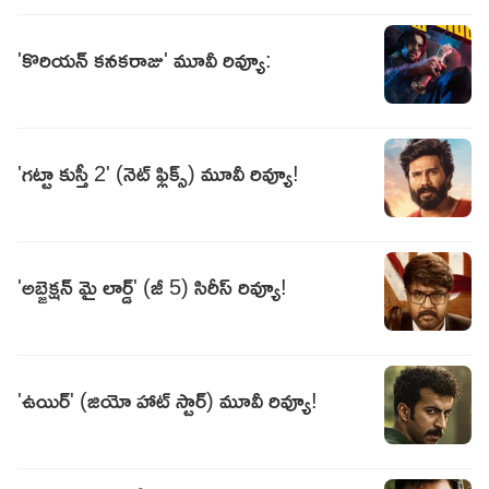
'కొరియన్‌ కనకరాజు' మూవీ రివ్యూ:
'గట్టా కుస్తీ 2' (నెట్ ఫ్లిక్స్) మూవీ రివ్యూ!
'అబ్జెక్షన్ మై లార్డ్' (జీ 5) సిరీస్ రివ్యూ!
'ఉయిర్' (జియో హాట్ స్టార్) మూవీ రివ్యూ!