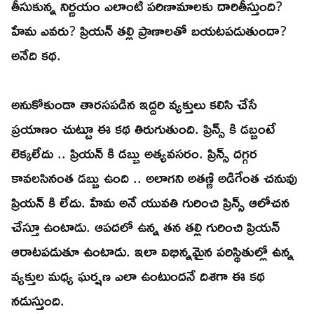
తీసుకున్న నిర్ణయం ఎలాంటి పరిణామాలకు దారితీస్తుంది?
హేమ ఎవరు? ప్రియన్ తల్లి ప్రాణాలతో బయటపడుతుందా?
అనేది కథ.
అనుకోకుండా తారసపడిన ఇద్దరి వ్యక్తులు కలిసి చేసే
ప్రయాణం చుట్టూ ఈ కథ తిరుగుతుంది. ప్రిన్స్ కి డబ్బంటే
లెక్కలేదు .. ప్రియన్ కి డబ్బు అత్యవసరం. ప్రిన్స్ దగ్గర
కావలసినంత డబ్బు ఉంది .. అలాగని అతణ్ణి అడిగేంత చనువు
ప్రియన్ కి లేదు. హేమ అనే యువతి గురించి ప్రిన్స్ ఆలోచన
చేస్తూ ఉంటాడు. ఆపదలో ఉన్న తన తల్లి గురించి ప్రియన్
ఆరాటపడుతూ ఉంటాడు. ఇలా విభిన్నమైన పరిస్థితుల్లో ఉన్న
వ్యక్తుల మధ్య ఘర్షణ ఎలా ఉంటుందనే దిశగా ఈ కథ
నడుస్తుంది.