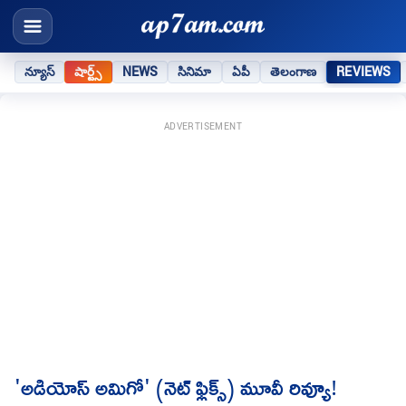
న్యూస్
షార్ట్స్
NEWS
సినిమా
ఏపీ
తెలంగాణ
REVIEWS
ADVERTISEMENT
'అడియోస్ అమిగో' (నెట్ ఫ్లిక్స్) మూవీ రివ్యూ!