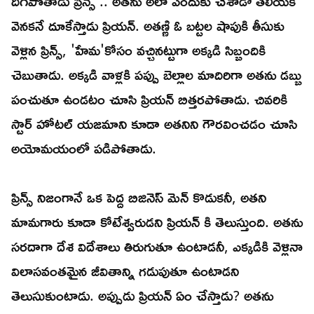
దిగిపోతాడు ప్రిన్స్ .. అతను అలా ఎందుకు చేశాడో తెలియక
వెనకనే దూకేస్తాడు ప్రియన్. అతణ్ణి ఓ బట్టల షాపుకి తీసుకు
వెళ్లిన ప్రిన్స్, 'హేమ'కోసం వచ్చినట్టుగా అక్కడి సిబ్బందికి
చెబుతాడు. అక్కడి వాళ్లకి పప్పు బెల్లాల మాదిరిగా అతను డబ్బు
పంచుతూ ఉండటం చూసి ప్రియన్ బిత్తరపోతాడు. చివరికి
స్టార్ హోటల్ యజమాని కూడా అతనిని గౌరవించడం చూసి
అయోమయంలో పడిపోతాడు.
ప్రిన్స్ నిజంగానే ఒక పెద్ద బిజినెస్ మెన్ కొడుకనీ, అతని
మామగారు కూడా కోటేశ్వరుడని ప్రియన్ కి తెలుస్తుంది. అతను
సరదాగా దేశ విదేశాలు తిరుగుతూ ఉంటాడనీ, ఎక్కడికి వెళ్లినా
విలాసవంతమైన జీవితాన్ని గడుపుతూ ఉంటాడని
తెలుసుకుంటాడు. అప్పుడు ప్రియన్ ఏం చేస్తాడు? అతను