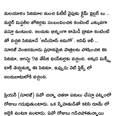
మలయాళం సినిమాల నుంచి ఓటీటీ వైపుకు క్రైమ్ థ్రిల్లర్ లు ..
మర్డర్ మిస్టరీల జోనర్లకు సంబందించిన కంటెంట్ ఎక్కువగా
వస్తూ ఉంటుంది. అందుకు భిన్నంగా కామెడీ డ్రామా కంటెంట్
తో వచ్చిన సినిమానే 'అడియోస్ అమిగో'. అసిఫ్ అలీ ..
సూరజ్ వెంజరమూడు ప్రధానమైన పాత్రలను పోషించిన ఈ
సినిమా, ఆగస్టు 9వ తేదీన థియేటర్లకు వచ్చింది. అక్కడ మిక్స్డ్
టాక్ తెచ్చుకున్న ఈ సినిమా, ఇప్పుడు నెట్ ఫ్లిక్స్ లో
అందుబాటులోకి వచ్చింది.
ప్రియన్ (సూరజ్) ఏవో చిన్నా చితకా పనులు చేస్తూ పట్నంలో
రోజులు గడువుతుంటాడు. ఒక స్నేహతుడితో కలిసి రూమ్ లో
అద్దెకి ఉంటూ ఉంటాడు. ఏవో రోజులు గడిచిపోతున్నాయి