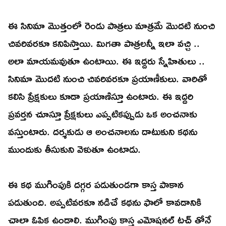
ఈ సినిమా మొత్తంలో రెండు పాత్రలు మాత్రమే మొదటి నుంచి
చివరివరకూ కనిపిస్తాయి. మిగతా పాత్రలన్నీ ఇలా వచ్చి ..
అలా మాయమవుతూ ఉంటాయి. ఈ ఇద్దరు స్నేహితులు ..
సినిమా మొదటి నుంచి చివరివరకూ ప్రయాణీకులు. వారితో
కలిసి ప్రేక్షకులు కూడా ప్రయాణిస్తూ ఉంటారు. ఈ ఇద్దరి
ప్రవర్తన చూస్తూ ప్రేక్షకులు ఎప్పటికప్పుడు ఒక అంచనాకు
వస్తుంటారు. దర్శకుడు ఆ అంచనాలను దాటుకుని కథను
ముందుకు తీసుకుని వెళుతూ ఉంటాడు.
ఈ కథ ముగింపుకి దగ్గర పడుతుండగా కాస్త పాకాన
పడుతుంది. అప్పటివరకూ నడిచే కథను ఫాలో కావడానికి
చాలా ఓపిక ఉండాలి. ముగింపు కాస్త ఎమోషనల్ టచ్ తోనే