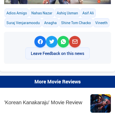
Adios Amigo
Nahas Nazar
Ashiq Usman
Asif Ali
Suraj Venjaramoodu
Anagha
Shine Tom Chacko
Vineeth
Leave Feedback on this news
More Movie Reviews
'Korean Kanakaraju' Movie Review