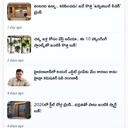
వంటగది ఉన్నా.. కనిపించదు! ఇదే కొత్త 'ఇన్విజిబుల్ కిచెన్'
ట్రెండ్
1 day ago
చిన్న ఇళ్ల కోసం బెస్ట్ ఐడియా.. ఈ 10 హ్యాంగింగ్
ప్లాంట్స్‌తో ఇంటికి కొత్త లుక్!
2 days ago
హైదరాబాద్‌లో రియల్ ఎస్టేట్ స్లంప్‌కు మేం కారణం కాదు:
హైడ్రా కమిషనర్ ఏవీ రంగనాథ్
4 days ago
2026లో స్టీల్ డోర్ల ట్రెండ్.. భద్రతతో పాటు ఇంటికి స్మార్ట్
లుక్!
4 days ago