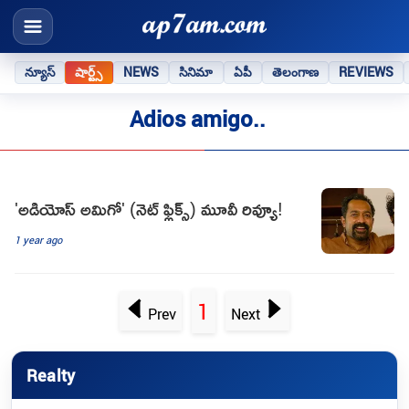
న్యూస్
షార్ట్స్
NEWS
సినిమా
ఏపీ
తెలంగాణ
REVIEWS
Adios amigo..
'అడియోస్ అమిగో' (నెట్ ఫ్లిక్స్) మూవీ రివ్యూ!
1 year ago
1
Prev
Next
Realty