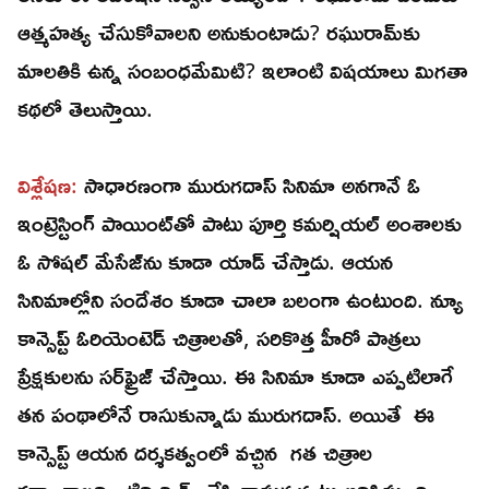
ఆత్మహత్య చేసుకోవాలని అనుకుంటాడు? రఘురామ్‌కు
మాలతికి ఉన్న సంబంధమేమిటి? ఇలాంటి విషయాలు మిగతా
కథలో తెలుస్తాయి.
విశ్లేషణ:
సాధారణంగా మురుగదాస్‌ సినిమా అనగానే ఓ
ఇంట్రెస్టింగ్‌ పాయింట్‌తో పాటు పూర్తి కమర్షియల్‌ అంశాలకు
ఓ సోషల్‌ మేసేజ్‌ను కూడా యాడ్‌ చేస్తాడు. ఆయన
సినిమాల్లోని సందేశం కూడా చాలా బలంగా ఉంటుంది. న్యూ
కాన్సెప్ట్‌ ఓరియెంటెడ్‌ చిత్రాలతో, సరికొత్త హీరో పాత్రలు
ప్రేక్షకులను సర్‌ఫ్రైజ్‌ చేస్తాయి. ఈ సినిమా కూడా ఎప్పటిలాగే
తన పంథాలోనే రాసుకున్నాడు మురుగదాస్‌. అయితే ఈ
కాన్సెప్ట్‌ ఆయన దర్శకత్వంలో వచ్చిన గత చిత్రాల