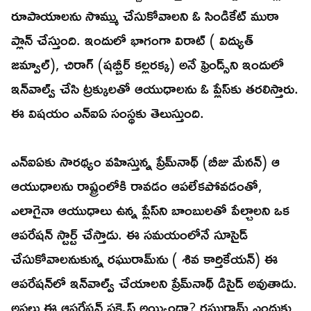
రూపాయాలను సొమ్ము చేసుకోవాలని ఓ సిండికేట్‌ ముఠా
ప్లాన్‌ చేస్తుంది. ఇందులో భాగంగా విరాట్‌ ( విద్యుత్‌
జమ్వాల్‌), చిరాగ్‌ (షబ్బీర్‌ కల్లరక్క) అనే ఫ్రెండ్స్‌ని ఇందులో
ఇన్‌వాల్వ్‌ చేసి ట్రక్కులతో ఆయుధాలను ఓ ప్లేస్‌కు తరలిస్తారు.
ఈ విషయం ఎన్‌ఐఏ సంస్థకు తెలుస్తుంది.
ఎన్‌ఐఏకు సారథ్యం వహిస్తున్న ప్రేమ్‌నాథ్‌ (బీజు మేనన్‌) ఆ
ఆయుధాలను రాష్ట్రంలోకి రావడం ఆపలేకపోవడంతో,
ఎలాగైనా ఆయుధాలు ఉన్న ప్లేస్‌ని బాంబులతో పేల్చాలని ఒక
ఆపరేషన్‌ స్టార్ట్‌ చేస్తాడు. ఈ సమయంలోనే సూసైడ్‌
చేసుకోవాలనుకున్న రఘురామ్‌ను ( శివ కార్తికేయన్‌) ఈ
ఆపరేషన్‌లో ఇన్‌వాల్వ్‌ చేయాలని ప్రేమ్‌నాథ్‌ డిసైడ్‌ అవుతాడు.
అసలు ఈ ఆపరేషన్‌ సక్సెస్‌ అయ్యిందా? రఘురామ్‌ ఎందుకు