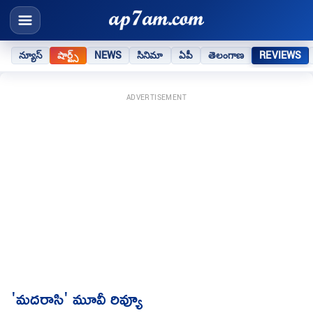
న్యూస్
షార్ట్స్
NEWS
సినిమా
ఏపీ
తెలంగాణ
REVIEWS
ADVERTISEMENT
'మదరాసి' మూవీ రివ్యూ