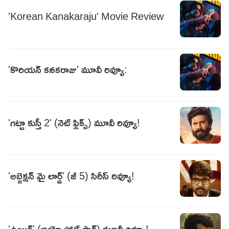
'Korean Kanakaraju' Movie Review
'కొరియన్‌ కనకరాజు' మూవీ రివ్యూ:
'గట్టా కుస్తీ 2' (నెట్ ఫ్లిక్స్) మూవీ రివ్యూ!
'అబ్జెక్షన్ మై లార్డ్' (జీ 5) సిరీస్ రివ్యూ!
'ఉయిర్' (జియో హాట్ స్టార్) మూవీ రివ్యూ!