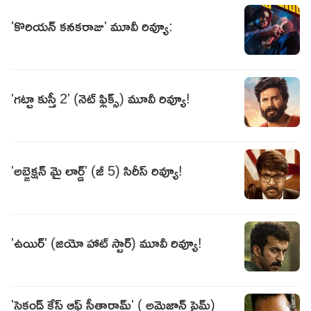
'కొరియన్‌ కనకరాజు' మూవీ రివ్యూ:
'గట్టా కుస్తీ 2' (నెట్ ఫ్లిక్స్) మూవీ రివ్యూ!
'అబ్జెక్షన్ మై లార్డ్' (జీ 5) సిరీస్ రివ్యూ!
'ఉయిర్' (జియో హాట్ స్టార్) మూవీ రివ్యూ!
'సెకండ్ కేస్ ఆఫ్ సీతారామ్' ( అమెజాన్ ప్రైమ్)