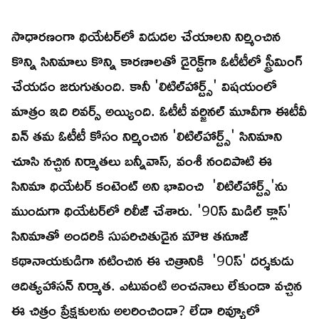
సాధారణంగా థియేటర్‌లో విడుదల చేయాలని నిర్మించిన
కొన్ని సినిమాలు కొన్ని కారణాలతో డైరెక్ట్‌గా ఓటీటీలో స్ట్రీమింగ్‌
చేయడం జరుగుతుంది. కానీ 'లిటిల్‌హార్ట్స్‌' విషయంలో
మాత్రం ఇది రివర్స్‌ అయ్యింది. ఓటీటీ వర్జినల్‌ మూవీగా ఈటీవీ
విన్‌ తమ ఓటీటీ కోసం నిర్మించిన 'లిటిల్‌హార్ట్స్‌' సినిమాని
చూసి నచ్చిన నిర్మాతలు బన్నీవాస్‌, వంశీ నందిపాటి ఈ
సినిమా థియేటర్ కంటెంట్‌ అని భావించి 'లిటిల్‌హార్ట్స్‌'ను
ముందుగా థియేటర్‌లో రిలీజ్‌ చేశారు. '90స్‌ మిడిల్‌ క్లాస్‌'
సినిమాతో అందరికి సుపరిచితుడైన మౌళి తనూజ్‌
కథానాయకుడిగా నటించిన ఈ చిత్రానికి '90స్‌' దర్శకుడు
ఆదిత్యహాసన్‌ నిర్మాత. ఎటువంటి అంచనాలు లేకుండా వచ్చిన
ఈ చిత్రం ప్రేక్షకులను అలరించిందా? లేదా రివ్యూలో