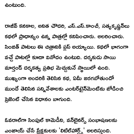
ఉంటుంది.
రాజీవ్ కనకాల, అనిత చౌదరి, ఎస్‌.ఎస్.కాంచీ, సత్యకృష్ణన్‌లు
కథలో ప్రాధాన్యం ఉన్న పాత్రల్లో కనిపించారు. అలరించారు.
సింజిత్‌ పాటలు ఈ చిత్రానికి ప్లస్ అయ్యాయి. కథలో భాగంగా
వచ్చే పాటల్లో కూడా వినోదం ఉంటుది. దర్శకుడు సాయి
మార్తండ్‌ దర్శకత్వ ప్రతిభ మెచ్చుకునే స్థాయిలో ఉంది.
ముఖ్యంగా అందరికి తెలిసిన కథ, ఏమీ జరగబోతుందో
ముందే తెలిసిన సన్నివేశాలకు ఎంటర్‌టైన్‌మెంట్‌ను జోడించి
ప్రెజెంట్‌ చేసిన విధానం బాగుంది.
ఓవరాల్‌గా సింపుల్‌ కామెడీని, వన్‌లైనర్స్‌ సంభాషణలను
ఎంజాయ్‌ చేసే ప్రేక్షకులకు 'లిటిల్‌హార్ట్స్‌' అలరిస్తుంది.