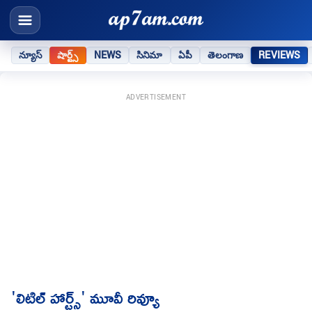
న్యూస్
షార్ట్స్
NEWS
సినిమా
ఏపీ
తెలంగాణ
REVIEWS
ADVERTISEMENT
'లిటిల్‌ హార్ట్స్‌' మూవీ రివ్యూ