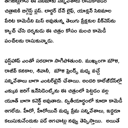
తగినట్లుగానే ఈ సినిమాకు సన్నివేశాలు రాసుకోవడం
చిత్రానికి బిగ్గెస్ట్‌ ప్లస్‌. లార్జర్‌ దేన్‌ లైఫ్‌, యాక్షన్‌ సినిమాల
పేరిట కామెడీని మిస్‌ అవుతున్న తెలుగు ప్రేక్షకుల వీక్‌నెస్‌ను
క్యాచ్‌ చేసి దర్శకుడు ఈ చిత్రం కోసం మంచి కామెడీ
పంచ్‌లను రాసుకున్నాడు.
ఫస్ట్‌హాప్‌ ఎంతో సరదాగా సాగిపోతుంది. ముఖ్యంగా మౌళి,
రాజీవ్‌ కనకాల, శివానీ, మౌళి ఫ్రెండ్స్‌ మధ్య వచ్చే
సన్నివేశాలు బాగా ఎంటర్‌టైన్‌ చేశాయి. అందరి కాలేజ్‌డేస్‌ల్లో
ఎక్కువ జరిగే ఇన్‌సిడెంట్స్‌ను ఈ చిత్రంలో పెట్టడం వల్ల
యూత్‌ బాగా కనెక్ట్‌ అవుతారు. ద్వితీయార్థంలో కూడా కామెడీ
ఆగలేదు. హీరో, హీరోయిన్‌ మధ్య ప్రేమ సన్నివేశాలు, ఇద్దరూ
కలుసుకునేందుకు పడే ఆగచాట్లు నవ్వు తెప్పిస్తాయి. అయితే