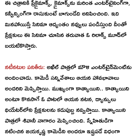
ఈ చిత్రానికి ప్రీక్లైమాక్స్‌, క్లైమాక్స్‌ను మరింత ఎంటర్‌టైనింగ్‌గా,
కన్వీన్సింగ్‌గా రాసుకుంటే బాగుండేది అనిపించింది. ఇది
మినహాయిస్తే సినిమా ఆద్యంతం నవ్వులు పండిస్తుంది దీంతో
ప్రేక్షకులు ఈ సినిమా చూసిన తరువాత ఓ రిలాక్స్‌ మూడ్‌లో
బయటికొస్తారు.
నటీనటుల పనితీరు:
అఖిల్‌ పాత్రలో మౌళి ఎంటర్‌టైన్‌మెంట్‌ను
అందించాడు. కామెడీ సన్నివేశాలు ఆయన హావభావాలు
అందరిని మెప్పిస్తాయి. ముఖ్యంగా కాత్యాయిని.. కాత్యాయిని
అంటూ కొనసాగే ఓ పాటలో ఆయన నటన, డ్యాన్సులు
థియేటర్‌లోని ప్రేక్షకులను కడుపుబ్బ నవ్విస్తాయి. కాత్యాయిని
పాత్రలో శివానీ నాగారం మెప్పించింది. స్నేహితుడిగా
నటించిన జయకృష్ణ కామెడీని అందరూ ఇష్టపడే విధంగా