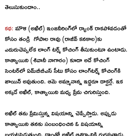
తెలుసుకుందాం..
కథ:
మౌళి (అఖిల్‌) ఇంజనీరింగ్‌లో ర్యాంక్‌ రాకపోవడంతో
కోసం తండ్రి గోపాల రావు (రాజీవ్‌ కనకాల)కు
ఎదురుచెప్పలేక లాంగ్‌ టర్మ్‌ కోచింగ్‌ తీసుకుంటూ ఉంటాడు.
కాత్యాయిని (శివానీ నాగారం) కూడా అదే కోచింగ్‌
సెంటర్‌లో ఏమ్‌బీబీఎస్‌ సీటు కోసం లాంగ్‌టర్మ్‌ కోచింగ్‌కి
జాయిన్‌ అవుతుంది. ఆమె అమ్మానాన్న ఇద్దరూ డాక్టర్లే. ఇక
అక్కడే అఖిల్‌, కాత్యాయిని మధ్య ప్రేమ చిగురిస్తుంది.
అఖిల్‌ తను ప్రేమిస్తున్న విషయాన్ని చెప్పేస్తాడు. అప్పుడు
కాత్యాయిని తనకు సంబంధించిన ఓ విషయాన్ని
బయటపెడుతుంది. దాంతో అఖిల్‌ ఆశ్చర్యానికి గురవుతాడు.