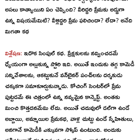
అసలు కాత్యాయిని ఏం చెప్పింది? వీరిద్దరి ప్రేమకు అడ్డుగా
ఉన్న విషయమేమిటి? వీళ్లిద్దరి ప్రేమ ఫలిచిందా? లేదా? అనేది
మిగతా కథ
విశ్లేషణ:
ఇదొక సింపుల్‌ కథ. ప్రేక్షకులను నవ్వించడమే
ధ్యేయంగా అల్లుకున్న స్టోరి ఇది. అయితే ఇందుకు తగ్గ కామెడీ
సన్నివేశాలను, ఆకట్టుకునే వన్‌లైనర్‌ పంచ్‌లను దర్శకుడు
చక్కకగా సమాకూర్చుకున్నాడు. కోచింగ్‌ సెంటర్‌లో ప్రేమ
పుట్టడమే ఈ చిత్రంలో ఉన్న నవ్యమైన కాన్సెప్ట్‌. అంతకు
మించి కొత్తదనమేమి లేదు. అయితే చదువులో డల్‌గా ఉండే
అబ్బాయి, అమ్మాయిల ప్రేమకథ, వాళ్ల చుట్టు ఉండే స్నేహితులు,
అనగానే కామెడీకి ఎక్కువగా స్కోప్‌ ఉంటుంది. అందుకు