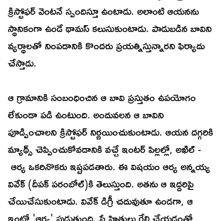
క్రిస్టోఫర్ వెంటనే స్పందిస్తూ ఉంటాడు. అలాంటి ఆయనను
స్థానికంగా ఉండే థామస్ కలుసుకుంటాడు. పాడుబడిన బావిని
వ్యర్థాలతో నింపడానికి కొందరు ప్రయత్నిస్తున్నారని ఫిర్యాదు
చేస్తాడు.
ఆ గ్రామానికి సంబంధించిన ఆ బావి ప్రస్తుతం ఉపయోగం
లేకుండా పడి ఉంటుంది. అందువలన ఆ బావిని
పూడ్పించాలని క్రిస్టోఫర్ నిర్ణయించుకుంటాడు. ఆయన దగ్గరికి
మ్యాథ్స్ చెప్పించుకోవడానికి వచ్చే ఇంటర్ పిల్లల్లో, అఖిల్ -
ఆర్య ఒకరినొకరు ఇష్టపడతారు. ఈ విషయం ఆర్య అన్నయ్య
వివేక్ (దీపక్ పరంబోల్)కి తెలుస్తుంది. అతను ఆ ఇద్దరిపై
చేయిచేసుకుంటాడు. వివేక్ డిగ్రీ చదువుతూ ఉండగా, ఆ
ఇంట్లో 'ఆర్య' పుడుతుంది. స్నేహితులు గేలి చేయడంతో,