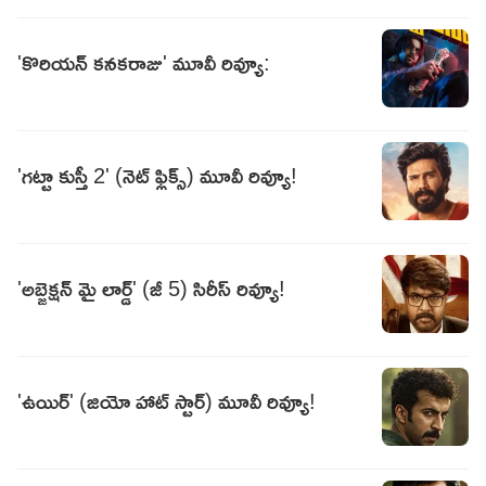
'కొరియన్‌ కనకరాజు' మూవీ రివ్యూ:
'గట్టా కుస్తీ 2' (నెట్ ఫ్లిక్స్) మూవీ రివ్యూ!
'అబ్జెక్షన్ మై లార్డ్' (జీ 5) సిరీస్ రివ్యూ!
'ఉయిర్' (జియో హాట్ స్టార్) మూవీ రివ్యూ!