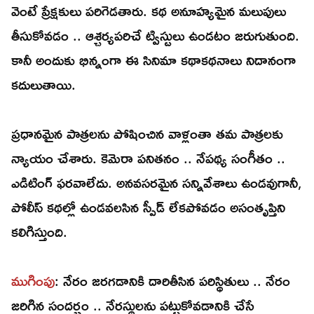
వెంటే ప్రేక్షకులు పరిగెడతారు. కథ అనూహ్యమైన మలుపులు
తీసుకోవడం .. ఆశ్చర్యపరిచే ట్విస్టులు ఉండటం జరుగుతుంది.
కానీ అందుకు భిన్నంగా ఈ సినిమా కథాకథనాలు నిదానంగా
కదులుతాయి.
ప్రధానమైన పాత్రలను పోషించిన వాళ్లంతా తమ పాత్రలకు
న్యాయం చేశారు. కెమెరా పనితనం .. నేపథ్య సంగీతం ..
ఎడిటింగ్ ఫరవాలేదు. అనవసరమైన సన్నివేశాలు ఉండవుగానీ,
పోలీస్ కథల్లో ఉండవలసిన స్పీడ్ లేకపోవడం అసంతృప్తిని
కలిగిస్తుంది.
ముగింపు
: నేరం జరగడానికి దారితీసిన పరిస్థితులు .. నేరం
జరిగిన సందర్భం .. నేరస్థులను పట్టుకోవడానికి చేసే