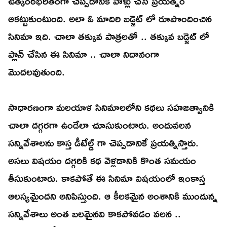
ఉత్కంఠభరితంగా చెప్పడానికి వాళ్లు చేసే ప్రయత్నం
ఆకట్టుకుంటుంది. అలా ఓ మాదిరి బడ్జెట్ లో రూపొందించిన
సినిమా ఇది. చాలా తక్కువ పాత్రలతో .. తక్కువ బడ్జెట్ లో
ప్లాన్ చేసిన ఈ సినిమా .. చాలా నిదానంగా
మొదలవుతుంది.
సాధారణంగా మలయాళ సినిమాలలోని కథలు సహజత్వానికి
చాలా దగ్గరగా ఉండేలా చూసుకుంటారు. అందువలన
సన్నివేశాలను కాస్త డీటేల్డ్ గా చెప్పడానికే ప్రయత్నిస్తారు.
అసలు విషయం దగ్గరికి కథ వెళ్లడానికి కొంత సమయం
తీసుకుంటారు. కాకపోతే ఈ సినిమా విషయంలో ఇంకాస్త
ఆలస్యమైందని అనిపిస్తుంది. ఆ కీలకమైన అంశానికి ముందున్న
సన్నివేశాలు అంత బలమైనవి కాకపోవడం వలన ..