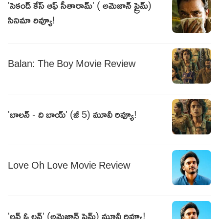
'సెకండ్ కేస్ ఆఫ్ సీతారామ్' ( అమెజాన్ ప్రైమ్)
సినిమా రివ్యూ!
Balan: The Boy Movie Review
'బాలన్ - ది బాయ్' (జీ 5) మూవీ రివ్యూ!
Love Oh Love Movie Review
'లవ్ ఓ లవ్' (అమెజాన్ ప్రైమ్) మూవీ రివ్యూ!