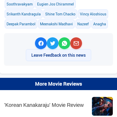
Soothravakyam
Eugien Jos Chirammel
Srikanth Kandragula
Shine Tom Chacko
Vincy Aloshious
Deepak Parambol
Meenakshi Madhavi
Nazeef
Anagha
Leave Feedback on this news
More Movie Reviews
'Korean Kanakaraju' Movie Review