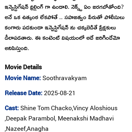
ఇన్వెస్టిగేషన్ థ్రిల్లింగ్ గా ఉండాలి. నెక్స్ట్ ఏం జరగబోతోంది?
అనే ఒక ఉత్కంఠ లేకపోతే .. సహజత్వం పేరుతో పోలీసులు
కంగారు పడకుండా ఇన్వెస్టిగేషన్ ను చక్కబెడితే ప్రేక్షకులు
డీలాపడతారు. ఈ కంటెంట్ విషయంలో అదే జరిగిందేమో
అనిపిస్తుంది.
Movie Details
Movie Name:
Soothravakyam
Release Date:
2025-08-21
Cast:
Shine Tom Chacko,Vincy Aloshious
,Deepak Parambol, Meenakshi Madhavi
,Nazeef,Anagha