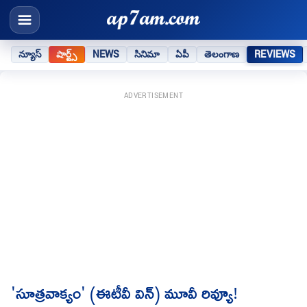
న్యూస్
షార్ట్స్
NEWS
సినిమా
ఏపీ
తెలంగాణ
REVIEWS
ADVERTISEMENT
'సూత్రవాక్యం' (ఈటీవీ విన్) మూవీ రివ్యూ!