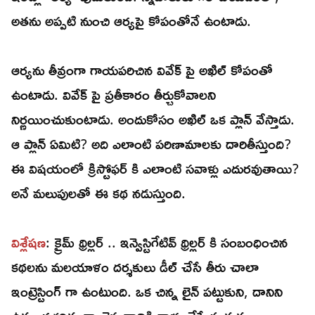
అతను అప్పటి నుంచి ఆర్యపై కోపంతోనే ఉంటాడు.
ఆర్యను తీవ్రంగా గాయపరిచిన వివేక్ పై అఖిల్ కోపంతో
ఉంటాడు. వివేక్ పై ప్రతీకారం తీర్చుకోవాలని
నిర్ణయించుకుంటాడు. అందుకోసం అఖిల్ ఒక ప్లాన్ వేస్తాడు.
ఆ ప్లాన్ ఏమిటి? అది ఎలాంటి పరిణామాలకు దారితీస్తుంది?
ఈ విషయంలో క్రిస్టోఫర్ కి ఎలాంటి సవాళ్లు ఎదురవుతాయి?
అనే మలుపులతో ఈ కథ నడుస్తుంది.
విశ్లేషణ
: క్రైమ్ థ్రిల్లర్ .. ఇన్వెస్టిగేటివ్ థ్రిల్లర్ కి సంబంధించిన
కథలను మలయాళం దర్శకులు డీల్ చేసే తీరు చాలా
ఇంట్రెస్టింగ్ గా ఉంటుంది. ఒక చిన్న లైన్ పట్టుకుని, దానిని