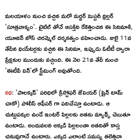
మలయాళం నుంచి వచ్చిన మరో మర్డర్ మిస్టరీ థ్రిల్లర్
'సూత్రవాక్యం'. టైటిల్ తోనే ఆసక్తిని రేకెత్తించిన ఈ సినిమాకి,
యూజిన్ జోస్ చిరమ్మెల్ దర్శకత్వం వహించాడు. జులై 11వ
తేదీన థియేటర్లకు వచ్చిన ఈ సినిమా, ఇప్పుడు ఓటీటీ ద్వారా
ప్రేక్షకుల ముందుకు వచ్చింది. ఈ నెల 21వ తేదీ నుంచి
'ఈటీవీ విన్'లో స్ట్రీమింగ్ అవుతోంది.
కథ
: 'పాలక్కడ్' పరిధిలో క్రిస్టోఫర్ జేవియర్ (షైన్ టామ్
చాకో) పోలీస్ ఆఫీసర్ గా పనిచేస్తూ ఉంటాడు. ఆ
చుట్టుపక్కల ఉండే ఇంటర్ పిల్లలకు అతను మ్యాథ్స్ చెబుతూ
ఉంటాడు. అందువలన అక్కడి పిల్లలంతా అతనితో కాస్త
చనువుగానే ఉంటారు. ఎక్కడ ఎలాంటి సమస్య తలెత్తినా