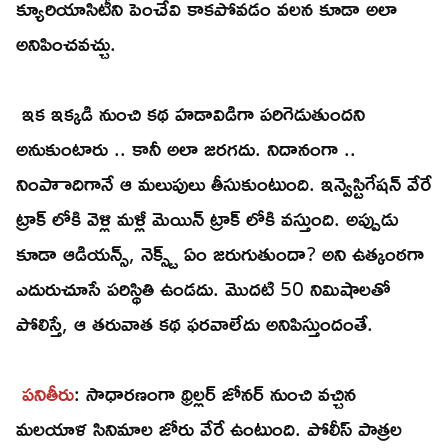
క్యూరియాసిటీని పెంచేవి కాకపోవడం వలన కూడా అలా
అనిపించవచ్చు.
ఇక ఇక్కడి నుంచి కథ హడావిడిగా పరిగెడుతుందని
అనుకుంటారు .. కానీ అలా జరగదు. నిదానంగా ..
నింపాాదిగానే ఆ మలుపులు తీసుకుంటుంది. ఇన్వెస్టిగేషన్ వేరే
ట్రాక్ లోకి వెళ్లి మళ్లీ మెయిన్ ట్రాక్ లోకి వస్తుంది. అప్పుడు
కూడా ఆడియన్స్, నెక్స్ట్ ఏం జరుగుతుందా? అని ఉత్కంఠగా
ఎదురుచూసే పరిస్థితి ఉండదు. మొదటి 50 నిమిషాలతో
పోలిస్తే, ఆ తరువాత కథ ఫరవాలేదు అనిపిస్తుందంతే.
పనితీరు
: సాధారణంగా థ్రిల్లర్ జోనర్ నుంచి వచ్చిన
మలయాళ సినిమాల జోరు వేరే ఉంటుంది. పోలీస్ పాత్రల