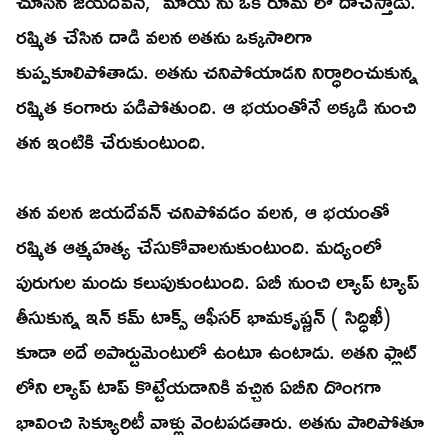
చూసిన జయదేవన్, 'మాయ'ను ఒక రూమ్ లో దాచేస్తాడు.
రష్మిత చేసిన దాడి వలన అతను ఒక్కసారిగా
కుప్పకూలిపోతాడు. అతను చనిపోయాడని నిర్ధారించుకున్న
రష్మిత కంగారు పడిపోతుంది. ఆ భయంతోనే అక్కడి నుంచి
తన ఇంటికి చేరుకుంటుంది.
తన వలన జయదేవన్ చనిపోవడం వలన, ఆ భయంతో
రష్మిత ఆత్మహత్య చేసుకోవాలనుకుంటుంది. మద్యంలో
పురుగుల మందు కలుపుకుంటుంది. ఏబీ నుంచి ల్యాప్ ట్యాప్
తీసుకున్న ఇన్ కమ్ టాక్స్ ఆఫీసర్ భామకృష్ణన్ ( సిద్ధిఖీ)
కూడా అదే అపార్టుమెంటులో ఉంటూ ఉంటాడు. అతని ఫ్లాట్
లోని ల్యాప్ టాప్ కొట్టేయడానికి వచ్చిన ఏబీని దొంగగా
భావించి సెక్యూరిటీ వాళ్లు వెంటపడతారు. అతను పారిపోతూ