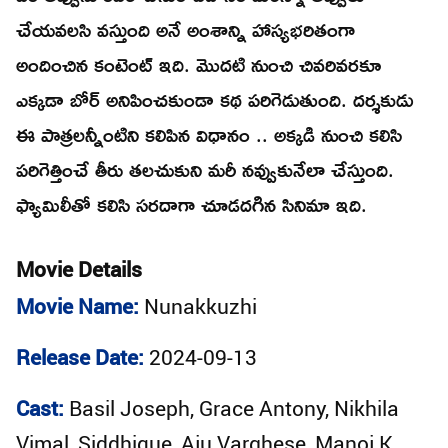
చేయవలసి వస్తుంది అనే అంశాన్ని హాస్యభరితంగా
అందించిన కంటెంట్ ఇది. మొదటి నుంచి చివరివరకూ
ఎక్కడా బోర్ అనిపించకుండా కథ పరిగెడుతుంది. దర్శకుడు
ఈ పాత్రలన్నీంటిని కలిపిన విధానం .. అక్కడి నుంచి కలిసి
పరిగెత్తించే తీరు తలచుకుని మరీ నవ్వుకునేలా చేస్తుంది.
ఫ్యామిలీతో కలిసి సరదాగా చూడదగిన సినిమా ఇది.
Movie Details
Movie Name:
Nunakkuzhi
Release Date:
2024-09-13
Cast:
Basil Joseph, Grace Antony, Nikhila
Vimal, Siddhique, Aju Varghese, Manoj K