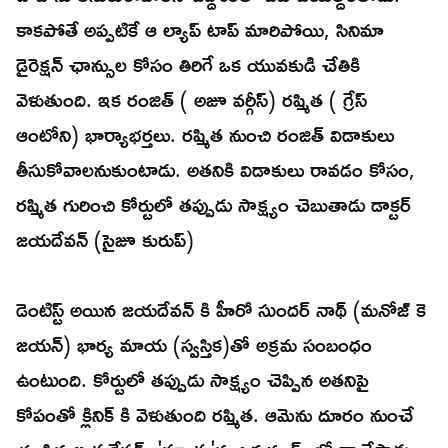
కాకపోతే అప్పటికే ఆ ల్యాప్ టాప్ మారిపోయి, సినిమా
డైరెక్షన్ ఛాన్సుల కోసం తిరిగే ఒక యువకుడి చేతికి
వెళుతుంది. ఇక రంజిత్ ( అజూ వర్గీస్) రష్మిత ( గ్రేస్
ఆంటోని) భార్యాభర్తలు. రష్మిత నుంచి రంజిత్ విడాకులు
తీసుకోవాలనుకుంటాడు. అతనికి విడాకులు రావడం కోసం,
రష్మిత గురించి కోర్టులో తప్పుడు సాక్ష్యం చెబుతాడు డాక్టర్
జయదేవన్ (సైజూ కురుప్)
డెంటిస్ట్ అయిన జయదేవన్ కి హీరో సుందర్ నాథ్ (మనోజ్ కె
జయన్) భార్య మాయ (స్వస్తిక)తో అక్రమ సంబంధం
ఉంటుంది. కోర్టులో తప్పుడు సాక్ష్యం చెప్పిన అతనిపై
కోపంతో క్లినిక్ కి వెళుతుంది రష్మిత. ఆమెను దూరం నుంచే