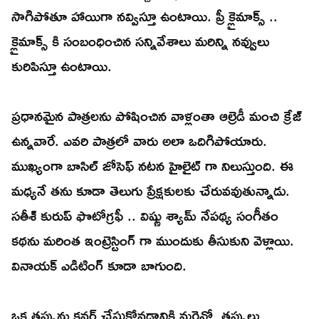
సాగిపోతూ హాయిగా నవ్విస్తూ ఉంటాయి. ప్రీ క్లైమాక్స్ ..
క్లైమాక్స్ కి సంబంధించిన సన్నివేశాలు మరిన్ని నవ్వులు
కురిపిస్తూ ఉంటాయి.
ప్రధానమైన పాత్రలను పోషించిన వాళ్లంతా ఆల్రెడీ మంచి క్రేజ్
ఉన్నవారే. ఎవరి పాత్రలో వారు అలా ఒదిగిపోయారు.
ముఖ్యంగా బాసిల్ జోసెఫ్ నటన హైలైట్ గా నిలుస్తుంది. ఈ
మధ్యనే తను కూడా తెలుగు ప్రేక్షకులకు చేరువవుతున్నాడు.
సతీశ్ కురుప్ ఫొటోగ్రఫీ .. విష్ణు శ్యామ్ నేపథ్య సంగీతం
కథను మరింత ఇంట్రెస్టింగ్ గా ముందుకు తీసుకుని వెళ్లాయి.
వినాయక్ ఎడిటింగ్ కూడా బాగుంది.
ఒక తప్పును కవర్ చేసుకోవడానికి మరెన్నో తప్పులు