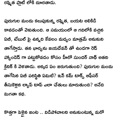
రష్మిత ఫ్లాట్ లోకి దూరతాడు.
పురుగుల మందు కలుపుకున్న రష్మిత, బయట అలికిడి
కావడంతో వెళుతుంది. ఆ సమయంలో ఆ గదిలోకి వచ్చిన
ఏబీ, టేబుల్ పై ఉన్నది కేవలం మద్యం మాత్రమే అనుకుని
తాగేస్తాడు. తన భార్యను జయదేవన్ తో ఉండగా రెడ్
హ్యాండెడ్ గా పట్టుకోవడం కోసం హీరో సుందర్ నాథ్ అతని
క్లినిక్ కి వెళతాడు. అక్కడ ఏం జరుగుతుంది? పురుగుల మందు
తాగేసిన ఏబీ పరిస్థితి ఏమిటి? ఇన్ కమ్ టాక్స్ ఆఫీసర్
తీసుకెళ్లిన ల్యాప్ టాప్ ఎలా చేతులు మారుతుంది? అనేది
మిగతా కథ.
కొత్తగా పెళ్లైన జంట .. విడిపోవాలని అనుకుంటున్న మరో