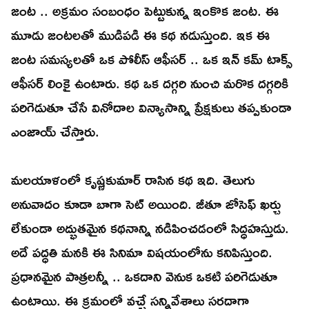
జంట .. అక్రమం సంబంధం పెట్టుకున్న ఇంకొక జంట. ఈ
మూడు జంటలతో ముడిపడి ఈ కథ నడుస్తుంది. ఇక ఈ
జంట సమస్యలతో ఒక పోలీస్ ఆఫీసర్ .. ఒక ఇన్ కమ్ టాక్స్
ఆఫీసర్ లింకై ఉంటారు. కథ ఒక దగ్గరి నుంచి మరొక దగ్గరికి
పరిగెడుతూ చేసే వినోదాల విన్యాసాన్ని ప్రేక్షకులు తప్పకుండా
ఎంజాయ్ చేస్తారు.
మలయాళంలో కృష్ణకుమార్ రాసిన కథ ఇది. తెలుగు
అనువాదం కూడా బాగా సెట్ అయింది. జీతూ జోసెఫ్ ఖర్చు
లేకుండా అద్భుతమైన కథనాన్ని నడిపించడంలో సిద్ధహస్తుడు.
అదే పద్ధతి మనకి ఈ సినిమా విషయంలోను కనిపిస్తుంది.
ప్రధానమైన పాత్రలన్నీ .. ఒకదాని వెనుక ఒకటి పరిగెడుతూ
ఉంటాయి. ఈ క్రమంలో వచ్చే సన్నివేశాలు సరదాగా