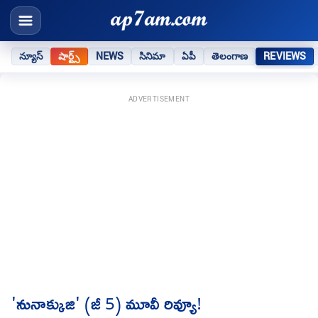
న్యూస్
షార్ట్స్
NEWS
సినిమా
ఏపీ
తెలంగాణ
REVIEWS
ADVERTISEMENT
'నునాక్కుజి' (జీ 5) మూవీ రివ్యూ!