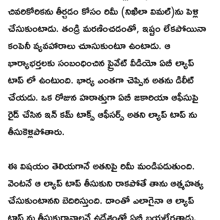
చివరికోరికను తీర్చడం కోసం రిమీ (నిఖిలా విమల్)ను పెళ్లి
చేసుకుంటాడు. తండ్రి మరణించడంతో, ఇష్టం లేకపోయినా
కంపెనీ వ్యవహారాలు చూసుకుంటూ ఉంటాడు. ఆ
భార్యాభర్తలకు సంబంధించిన ప్రైవేట్ వీడియో ఏబీ ల్యాప్
టాప్ లో ఉంటుంది. భార్య ఎంతగా చెప్పిన అతను డిలీట్
చేయడు. ఒక రోజున హఠాత్తుగా ఏబీ జకారియా ఆఫీసుపై
రైడ్ చేసిన ఇన్ కమ్ టాక్స్ ఆఫీసర్స్ అతని ల్యాప్ టాప్ ను
తీసుకెళ్లిపోతారు.
ఈ విషయం తెలియగానే అతనిపై రిమీ మండిపడుతుంది.
వెంటనే ఆ ల్యాప్ టాప్ తీసుకుని రాకపోతే తాను ఆత్మహత్య
చేసుకుంటానని బెదిరిస్తుంది. దాంతో ఎలాగైనా ఆ ల్యాప్
టాప్ ను తీసుకురావాలనే ఉద్దేశంతో ఏబీ బయల్దేరతాడు.