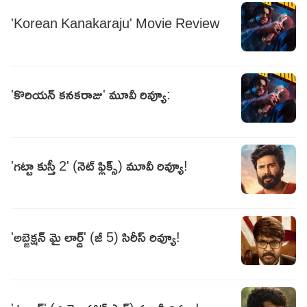
'Korean Kanakaraju' Movie Review
'కొరియన్‌ కనకరాజు' మూవీ రివ్యూ:
'గట్టా కుస్తీ 2' (నెట్ ఫ్లిక్స్) మూవీ రివ్యూ!
'అబ్జెక్షన్ మై లార్డ్' (జీ 5) సిరీస్ రివ్యూ!