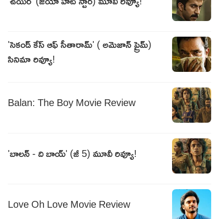
'ఉయిర్' (జియో హాట్ స్టార్) మూవీ రివ్యూ!
'సెకండ్ కేస్ ఆఫ్ సీతారామ్' ( అమెజాన్ ప్రైమ్)
సినిమా రివ్యూ!
Balan: The Boy Movie Review
'బాలన్ - ది బాయ్' (జీ 5) మూవీ రివ్యూ!
Love Oh Love Movie Review