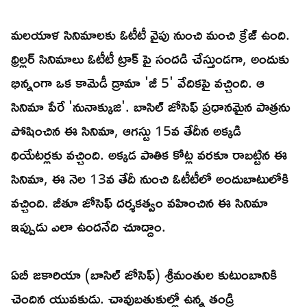
మలయాళ సినిమాలకు ఓటీటీ వైపు నుంచి మంచి క్రేజ్ ఉంది.
థ్రిల్లర్ సినిమాలు ఓటీటీ ట్రాక్ పై సందడి చేస్తుండగా, అందుకు
భిన్నంగా ఒక కామెడీ డ్రామా 'జీ 5' వేదికపై వచ్చింది. ఆ
సినిమా పేరే 'నునాక్కుజి'. బాసిల్ జోసెఫ్ ప్రధానమైన పాత్రను
పోషించిన ఈ సినిమా, ఆగస్టు 15వ తేదీన అక్కడి
థియేటర్లకు వచ్చింది. అక్కడ పాతిక కోట్ల వరకూ రాబట్టిన ఈ
సినిమా, ఈ నెల 13వ తేదీ నుంచి ఓటీటీలో అందుబాటులోకి
వచ్చింది. జీతూ జోసెఫ్ దర్శకత్వం వహించిన ఈ సినిమా
ఇప్పుడు ఎలా ఉందనేది చూద్దాం.
ఏబీ జకారియా (బాసిల్ జోసెఫ్) శ్రీమంతుల కుటుంబానికి
చెందిన యువకుడు. చావుబతుకుల్లో ఉన్న తండ్రి