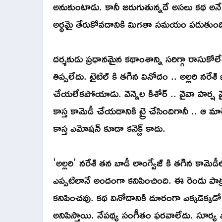
అనుకుంటాడు. కానీ జరుగుతున్నదే అసలు కథ అ
అర్థమై తేరుకోవడానికి మిగతా సమయం పడుతుంద
దర్శకుడు ప్రధానమైన కథాంశాన్ని సరిగ్గా రాసుకోలే
తిప్పలేదు. టైటిల్ కి తగిన వినోదం .. అల్లరి నరేశ్
చేయలేకపోయాడు. వెన్నెల కిశోర్ .. వైవా హర్ష 
కాస్త కామెడీ చేయడానికి ట్రై చేసిందిగానీ .. ఆ
కాస్త ఎమోషన్ కూడా కనెక్ట్ కాదు.
'అల్లరి' నరేశ్ తన బాడీ లాంగ్వేజ్ కి తగిన కామెడ
ఎప్పటిలానే అందంగా కనిపించింది. ఈ రెండు పాత్
కనిపించవు. కథ వినోదానికి దూరంగా ఎక్కడెక్కడ
అనిపిస్తాయి. నేపథ్య సంగీతం ఫరవాలేదు. సూర్య ఫొ