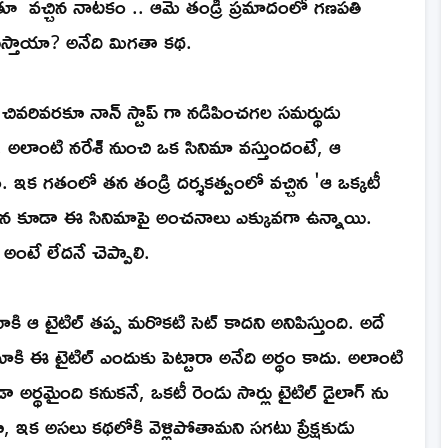
డుతూ వచ్చిన నాటకం .. ఆమె తండ్రి ప్రమాదంలో గణపతి
యిస్తాయా? అనేది మిగతా కథ.
ి చివరివరకూ నాన్ స్టాప్ గా నడిపించగల సమర్థుడు
లాంటి నరేశ్ నుంచి ఒక సినిమా వస్తుందంటే, ఆ
క గతంలో తన తండ్రి దర్శకత్వంలో వచ్చిన 'ఆ ఒక్కటీ
ువలన కూడా ఈ సినిమాపై అంచనాలు ఎక్కువగా ఉన్నాయి.
అంటే లేదనే చెప్పాలి.
ాకి ఆ టైటిల్ తప్ప మరొకటి సెట్ కాదని అనిపిస్తుంది. అదే
కి ఈ టైటిల్ ఎందుకు పెట్టారా అనేది అర్థం కాదు. అలాంటి
మైంది కనుకనే, ఒకటీ రెండు సార్లు టైటిల్ డైలాగ్ ను
ఇక అసలు కథలోకి వెళ్లిపోతామని సగటు ప్రేక్షకుడు