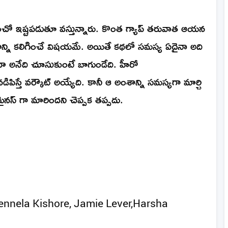
 నుంచో ఇష్టపడుతూ వస్తున్నారు. కొంత గ్యాప్ తరువాత ఆయన
న్ని కలిగించే విషయమే. అయితే కథలో సమస్య ఏదైనా అది
ేదా అనేది చూసుకుంటే బాగుండేది. హీరో
పిస్తే వర్కౌట్ అయ్యేది. కానీ ఆ అంశాన్ని సమస్యగా మార్చి
మైనస్ గా మారిందని చెప్పక తప్పదు.
Vennela Kishore, Jamie Lever,Harsha