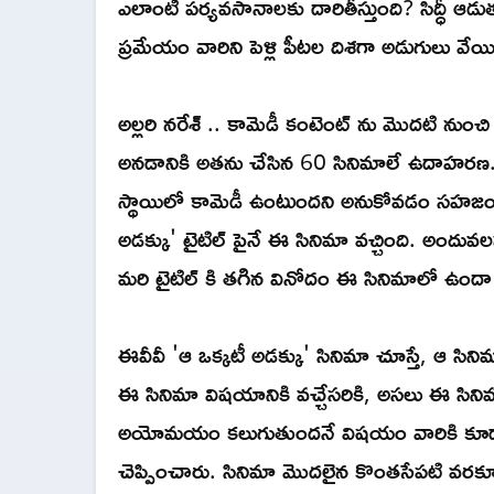
ఎలాంటి పర్యవసానాలకు దారితీస్తుంది? సిద్ధీ ఆ
ప్రమేయం వారిని పెళ్లి పీటల దిశగా అడుగులు వే
అల్లరి నరేశ్ .. కామెడీ కంటెంట్ ను మొదటి నుంచ
అనడానికి అతను చేసిన 60 సినిమాలే ఉదాహరణ. అ
స్థాయిలో కామెడీ ఉంటుందని అనుకోవడం సహజం. ఇ
అడక్కు' టైటిల్ పైనే ఈ సినిమా వచ్చింది. అంద
మరి టైటిల్ కి తగిన వినోదం ఈ సినిమాలో ఉందా 
ఈవీవీ 'ఆ ఒక్కటీ అడక్కు' సినిమా చూస్తే, ఆ సినిమ
ఈ సినిమా విషయానికి వచ్చేసరికి, అసలు ఈ సినిమా
అయోమయం కలుగుతుందనే విషయం వారికి కూడా అర్థ
చెప్పించారు. సినిమా మొదలైన కొంతసేపటి వరకూ, 