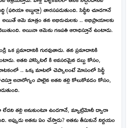
ద్ధి (ఫరియా అబ్దుల్లా) తారసపడుతుంది. సిద్ధీని చూడగానే
ాడు. అయితే ఆమె మాత్రం తన అభిరుచులకు .. అభిప్రాయాలకు
గా చెబుతుంది. అయినా ఆమెను గణపతి ఆరాధిస్తూనే ఉంటాడు.
్రి ఒక ప్రమాదానికి గురవుతాడు. తన ప్రమాదానికి
టాడు. అతని హాస్పిటల్ కి అవసరమైన డబ్బు కోసం,
 నాటకంలో .. ఒక్క మాటలో చెప్పాలంటే మోసంలో సిద్ధీ
ోచిస్తూ అనారోగ్యం పాలైన అతని తల్లి కోలుకోవడం కోసం,
ం ఆడుతుంది.
గా లేదని తల్లి అనుకుంటూ ఉండగానే, మ్యాట్రిమోనీ ద్వారా
్తుంది. అప్పుడు అతను ఏం చేస్తాడు? అతను తీసుకునే నిర్ణయం