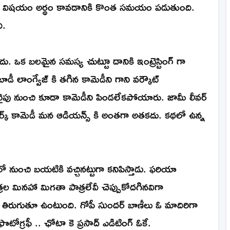
నే విషయం అర్థం కావడానికి కొంత సమయం పడుతుంది.
ి.
దు. ఒక బలమైన సమస్య చుట్టూ దానికి ఇంట్రెస్టింగ్ గా
 బాడీ లాంగ్వేజ్ కి తగిన కామెడీని గాని వర్కౌట్
వైపు నుంచి కూడా కామెడీని పిండలేకపోయారు. జామీ లీవర్
 మార్క్ కామెడీ మన ఆడియన్స్ కి అంతగా అతకదు. కథలో ఉన్న
ీలో నుంచి బయటికి వచ్చినట్టుగా కనిపిస్తాడు. ఫరియా
రల మినహా మిగతా పాత్రలేవీ చెప్పుకోదగినవిగా
ో తిరుగుతూ ఉంటుంది. గోపీ సుందర్ బాణీలు ఓ మాదిరిగా
టోగ్రఫీ .. ఛోటా కె ప్రసాద్ ఎడిటింగ్ ఓకే.