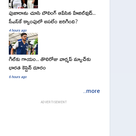
పుజారాను చూసి బౌలింగ్ ఆపేసిన హేజిల్‌వుడ్..
సీఎస్‌కే క్యాంపులో అసలేం జరిగింది?
4 hours ago
గిల్‌కు గాయం.. తొలిరోజు వార్మప్‌ మ్యాచ్‌కు
భారత కెప్టెన్‌ దూరం
6 hours ago
..more
ADVERTISEMENT