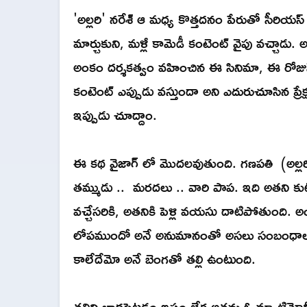
'అల్లరి' నరేశ్ ఆ మధ్య కొత్తదనం పేరుతో సీరియ
మార్చుకుని, మళ్లీ కామెడీ కంటెంట్ వైపు వచ్చాడు
అంకం దర్శకత్వం వహించిన ఈ సినిమా, ఈ రోజునే థియ
కంటెంట్ ఎప్పుడు వస్తుందా అని ఎదురుచూసిన ప్రే
ఇప్పుడు చూద్దాం.
ఈ కథ వైజాగ్ లో మొదలవుతుంది. గణపతి (అల్లరి నర
తమ్ముడు .. మరదలు .. వారి పాప. ఇది అతని కుటుం
వచ్చేసరికి, అతనికి పెళ్లి వయసు దాటిపోతుంది. అంద
లోపముందో అనే అనుమానంతో అసలు సంబంధాలు రా
కాలేదేమో అనే బెంగతో తల్లి ఉంటుంది.
తల్లిని బాధపెట్టడం ఇష్టం లేక అతను ఓ మ్యాట్రిమోనీ