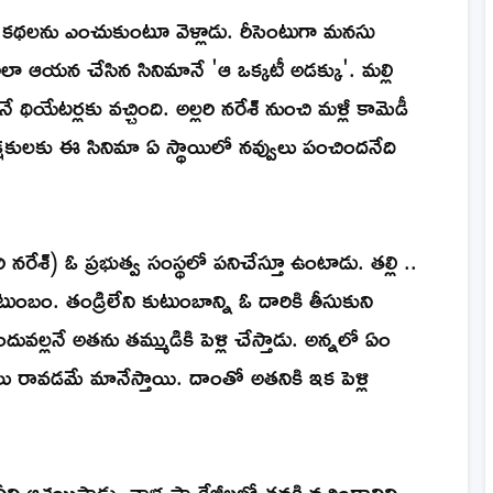
స్ కథలను ఎంచుకుంటూ వెళ్లాడు. రీసెంటుగా మనసు
. అలా ఆయన చేసిన సినిమానే 'ఆ ఒక్కటీ అడక్కు'. మల్లి
ేటర్లకు వచ్చింది. అల్లరి నరేశ్ నుంచి మళ్లీ కామెడీ
క్షకులకు ఈ సినిమా ఏ స్థాయిలో నవ్వులు పంచిందనేది
ేశ్) ఓ ప్రభుత్వ సంస్థలో పనిచేస్తూ ఉంటాడు. తల్లి ..
బం. తండ్రిలేని కుటుంబాన్ని ఓ దారికి తీసుకుని
ువల్లనే అతను తమ్ముడికి పెళ్లి చేస్తాడు. అన్నలో ఏం
వడమే మానేస్తాయి. దాంతో అతనికి ఇక పెళ్లి
ని ఆశ్రయిస్తాడు. వాళ్ల ప్యాకేజీలలో తనకి నచ్చిందానిని