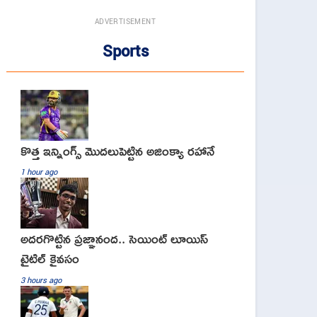
ADVERTISEMENT
Sports
కొత్త ఇన్నింగ్స్ మొదలుపెట్టిన అజింక్యా రహానే
1 hour ago
అదరగొట్టిన ప్రజ్ఞానంద.. సెయింట్‌ లూయిస్
టైటిల్‌ కైవసం
3 hours ago