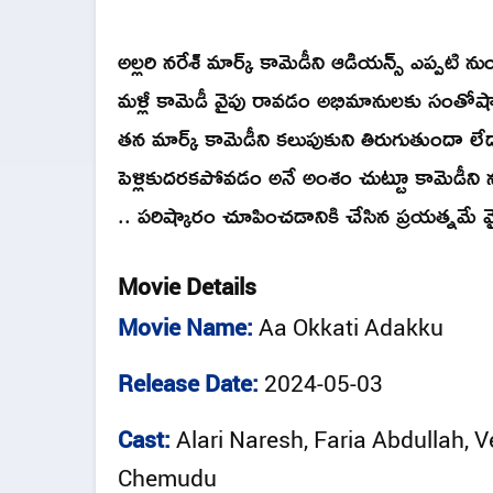
అల్లరి నరేశ్ మార్క్ కామెడీని ఆడియన్స్ ఎప్పటి
మళ్లీ కామెడీ వైపు రావడం అభిమానులకు సంతోషా
తన మార్క్ కామెడీని కలుపుకుని తిరుగుతుందా ల
పెళ్లికుదరకపోవడం అనే అంశం చుట్టూ కామెడీని నడి
.. పరిష్కారం చూపించడానికి చేసిన ప్రయత్నమే 
Movie Details
Movie Name:
Aa Okkati Adakku
Release Date:
2024-05-03
Cast:
Alari Naresh, Faria Abdullah, 
Chemudu