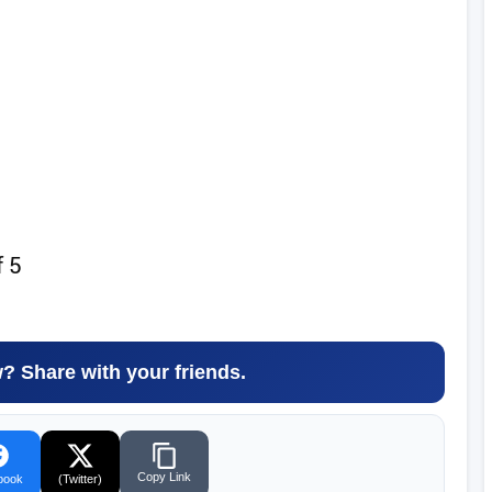
f
5
w? Share with your friends.
Copy Link
book
(Twitter)