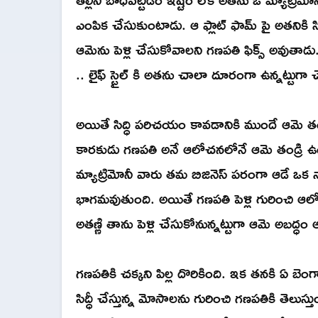
ఎంపిక చేసుకుంటాడు. ఆ ఫ్లాట్ ఫామ్ పై అతనికి సి
ఆమెను పెళ్లి చేసుకోవాలని గణపతి ఫిక్స్ అవుత
.. లైఫ్ స్టైల్ కి అతను చాలా దూరంగా ఉన్నట్టు
అయితే సిద్ధి పరిచయం కావడానికి ముందే ఆమె తండ
కారకుడు గణపతి అనే ఆలోచనలోనే ఆమె తండ్రి ఉం
మ్యాట్రిమోనీ వారు తమ బిజినెస్ పరంగా ఆడే ఒక
భాగమవుతుంది. అయితే గణపతి పెళ్లి గురించి ఆల
అతణ్ణి తాను పెళ్లి చేసుకోనున్నట్టుగా ఆమె అబద్ధ
గణపతికి చక్కని పిల్ల దొరికింది. ఇక తనకి ఏ బెం
సిద్ధీ చేస్తున్న మోసాలను గురించి గణపతికి తెలుస