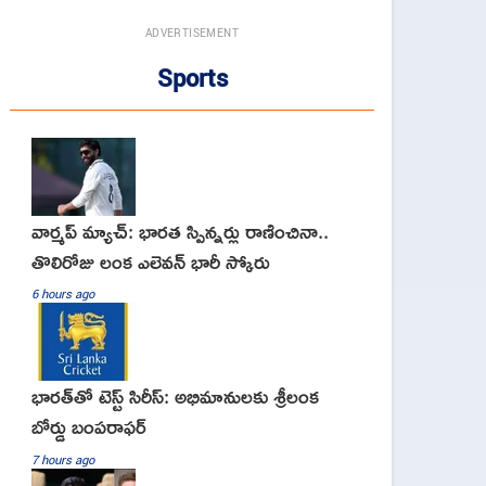
ADVERTISEMENT
Sports
వార్మప్ మ్యాచ్: భారత స్పిన్నర్లు రాణించినా..
తొలిరోజు లంక ఎలెవన్ భారీ స్కోరు
6 hours ago
భారత్‌తో టెస్ట్ సిరీస్: అభిమానులకు శ్రీలంక
బోర్డు బంపరాఫర్
7 hours ago