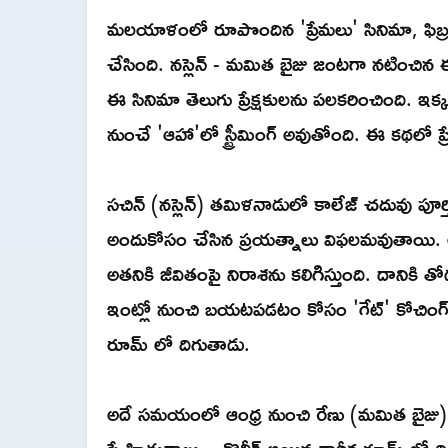
మలయాళంలో రూపొందిన 'ప్రేమలు' సినిమా, ఫిబ్ర
చేసింది. నస్లెన్ - మమిత బైజు జంటగా నటించిన ఈ
ఈ సినిమా తెలుగు ప్రేక్షకులను పలకరించింది. 
నుంచే 'ఆహా'లో స్ట్రీమింగ్ అవుతోంది. ఈ కథలో ప్ర
సచిన్ (నస్లెన్) తమిళనాడులో కాలేజ్ చదువు పూర్
అందుకోసం చేసిన ప్రయత్నాలు విఫలమవుతాయి. 
అతనికి జీవితంపై నిరాశను కలిగిస్తుంది. దానికి
ఇంట్లో నుంచి బయటపడటం కోసం 'గేట్' కోచింగ్ పే
రూమ్ లో దిగుతాడు.
అదే సమయంలో ఆంధ్ర నుంచి రేణు (మమిత బైజు) సా
స్నేహితురాలు .. కొలీక్ అయిన కార్తీక రూమ్ లో ది