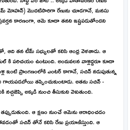
ి (శ్యామ్ మోహన్) మొదటిసారిగా రేణును చూడగానే, మనసు
 ప్రవర్తన కారణంగా, ఆమె కూడా తనని ఇష్టపడుతోందని
, ఆది తన టీమ్ సభ్యులతో కలిసి ఆంధ్ర వెళతాడు. ఆ
 అమల్ కి పరిచయం ఉంటుంది. అందువలన వాళ్లిద్దరూ కూడా
పెళ్లి ఇంటి ప్రాంగణంలోకి ఎంటర్ కాగానే, సచిన్ నడుపుతున్న
ది గాయపడబోయి తప్పించుకుంటాడు. అతను సచిన్ -
ి నచ్చజెప్పి అక్కడి నుంచి తీసుకుని వెళుతుంది.
 తప్పుడుతుంది. ఆ క్షణం నుంచే ఆమెను ఆరాధించడం
ంతో సచిన్ తోనే కలిసి రేణు ప్రయాణిస్తుంది. ఆ