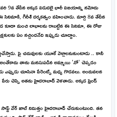
వరి 9వ తేదీన అక్కడ విడుదలై భారీ విజయాన్ని నమోదు
 సినిమాకి, గిరీశ్ దర్శకత్వం వహించాడు. మార్చి 8వ తేదీన
ఇక్కడ కూడా మంచి లాభాలను రాబట్టిన ఈ సినిమా, ఈ రోజు
ేక్షకులకు ఏం నచ్చిందనేది ఇప్పుడు చూద్దాం.
తిచేస్తాడు. పై చదువులకు యూకే వెళ్లాలనుకుంటాడు .. కానీ
అంతేకాదు తాను మనసుపడిన అమ్మాయి 'నో' చెప్పడం
 తోడు ఎప్పుడు చూసినా పేరెంట్స్ మధ్య గొడవలు. అందువలన
రు చెప్పి అతను హైదరాబాద్ వెళతాడు. అక్కడ ఫ్రెండ్
ఫ్ట్ వేర్ జాబ్ నిమిత్తం హైదరాబాద్ చేరుకుంటుంది. తన
గుతుంది. సాఫ్ట్ వేర్ జాబ్ .. అక్కడి వాతావరణం రేణుకి