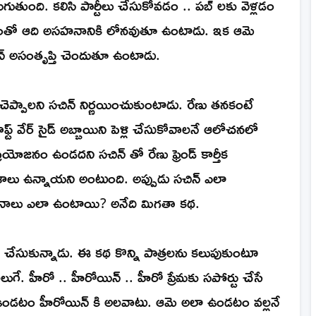
తుంది. కలిసి పార్టీలు చేసుకోవడం .. పబ్ లకు వెళ్లడం
ద్దేశంతో ఆది అసహనానికి లోనవుతూ ఉంటాడు. ఇక ఆమె
్ అసంతృప్తి చెందుతూ ఉంటాడు.
ెప్పాలని సచిన్ నిర్ణయించుకుంటాడు. రేణు తనకంటే
ాఫ్ట్ వేర్ సైడ్ అబ్బాయిని పెళ్లి చేసుకోవాలనే ఆలోచనలో
ోజనం ఉండదని సచిన్ తో రేణు ఫ్రెండ్ కార్తీక
లు ఉన్నాయని అంటుంది. అప్పుడు సచిన్ ఎలా
వసానాలు ఎలా ఉంటాయి? అనేది మిగతా కథ.
డీ చేసుకున్నాడు. ఈ కథ కొన్ని పాత్రలను కలుపుకుంటూ
ుగే. హీరో .. హీరోయిన్ .. హీరో ప్రేమకు సపోర్టు చేసే
డ్లీగా ఉండటం హీరోయిన్ కి అలవాటు. ఆమె అలా ఉండటం వల్లనే