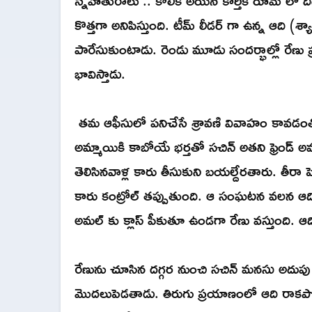
కొత్తగా అనిపిస్తుంది. టీమ్ లీడర్ గా ఉన్న ఆద
పారేసుకుంటాడు. రెండు మూడు సందర్భాల్లో రేణు
భావిస్తాడు.
తమ ఆఫీసులో పనిచేసే శ్రావణి వివాహం కావడంతో
అమ్మాయికి కాబోయే భర్తతో సచిన్ అతని ఫ్రెండ్
తెలిసినవాళ్ల కారు తీసుకుని బయల్దేరతారు. తీరా 
కారు కంట్రోల్ తప్పుతుంది. ఆ సంఘటన వలన ఆ
అమల్ కు క్లాస్ పీకుతూ ఉండగా రేణు వస్తుంది. ఆదిక
రేణును చూసిన దగ్గర నుంచి సచిన్ మనసు అదుపు
మొదలుపెడతాడు. తిరుగు ప్రయాణంలో ఆది రాకపోవడ