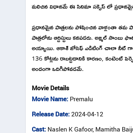
మలిచిన విధానమే ఈ సినిమా సక్సెస్ లో ప్రధానమై
ప్రధానమైన పాత్రలను పోషించిన వాళ్లంతా తమ పాత
పాత్రలోను ఆర్టిస్టులు కనపడరు. అజ్మల్ సాంబు ఫొ
అయ్యాయి. ఆకాశ్ జోసెఫ్ ఎడిటింగ్ చాలా నీట్ గా అ
136 కోట్లను రాబట్టడానికి కారణం, కంటెంట్ పె
అందంగా ఒదిగిపోవడమే.
Movie Details
Movie Name:
Premalu
Release Date:
2024-04-12
Cast:
Naslen K Gafoor, Mamitha Bai