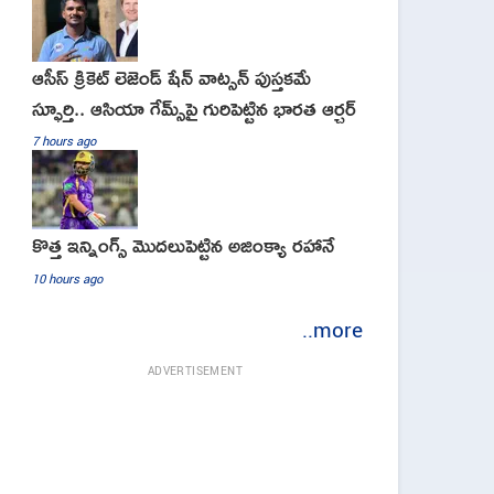
ఆసీస్ క్రికెట్ లెజెండ్ షేన్ వాట్సన్ పుస్తకమే
స్ఫూర్తి.. ఆసియా గేమ్స్‌పై గురిపెట్టిన భారత ఆర్చర్
7 hours ago
కొత్త ఇన్నింగ్స్ మొదలుపెట్టిన అజింక్యా రహానే
10 hours ago
..more
ADVERTISEMENT