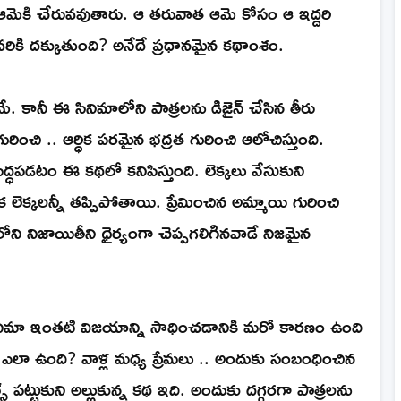
ో ఆమెకి చేరువవుతారు. ఆ తరువాత ఆమె కోసం ఆ ఇద్దరి
ికి దక్కుతుంది? అనేదే ప్రధానమైన కథాంశం.
. కానీ ఈ సినిమాలోని పాత్రలను డిజైన్ చేసిన తీరు
ురించి .. ఆర్ధిక పరమైన భద్రత గురించి ఆలోచిస్తుంది.
్ధపడటం ఈ కథలో కనిపిస్తుంది. లెక్కలు వేసుకుని
క లెక్కలన్నీ తప్పిపోతాయి. ప్రేమించిన అమ్మాయి గురించి
ి నిజాయితీని ధైర్యంగా చెప్పగలిగినవాడే నిజమైన
నిమా ఇంతటి విజయాన్ని సాధించడానికి మరో కారణం ఉంది
ం ఎలా ఉంది? వాళ్ల మధ్య ప్రేమలు .. అందుకు సంబంధించిన
పట్టుకుని అల్లుకున్న కథ ఇది. అందుకు దగ్గరగా పాత్రలను