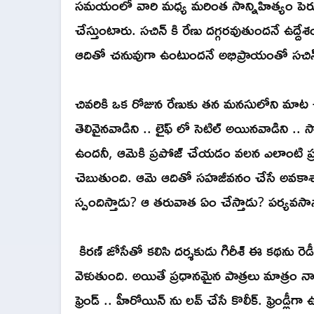
సమయంలో వారి మధ్య మరింత సాన్నిహిత్యం పెరుగు
చేస్తుంటారు. సచిన్ కి రేణు దగ్గరవుతుందనే ఉ
ఆదితో చనువుగా ఉంటుందనే అభిప్రాయంతో సచిన
చివరికి ఒక రోజున రేణుకు తన మనసులోని మాట చ
తెలివైనవాడిని .. లైఫ్ లో సెటిల్ అయినవాడిని .. స
ఉందనీ, ఆమెకి ప్రపోజ్ చేయడం వలన ఎలాంటి ప్రయ
చెబుతుంది. ఆమె ఆదితో సహజీవనం చేసే అవకాశా
స్పందిస్తాడు? ఆ తరువాత ఏం చేస్తాడు? పర్య
కిరణ్ జోసేతో కలిసి దర్శకుడు గిరీశ్ ఈ కథను రె
వెళుతుంది. అయితే ప్రధానమైన పాత్రలు మాత్రం నాల
ఫ్రెండ్ .. హీరోయిన్ ను లవ్ చేసే కొలీక్. ఫ్రెం