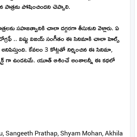
న పాత్రను పోషించిందని చెప్పాలి.
్రలను సహజత్వానికి చాలా దగ్గరగా తీసుకుని వెళ్లారు. ఏ
టోగ్రఫీ .. విష్ణు విజయ్ సంగీతం ఈ సినిమాకి చాలా హెల్ప్
నిపిస్తుంది. కేవలం 3 కోట్లతో నిర్మించిన ఈ సినిమా,
ర్ఫెక్ట్ గా ఉండటమే. యూత్ ఆశించే అంశాలన్నీ ఈ కథలో
ju, Sangeeth Prathap, Shyam Mohan, Akhila