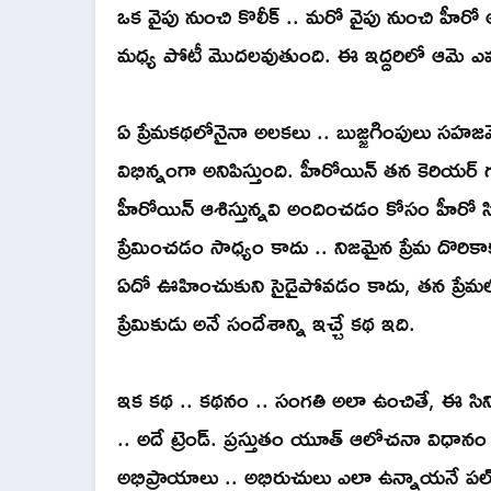
ఒక వైపు నుంచి కొలీక్ .. మరో వైపు నుంచి హీర
మధ్య పోటీ మొదలవుతుంది. ఈ ఇద్దరిలో ఆమె ఎవర
ఏ ప్రేమకథలోనైనా అలకలు .. బుజ్జగింపులు సహజమే
విభిన్నంగా అనిపిస్తుంది. హీరోయిన్ తన కెరియర్ గ
హీరోయిన్ ఆశిస్తున్నవి అందించడం కోసం హీరో సిద
ప్రేమించడం సాధ్యం కాదు .. నిజమైన ప్రేమ దొరికా
ఏదో ఊహించుకుని సైడైపోవడం కాదు, తన ప్రేమలోన
ప్రేమికుడు అనే సందేశాన్ని ఇచ్చే కథ ఇది.
ఇక కథ .. కథనం .. సంగతి అలా ఉంచితే, ఈ సి
.. అదే ట్రెండ్. ప్రస్తుతం యూత్ ఆలోచనా విధాన
అభిప్రాయాలు .. అభిరుచులు ఎలా ఉన్నాయనే పల్స్ 