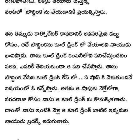
రగిలిపోతాడు. అక్కడ తయారు చేస్తున్న
వంటలో 'బొద్దింక'ను వేయడానికి ప్రయత్నిస్తాడు.
తన తమ్ముడు కార్పొరేటర్ కావడానికి అవసరమైన డబ్బు
కోసం, అదే బొద్దింకను కూల్ డ్రింక్ లో వేయాలని నాయుడు
భావిస్తాడు. తాను కూల్ డ్రింక్ కంపెనీలోని పనిచేస్తుండటం
వలన, ఎవరికీ తెలియకుండా ఆ పని చేసేస్తాడు. తాను
బొద్దింక వేసిన కూల్ డ్రింక్ కేస్ లో .. ఏ షాప్ కి వెళుతుందనే
విషయంలో ఓ కన్నేస్తాడు. అతను ఆ షాపుకు వెళ్లేలోగా,
వరదరాజు కోసం వాసు ఆ కూల్ డ్రింక్ ను కొనుక్కెళతాడు.
దాంతో వాసు ఇంటికి వెళ్లి ఆ కూల్ డ్రింక్ బాటిల్ ఇవ్వమని
నాయుడు బ్రదర్స్ అడుగుతారు.