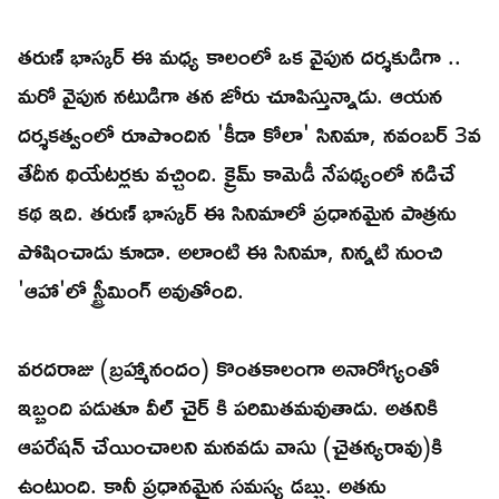
తరుణ్ భాస్కర్ ఈ మధ్య కాలంలో ఒక వైపున దర్శకుడిగా ..
మరో వైపున నటుడిగా తన జోరు చూపిస్తున్నాడు. ఆయన
దర్శకత్వంలో రూపొందిన 'కీడా కోలా' సినిమా, నవంబర్ 3వ
తేదీన థియేటర్లకు వచ్చింది. క్రైమ్ కామెడీ నేపథ్యంలో నడిచే
కథ ఇది. తరుణ్ భాస్కర్ ఈ సినిమాలో ప్రధానమైన పాత్రను
పోషించాడు కూడా. అలాంటి ఈ సినిమా, నిన్నటి నుంచి
'ఆహా'లో స్ట్రీమింగ్ అవుతోంది.
వరదరాజు (బ్రహ్మానందం) కొంతకాలంగా అనారోగ్యంతో
ఇబ్బంది పడుతూ వీల్ చైర్ కి పరిమితమవుతాడు. అతనికి
ఆపరేషన్ చేయించాలని మనవడు వాసు (చైతన్యరావు)కి
ఉంటుంది. కానీ ప్రధానమైన సమస్య డబ్బు. అతను