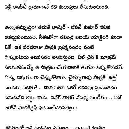
సిల్లీ కామేడీ డ్రామాగానే కథ మలుపులు తీసుకుంటుంది.
అన్నాతమ్ముళ్లుగా తరుణ్ భాస్కర్ - జీవన్ కుమార్ నటన
ఆకట్టుకుంటుంది. సీఈవోగా రవీంద్ర విజయ్ యాక్టింగ్ కూడా
ఓకే. ఇక వరదరాజు పాత్రకి బ్రహ్మానందం వంటి
గొప్పనటుడు అనవసరం అనిపిస్తుంది. వీల్ చైర్ కి మాత్రమే
పరిమితమయ్యే ఆ పాత్రను చేయడానికి ఆయన ఒప్పుకోవడమే
గొప్ప విషయంగా చెప్పుకోవాలి. చైతన్యరావు పాత్రకి 'నత్తి'
ఎందుకు పెట్టారో .. దాని వలన ఒరిగే అదనపు ప్రయోజనం
ఏమిటనేది అర్థం కాదు. వివేక్ సాగర్ నేపథ్య సంగీతం .. ఏజే
ఆరోన్ ఫొటోగ్రఫీ ఫరవాలేదనిపిస్తాయి.
జీవితంలో ఆశ ఉండటం సహజం .. అత్యాశ మాత్రం