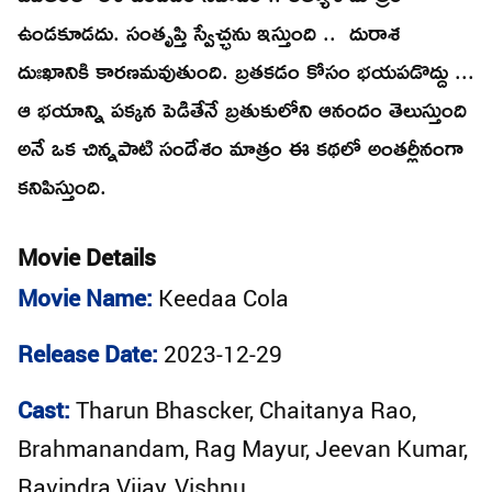
ఉండకూడదు. సంతృప్తి స్వేచ్ఛను ఇస్తుంది .. దురాశ
దుఃఖానికి కారణమవుతుంది. బ్రతకడం కోసం భయపడొద్దు ...
ఆ భయాన్ని పక్కన పెడితేనే బ్రతుకులోని ఆనందం తెలుస్తుంది
అనే ఒక చిన్నపాటి సందేశం మాత్రం ఈ కథలో అంతర్లీనంగా
కనిపిస్తుంది.
Movie Details
Movie Name:
Keedaa Cola
Release Date:
2023-12-29
Cast:
Tharun Bhascker, Chaitanya Rao,
Brahmanandam, Rag Mayur, Jeevan Kumar,
Ravindra Vijay, Vishnu