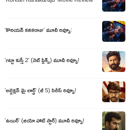
'కొరియన్‌ కనకరాజు' మూవీ రివ్యూ:
'గట్టా కుస్తీ 2' (నెట్ ఫ్లిక్స్) మూవీ రివ్యూ!
'అబ్జెక్షన్ మై లార్డ్' (జీ 5) సిరీస్ రివ్యూ!
'ఉయిర్' (జియో హాట్ స్టార్) మూవీ రివ్యూ!