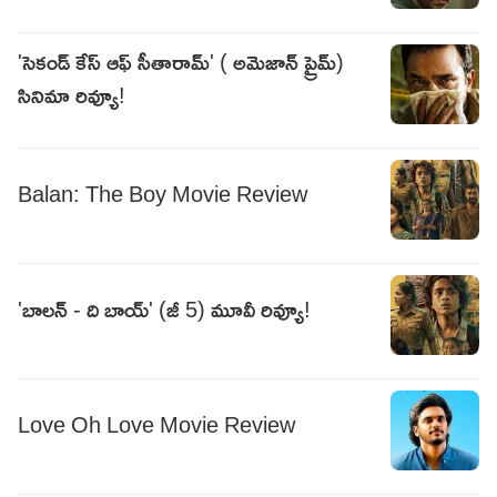
'సెకండ్ కేస్ ఆఫ్ సీతారామ్' ( అమెజాన్ ప్రైమ్)
సినిమా రివ్యూ!
Balan: The Boy Movie Review
'బాలన్ - ది బాయ్' (జీ 5) మూవీ రివ్యూ!
Love Oh Love Movie Review