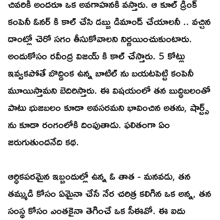
చివరికీ అందరూ ఒక అవగాహనకి వస్తారు. ఆ కూల్ డ్రింక్
కంపెనీ ఓనర్ కి కాల్ చేసి డబ్బు డిమాండ్ చేయాలనీ .. వచ్చిన
దాంట్లో చెరో సగం తీసుకోవాలని నిర్ణయించుకుంటారు.
అందుకోసం రవీంద్ర విజయ్ కి కాల్ చేస్తారు. 5 కోట్లు
ఇవ్వకపోతే బొద్దింక ఉన్న బాటిల్ ను బయటపెట్టి కంపెనీ
మూయిస్తామని బెదిరిస్తారు. ఈ విషయంలో తన బుద్ధిబలంతో
పాటు భుజబలం కూడా అవసరమని భావించిన అతను, షార్ట్స్
ను కూడా రంగంలోకి దింపుతాడు. ఫలితంగా ఏం
జరుగుతుందనేది కథ.
ఆర్ధికపరమైన ఇబ్బందుల్లో ఉన్న ఓ తాత - మనవడు, తన
తమ్ముడి కోసం ఏమైనా చేసే నేర చరిత్ర కలిగిన ఒక అన్న, తన
సంస్థ కోసం ఎంతకైనా తెగించే ఒక సీఈవో. ఈ ఐదు