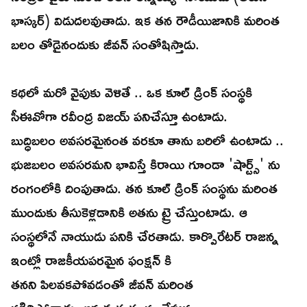
భాస్కర్) విడుదలవుతాడు. ఇక తన రౌడీయిజానికి మరింత
బలం తోడైనందుకు జీవన్ సంతోషిస్తాడు.
కథలో మరో వైపుకు వెళితే .. ఒక కూల్ డ్రింక్ సంస్థకి
సీఈవోగా రవీంద్ర విజయ్ పనిచేస్తూ ఉంటాడు.
బుద్ధిబలం అవసరమైనంత వరకూ తాను బరిలో ఉంటాడు ..
భుజబలం అవసరమని భావిస్తే కిరాయి గూండా 'షార్ట్స్' ను
రంగంలోకి దింపుతాడు. తన కూల్ డ్రింక్ సంస్థను మరింత
ముందుకు తీసుకెళ్లడానికి అతను ట్రై చేస్తుంటాడు. ఆ
సంస్థలోనే నాయుడు పనికి చేరతాడు. కార్పొరేటర్ రాజన్న
ఇంట్లో రాజకీయపరమైన ఫంక్షన్ కి
తనని పిలవకపోవడంతో జీవన్ మరింత