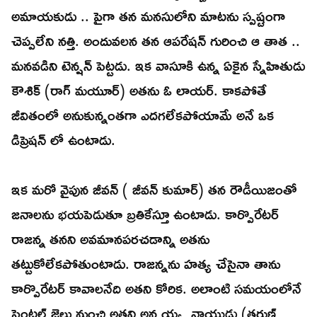
అమాయకుడు .. పైగా తన మనసులోని మాటను స్పష్టంగా
చెప్పలేని నత్తి. అందువలన తన ఆపరేషన్ గురించి ఆ తాత ..
మనవడిని టెన్షన్ పెట్టడు. ఇక వాసూకి ఉన్న ఏకైన స్నేహితుడు
కౌశిక్ (రాగ్ మయూర్) అతను ఓ లాయర్. కాకపోతే
జీవితంలో అనుకున్నంతగా ఎదగలేకపోయామే అనే ఒక
డిప్రెషన్ లో ఉంటాడు.
ఇక మరో వైపున జీవన్ ( జీవన్ కుమార్) తన రౌడీయిజంతో
జనాలను భయపెడుతూ బ్రతికేస్తూ ఉంటాడు. కార్పొరేటర్
రాజన్న తనని అవమానపరచడాన్ని అతను
తట్టుకోలేకపోతుంటాడు. రాజన్నను హత్య చేసైనా తాను
కార్పొరేటర్ కావాలనేది అతని కోరిక. అలాంటి సమయంలోనే
సెంట్రల్ జైలు నుంచి అతని అన్నయ్య నాయుడు (తరుణ్