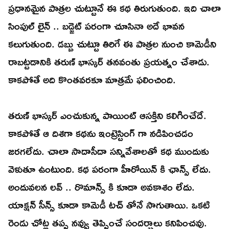
ప్రధానమైన పాత్రల చుట్టూనే ఈ కథ తిరుగుతుంది. ఇది చాలా
సింపుల్ లైన్ .. బడ్జెట్ పరంగా చూసినా అదే భావన
కలుగుతుంది. డబ్బు చుట్టూ తిరిగే ఈ పాత్రల నుంచి కామెడీని
రాబట్టడానికి తరుణ్ భాస్కర్ తనవంతు ప్రయత్నం చేశాడు.
కాకపోతే అది కొంతవరకూ మాత్రమే ఫలించింది.
తరుణ్ భాస్కర్ ఎంచుకున్న పాయింట్ ఆసక్తిని కలిగించేదే.
కాకపోతే ఆ దిశగా కథను ఇంట్రెస్టింగ్ గా నడిపించడం
జరగలేదు. చాలా సాదాసీదా సన్నివేశాలతో కథ ముందుకు
వెళుతూ ఉంటుంది. కథ పరంగా హీరోయిన్ కి ఛాన్స్ లేదు.
అందువలన లవ్ .. రొమాన్స్ కి కూడా అవకాశం లేదు.
యాక్షన్ సీన్స్ కూడా కామెడీ టచ్ తోనే సాగుతాయి. ఒకటి
రెండు చోట్ల తప్ప నవ్వు తెప్పించే సందర్భాలు కనిపించవు.