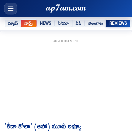
న్యూస్
షార్ట్స్
NEWS
సినిమా
ఏపీ
తెలంగాణ
REVIEWS
ADVERTISEMENT
'కీడా కోలా' (ఆహా) మూవీ రివ్యూ