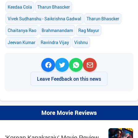
Keedaa Cola
Tharun Bhascker
Vivek Sudhanshu - Saikrishna Gadwal
Tharun Bhascker
Chaitanya Rao
Brahmanandam
Rag Mayur
Jeevan Kumar
Ravindra Vijay
Vishnu
Leave Feedback on this news
More Movie Reviews
'Korean Kanakaraju' Movie Review