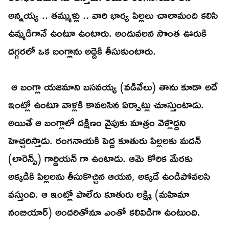
అన్నయ్య .. తమ్ముళ్లు .. వారి భార్య పిల్లలు చాలామంది కలిసి
ఉమ్మడిగానే ఉంటూ ఉంటారు. అందువలన సొంత ఊరుకి
దగ్గరలో ఒక బంగ్లాను అద్దెకి తీసుకుంటారు.
ఆ బంగ్లా యజమాని బసవయ్య (వడివేలు) తాను కూడా అదే
ఇంట్లో ఉంటూ వాళ్లకి కావలసిన ఏర్పాట్లు చూస్తుంటాడు.
అయితే ఆ బంగ్లాలో దక్షిణం వైపుకు మాత్రం వెళ్లొద్దని
హెచ్చరిస్తాడు. రంగనాయకి పెద్ద కూతురు పిల్లలకు మదన్
(లారెన్స్) గార్డియన్ గా ఉంటాడు. ఆమె కోరిక మేరకు
అక్కడికి పిల్లలను తీసుకొచ్చిన ఆయన, అక్కడే ఉండిపోవలసి
వస్తుంది. ఆ ఇంట్లో పాలేరు కూతురు లక్ష్మి (మహిమా
నంబియార్) అందరితోనూ ఎంతో కలివిడిగా ఉంటుంది.