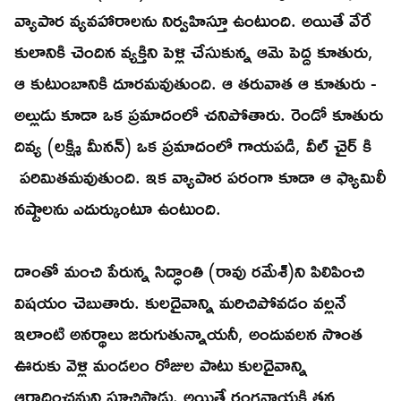
వ్యాపార వ్యవహారాలను నిర్వహిస్తూ ఉంటుంది. అయితే వేరే
కులానికి చెందిన వ్యక్తిని పెళ్లి చేసుకున్న ఆమె పెద్ద కూతురు,
ఆ కుటుంబానికి దూరమవుతుంది. ఆ తరువాత ఆ కూతురు -
అల్లుడు కూడా ఒక ప్రమాదంలో చనిపోతారు. రెండో కూతురు
దివ్య (లక్ష్మి మీనన్) ఒక ప్రమాదంలో గాయపడి, వీల్ చైర్ కి
పరిమితమవుతుంది. ఇక వ్యాపార పరంగా కూడా ఆ ఫ్యామిలీ
నష్టాలను ఎదుర్కుంటూ ఉంటుంది.
దాంతో మంచి పేరున్న సిద్ధాంతి (రావు రమేశ్)ని పిలిపించి
విషయం చెబుతారు. కులదైవాన్ని మరిచిపోవడం వల్లనే
ఇలాంటి అనర్థాలు జరుగుతున్నాయనీ, అందువలన సొంత
ఊరుకు వెళ్లి మండలం రోజుల పాటు కులదైవాన్ని
ఆరాధించమని సూచిస్తాడు. అయితే రంగనాయకి తన