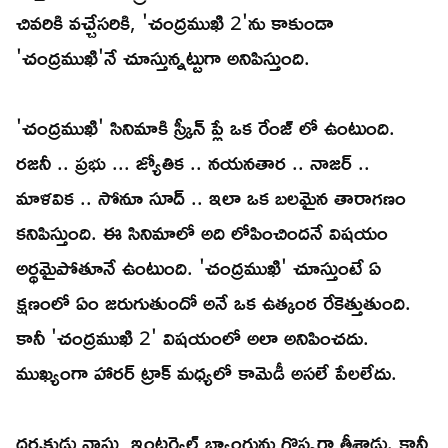
చివరికి వచ్చేసరికి, 'చంద్రముఖి 2'ను కాకుండా
'చంద్రముఖి'నే చూస్తున్నట్టుగా అనిపిస్తుంది.
'చంద్రముఖి' సినిమాకి స్క్రీన్ ప్లే ఒక రేంజ్ లో ఉంటుంది.
రజనీ .. ప్రభు ... జ్యోతిక .. నయనతార .. నాజర్ ..
మాళవిక .. సోనూ సూద్ .. ఇలా ఒక బలమైన తారాగణం
కనిపిస్తుంది. ఈ సినిమాలో అది లోపించిందనే విషయం
అర్థమైపోతూనే ఉంటుంది. 'చంద్రముఖి' చూస్తుంటే ఏ
క్షణంలో ఏం జరుగుతుందో అనే ఒక ఉత్కంఠ రేకెత్తుతుంది.
కానీ 'చంద్రముఖి 2' విషయంలో అలా అనిపించదు.
ముఖ్యంగా హారర్ ట్రాక్ మధ్యలో కామెడీ అసలే పేలలేదు.
దర్శకుడు వాసు ఇంటర్వెల్ బ్యాంగును గొప్పగా తీశాడు. కానీ