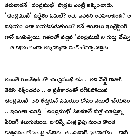
తరువాతనే 'చంద్రముఖి' పాత్రకు ఎంట్రీ ఇప్పించాడు.
'చంద్రముఖి' ఉద్దేశం ఏమిటి? ఆమె ఎవరిని ఆవహించింది? ఆ
విషయం ఎలా బయటపడుతుంది? అనే అంశాలు ఇంట్రెస్టింగ్
గానే అనిపిస్తాయి. గతంలో వచ్చిన 'చంద్రముఖి'ని గుర్తు చేస్తూ
.. ఆ కథను కూడా అక్కడక్కడా లింక్ చేస్తూ వెళ్లారు.
అయితే గుణశేఖర్ తో చంద్రముఖి లవ్ .. అది వేట్టై రాజుకి
తెలిసి శిక్షించడం .. ఆ ప్రతీకారంతో రగిలిపోయిన
చంద్రముఖి అది తీర్చుకునే సమయం కోసం వెయిట్ చేయడం
.. ఇదంతా చూస్తే, 'చంద్రముఖి' సినిమానే మళ్లీ చూస్తున్న
ఫీలింగ్ కలుగుతుంది. లారెన్స్ పాత్ర వైపు నుంచి కొంత
కొత్తదనం కోసం ట్రై చేశారు. ఆ ఎపిసోడ్ ఫరవాలేదు .. కానీ