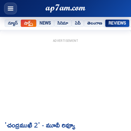
న్యూస్
షార్ట్స్
NEWS
సినిమా
ఏపీ
తెలంగాణ
REVIEWS
ADVERTISEMENT
'చంద్రముఖి 2' - మూవీ రివ్యూ