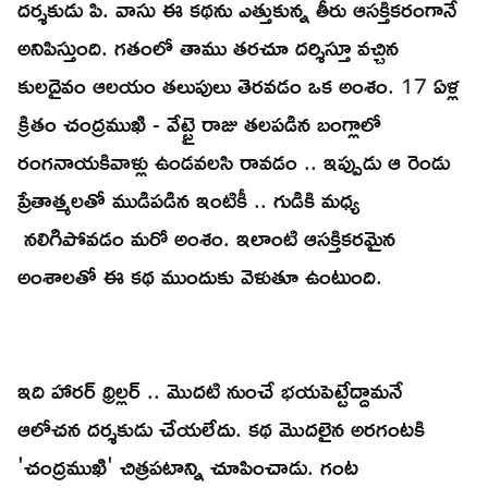
దర్శకుడు పి. వాసు ఈ కథను ఎత్తుకున్న తీరు ఆసక్తికరంగానే
అనిపిస్తుంది. గతంలో తాము తరచూ దర్శిస్తూ వచ్చిన
కులదైవం ఆలయం తలుపులు తెరవడం ఒక అంశం. 17 ఏళ్ల
క్రితం చంద్రముఖి - వేట్టై రాజు తలపడిన బంగ్లాలో
రంగనాయకివాళ్లు ఉండవలసి రావడం .. ఇప్పుడు ఆ రెండు
ప్రేతాత్మలతో ముడిపడిన ఇంటికీ .. గుడికి మధ్య
నలిగిపోవడం మరో అంశం. ఇలాంటి ఆసక్తికరమైన
అంశాలతో ఈ కథ ముందుకు వెళుతూ ఉంటుంది.
ఇది హారర్ థ్రిల్లర్ .. మొదటి నుంచే భయపెట్టేద్దామనే
ఆలోచన దర్శకుడు చేయలేదు. కథ మొదలైన అరగంటకి
'చంద్రముఖి' చిత్రపటాన్ని చూపించాడు. గంట