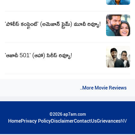
'పోలీస్ కంప్లైంట్' (అమెజాన్ ప్రైమ్) మూవీ రివ్యూ!
'ఆజాదీ 501' (ఆహా) సిరీస్ రివ్యూ!
..More Movie Reviews
©2026 ap7am.com
Home
Privacy Policy
Disclaimer
ContactUs
Grievances
NV