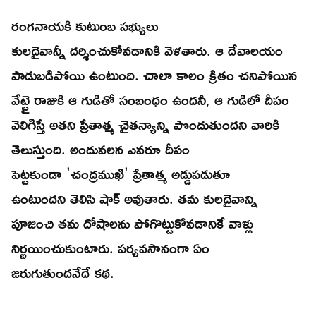
రంగనాయకి కుటుంబ సభ్యులు
కులదైవాన్నీ దర్శించుకోవడానికి వెళతారు. ఆ దేవాలయం
పాడుబడిపోయి ఉంటుంది. చాలా కాలం క్రితం చనిపోయిన
వేట్టై రాజుకి ఆ గుడితో సంబంధం ఉందనీ, ఆ గుడిలో దీపం
వెలిగిస్తే అతని ప్రేతాత్మ చైతన్యాన్ని పొందుతుందని వారికి
తెలుస్తుంది. అందువలన ఎవరూ దీపం
పెట్టకుండా 'చంద్రముఖి' ప్రేతాత్మ అడ్డుపడుతూ
ఉంటుందని తెలిసి షాక్ అవుతారు. తమ కులదైవాన్ని
పూజించి తమ దోషాలను పోగొట్టుకోవడానికే వాళ్లు
నిర్ణయించుకుంటారు. పర్యవసానంగా ఏం
జరుగుతుందనేదే కథ.