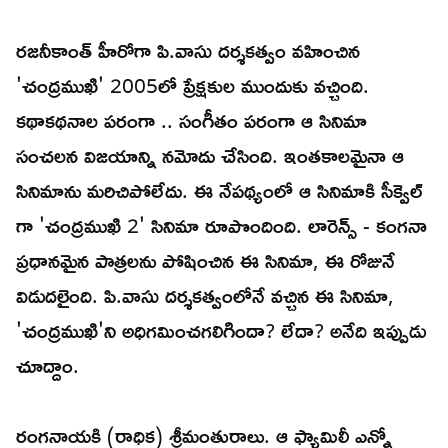
రజనీకాంత్ హీరోగా పి.వాసు దర్శకత్వం వహించిన
'చంద్రముఖి' 2005లో ప్రేక్షకుల ముందుకు వచ్చింది.
కథాకథనాల పరంగా .. సంగీతం పరంగా ఆ సినిమా
సంచలన విజయాన్ని నమోదు చేసింది. ఇంతకాలమైనా ఆ
సినిమాను మరిచిపోలేదు. ఈ నేపథ్యంలో ఆ సినిమాకి సీక్వెల్
గా 'చంద్రముఖి 2' సినిమా రూపొందింది. లారెన్స్ - కంగనా
ప్రధానమైన పాత్రలను పోషించిన ఈ సినిమా, ఈ రోజునే
విడుదలైంది. పి.వాసు దర్శకత్వంలోనే వచ్చిన ఈ సినిమా,
'చంద్రముఖి'ని అధిగమించగలిగిందా? లేదా? అనేది ఇప్పుడు
చూద్దాం.
రంగనాయకి (రాధిక) శ్రీమంతురాలు. ఆ ఫ్యామిలీ ఎన్నో