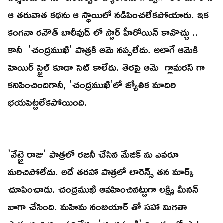
ఆ తరువాత కథను ఆ స్థాయిలో నడిపించలేకపోయారు. ఇక
కంగనా రనౌత్ బాలీవుడ్ లో స్టార్ హీరోయిన్ కావొచ్చు ..
కానీ 'చంద్రముఖి' పాత్రకి ఆమె నప్పలేదు. అలాగే ఆమెకి
హెయిర్ స్టైల్ కూడా సెట్ కాలేదు. తెరపై ఆమె గ్లామరస్ గా
కనిపించిందిగానీ, 'చంద్రముఖి'లో జ్యోతిక మాదిరి
భయపెట్టలేకపోయింది.
'వేట్టై రాజు' పాత్రలో రజనీ చేసిన మేజిక్ ను ఎవరూ
మరిచిపోలేదు. అదే తరహా పాత్రలో లారెన్స్ తన మార్క్
చూపించాడు. చంద్రముఖి ఆవహించినట్టుగా లక్ష్మి మీనన్
బాగా చేసింది. మహిమ నంబియార్ తో సహా మిగతా