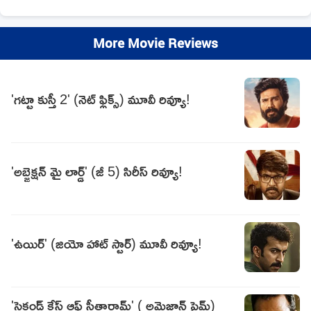
More Movie Reviews
'గట్టా కుస్తీ 2' (నెట్ ఫ్లిక్స్) మూవీ రివ్యూ!
'అబ్జెక్షన్ మై లార్డ్' (జీ 5) సిరీస్ రివ్యూ!
'ఉయిర్' (జియో హాట్ స్టార్) మూవీ రివ్యూ!
'సెకండ్ కేస్ ఆఫ్ సీతారామ్' ( అమెజాన్ ప్రైమ్)