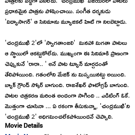
పాత్రలకు పెద్దగా పనిలేదు. 'చంద్రముఖి' విజయంలో పాటలు
ప్రధానమైన పాత్రను పోషించాయి. సంగీత దర్శకుడు
'విద్యాసాగర్' ఆ సినిమాను మ్యూజికల్ హిట్ గా నిలబెట్టాడు.
'చంద్రముఖి 2'లో 'స్వాగతాంజలి' మినహా మిగతా పాటలు
ఆ స్థాయిలో ఆకట్టుకోలేదు. ముఖ్యంగా ఈ సినిమాకి ప్రాణంగా
చెప్పుకునే 'రారా.. ' అనే పాట ట్యూన్ మార్చడంతో
తేలిపోయింది. గతంలోని మేజిక్ ను మిస్సయినట్టు అయింది.
బ్యాక్ గ్రౌండ్ స్కోర్ బాగుంది. రాజశేఖర్ ఫొటోగ్రఫీ బాగుంది.
పాటల చిత్రకరణ మరింత అందంగా సాగింది .. ఎడిటింగ్ ఓకే.
మొత్తంగా చూసినా ... ఏ రకంగా తీసుకున్నా, 'చంద్రముఖి'ని
'చంద్రముఖి 2' అధిగమించలేకపోయిందనే చెప్పాలి.
Movie Details