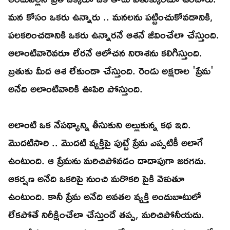
మన కోసం ఒకరు ఉన్నారు .. మనలను పట్టించుకోవడానికి,
పలకరించడానికి ఒకరు ఉన్నారనే ఆశనే జీవించేలా చేస్తుంది.
ఆలాంటివారెవరూ లేరనే ఆలోచన నిరాశను కలిగిస్తుంది.
బ్రతుకు మీద ఆశ లేకుండా చేస్తుంది. రెండు అక్షరాల 'ప్రేమ'
అనేది అలాంటివారికి ఊపిరి పోస్తుంది.
అలాంటి ఒక నేపథ్యాన్ని తీసుకుని అల్లుకున్న కథ ఇది.
మొదటిసారి .. మొదటి వ్యక్తిపై పుట్టే ప్రేమ ఎప్పటికీ అలాగే
ఉంటుంది. ఆ ప్రేమను మరిచిపోవడం దాదాపుగా జరగదు.
ఆకర్షణ అనేది ఒకరిపై నుంచి మరొకరి పైకి వెళుతూ
ఉంటుంది. కానీ ప్రేమ అనేది అవతల వ్యక్తి అందుబాటులో
లేకపోతే నిరీక్షించేలా చేస్తుందే తప్ప, మరిచిపోనీయదు.