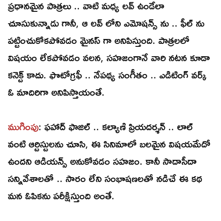
ప్రధానమైన పాత్రలు .. వాటి మధ్య లవ్ ఉండేలా
చూసుకున్నాడు గానీ, ఆ లవ్ లోని ఎమోషన్స్ ను .. ఫీల్ ను
పట్టించుకోకపోవడం మైనస్ గా అనిపిస్తుంది. పాత్రలలో
విషయం లేకపోవడం వలన, సహజంగానే వారి నటన కూడా
కనెక్ట్ కాదు. ఫొటోగ్రఫీ .. నేపథ్య సంగీతం .. ఎడిటింగ్ వర్క్
ఓ మాదిరిగా అనిపిస్తాయంతే.
ముగింపు
: ఫహాద్ ఫాజిల్ .. కల్యాణి ప్రియదర్శన్ .. లాల్
వంటి ఆర్టిస్టులను చూసి, ఈ సినిమాలో బలమైన విషయమేదో
ఉందని ఆడియన్స్ అనుకోవడం సహజం. కానీ సాదాసీదా
సన్నివేశాలతో .. సారం లేని సంభాషణలతో నడిచే ఈ కథ
మన ఓపికను పరీక్షిస్తుంది అంతే.