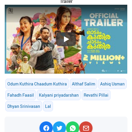
Trailer
Play
Odum Kuthira Chaadum Kuthira
Althaf Salim
Ashiq Usman
Fahadh Faasil
Kalyani priyadarshan
Revathi Pillai
Dhyan Srinivasan
Lal