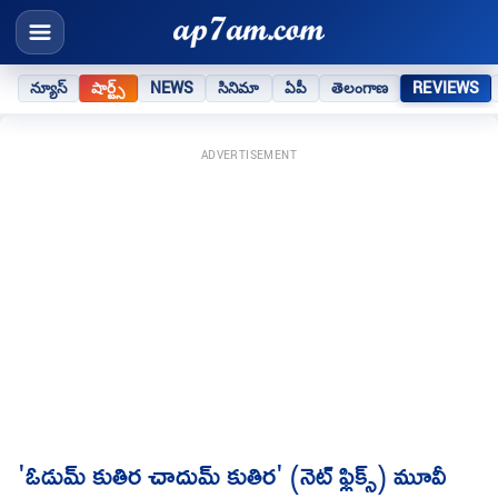
న్యూస్
షార్ట్స్
NEWS
సినిమా
ఏపీ
తెలంగాణ
REVIEWS
ADVERTISEMENT
'ఓడుమ్ కుతిర చాదుమ్ కుతిర' (నెట్ ఫ్లిక్స్) మూవీ