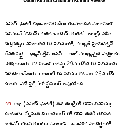
Odum Kuthira Chaadum Kuthira Review
పహాద్ ఫాజిల్ కథానాయకుడిగా రూపొందిన మలయాళ
సినిమానే 'ఓడుమ్ కుతిర చాదుమ్ కుతిర'. అల్తాఫ్ సలీం
దర్శకత్వం వహించిన ఈ సినిమాలో, కల్యాణి ప్రియదర్శన్ ..
రేవతి పిళ్లై .. ధ్యాన్ శ్రీనివాసన్ .. లాల్ ముఖ్యమైన పాత్రలను
పోషించారు. ఈ ఏడాది ఆగస్టు 29వ తేదీన ఈ సినిమాను
విడుదల చేశారు. అలాంటి ఈ సినిమా ఈ నెల 26వ తేదీ
నుంచి 'నెట్ ఫ్లిక్స్'లో స్ట్రీమింగ్ అవుతోంది.
కథ
: అభి (పహాద్ ఫాజిల్) తన తండ్రితో కలిసి నివసిస్తూ
ఉంటాడు. స్నేహితుడు అనురాగ్ తో కలిసి తనకి తెలిసిన
బిజినెస్ చూసుకుంటూ ఉంటాడు. ఒకానొక సందర్భంలో