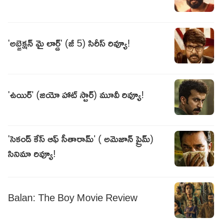
'అబ్జెక్షన్ మై లార్డ్' (జీ 5) సిరీస్ రివ్యూ!
'ఉయిర్' (జియో హాట్ స్టార్) మూవీ రివ్యూ!
'సెకండ్ కేస్ ఆఫ్ సీతారామ్' ( అమెజాన్ ప్రైమ్)
సినిమా రివ్యూ!
Balan: The Boy Movie Review