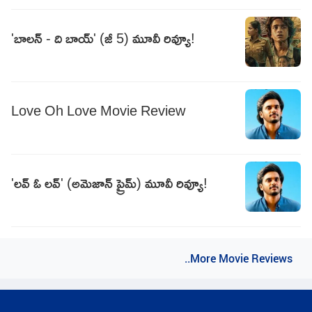
'బాలన్ - ది బాయ్' (జీ 5) మూవీ రివ్యూ!
Love Oh Love Movie Review
'లవ్ ఓ లవ్' (అమెజాన్ ప్రైమ్) మూవీ రివ్యూ!
..More Movie Reviews