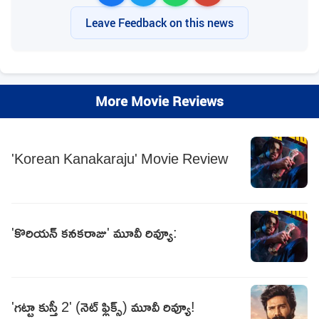
Leave Feedback on this news
More Movie Reviews
'Korean Kanakaraju' Movie Review
'కొరియన్‌ కనకరాజు' మూవీ రివ్యూ:
'గట్టా కుస్తీ 2' (నెట్ ఫ్లిక్స్) మూవీ రివ్యూ!