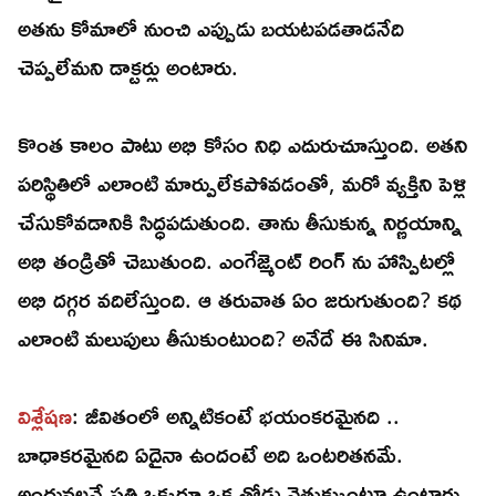
అతను కోమాలో నుంచి ఎప్పుడు బయటపడతాడనేది
చెప్పలేమని డాక్టర్లు అంటారు.
కొంత కాలం పాటు అభి కోసం నిధి ఎదురుచూస్తుంది. అతని
పరిస్థితిలో ఎలాంటి మార్పులేకపోవడంతో, మరో వ్యక్తిని పెళ్లి
చేసుకోవడానికి సిద్ధపడుతుంది. తాను తీసుకున్న నిర్ణయాన్ని
అభి తండ్రితో చెబుతుంది. ఎంగేజ్మెంట్ రింగ్ ను హాస్పిటల్లో
అభి దగ్గర వదిలేస్తుంది. ఆ తరువాత ఏం జరుగుతుంది? కథ
ఎలాంటి మలుపులు తీసుకుంటుంది? అనేదే ఈ సినిమా.
విశ్లేషణ
: జీవితంలో అన్నిటికంటే భయంకరమైనది ..
బాధాకరమైనది ఏదైనా ఉందంటే అది ఒంటరితనమే.
అందువల్లనే ప్రతి ఒక్కరూ ఒక తోడు వెతుక్కుంటూ ఉంటారు.