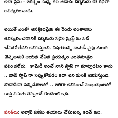
అలా ప్రేమ - ఆకర్షణ మధ్య గల తేడాను దర్శకుడు ఈ కథలో
ఆవిష్కరించాడు.
అయితే ఎంతో ఆసక్తికరమైన ఈ రెండు అంశాలను
ఆవిష్కరించడానికి దర్శకుడు సరైన స్క్రిప్ట్ ను సెట్
చేసుకోలేదని అనిపిస్తుంది. విషయాన్ని కామెడీ వైపు నుంచి
చెప్పడానికి ఆయన చేసిన ప్రయత్నం ఎంతమాత్రం
ఫలించలేదు. కామెడీ అంటే నాన్ స్టాప్ గా మాట్లాడటం కాదు
.. నాన్ స్టాప్ గా నవ్వుకోవడం కదా అని మనకి అనిపిస్తుంది.
సాదాసీదా సన్నివేశాలతో .. అతిగా అనిపించే సంభాషణలతో
కాస్త విసుగు తెప్పించే కంటెంట్ ఇది.
పనితీరు
: అల్తాఫ్ సలీమ్ తయారు చేసుకున్న కథనే ఇది.