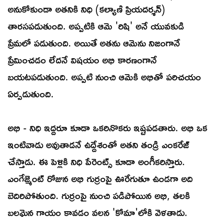
అనుకోకుండా అతనికి నిధి (కల్యాణి ప్రియదర్శన్)
తారసపడుతుంది. అప్పటికి ఆమె 'రిషి' అనే యువకుడి
ప్రేమలో పడుతుంది. అయితే అతను ఆమెను నిజంగానే
ప్రేమించడం లేదనే విషయం అభి కారణంగానే
బయటపడుతుంది. అప్పటి నుంచి ఆమెకి అభితో పరిచయం
ఏర్పడుతుంది.
అభి - నిధి ఇద్దరూ కూడా ఒకరినొకరు ఇష్టపడతారు. అభి ఒక
ఇంటివాడు అవుతాడనే ఉద్దేశంతో అతని తండ్రి ఎంకరేజ్
చేస్తాడు. ఈ పెళ్లికి నిధి పేరెంట్స్ కూడా అంగీకరిస్తారు.
ఎంగేజ్మెంట్ రోజున అభి గుర్రంపై ఊరేగుతూ ఉండగా అది
బెదిరిపోతుంది. గుర్రంపై నుంచి పడిపోయిన అభి, తలకి
బలమైన గాయం కావడం వలన 'కోమా'లోకి వెళతాడు.