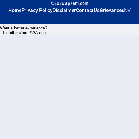
©2026 ap7am.com
Home
Privacy Policy
Disclaimer
ContactUs
Grievances
NV
Want a better experience?
Install ap7am PWA app