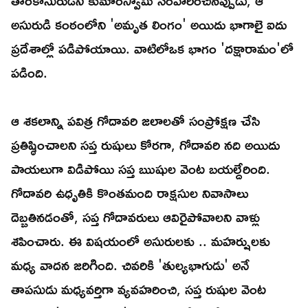
తారకాసురుడిని కుమారస్వామి సంహరించినప్పుడు, ఆ
అసురుడి కంఠంలోని 'అమృత లింగం' అయిదు భాగాలై ఐదు
ప్రదేశాల్లో పడిపోయాయి. వాటిలోఒక భాగం 'దక్షారామం'లో
పడింది.
ఆ శకలాన్ని పవిత్ర గోదావరి జలాలతో సంప్రోక్షణ చేసి
ప్రతిష్ఠించాలని సప్త రుషులు కోరగా, గోదావరి నది అయిదు
పాయలుగా విడిపోయి సప్త ఋషుల వెంట బయల్దేరింది.
గోదావరి ఉధృతికి కొంతమంది రాక్షసుల నివాసాలు
దెబ్బతినడంతో, సప్త గోదావరులు ఆవిరైపోవాలని వాళ్లు
శపించారు. ఈ విషయంలో అసురులకు .. మహర్షులకు
మధ్య వాదన జరిగింది. చివరికి 'తుల్యభాగుడు' అనే
తాపసుడు మధ్యవర్తిగా వ్యవహరించి, సప్త రుషుల వెంట