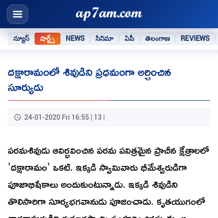
న్యూస్
షార్ట్స్
NEWS
సినిమా
ఏపీ
తెలంగాణ
REVIEWS
దక్షారామంలో శివుడిని ప్రధమంగా అర్చించిన
సూర్యుడు
24-01-2020 Fri 16:55 | 13 |
పరమశివుడు ఆవిర్భవించిన పరమ పవిత్రమైన ప్రాచీన క్షేత్రాలలో
'దక్షారామం' ఒకటి. ఇక్కడి స్వామివారు భీమేశ్వరుడిగా
పూజాభిషేకాలు అందుకుంటున్నాడు. ఇక్కడి శివుడిని
తొలిసారిగా సూర్యభగవానుడు పూజించాడు. కృతయుగంలో