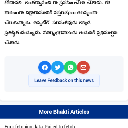
గోదావరి 'అంతర్వాహిని'గా ప్రవహించేలా చేశాడు. ఈ
కారణంగా దక్షారామానికి సప్తరుషులు ఆలస్యంగా
చేరుకున్నారు. అప్పటికే పరమశివుడు అక్కడ
ప్రతిష్ఠితుడయ్యాడు. సూర్యభగవానుడు ఆయనకి ప్రథమార్చన
చేశాడు.
Leave Feedback on this news
More Bhakti Articles
Error fetching data: Failed to fetch