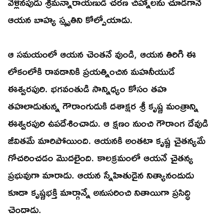
వెళ్లినపుడు శ్రీమన్నారాయణుడి చరణ చిహ్నాలను చూడగానే
ఆయన బాహ్య స్మృతిని కోల్పోయాడు.
ఆ సమయంలో ఆయన చెంతనే వుండి, ఆయన తిరిగి ఈ
లోకంలోకి రావడానికి ప్రయత్నించిన మహనీయుడే
ఈశ్వరపురి. భగవంతుడి సాన్నిధ్యం కోసం తహ
తహలాడుతున్న గౌరాంగుడుకి దశాక్షర శ్రీ కృష్ణ మంత్రాన్ని
ఈశ్వరపురి ఉపదేశించాడు. ఆ క్షణం నుంచి గౌరాంగ దేవుడి
జీవితమే మారిపోయింది. ఆయనకి అంతటా కృష్ణ చైతన్యమే
గోచరించడం మొదలైంది. కాలక్రమంలో ఆయనే చైతన్య
ప్రభువుగా మారాడు. ఆయన స్నేహితుడైన నిత్యానందుడు
కూడా కృష్ణభక్తి మార్గాన్నే అనుసరించి నితాయిగా ప్రసిద్ధి
చెందాడు.