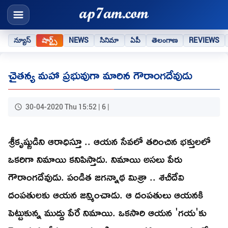
న్యూస్
షార్ట్స్
NEWS
సినిమా
ఏపీ
తెలంగాణ
REVIEWS
చైతన్య మహా ప్రభువుగా మారిన గౌరాంగదేవుడు
30-04-2020 Thu 15:52 | 6 |
శ్రీకృష్ణుడిని ఆరాధిస్తూ .. ఆయన సేవలో తరించిన భక్తులలో
ఒకరిగా నిమాయి కనిపిస్తాడు. నిమాయి అసలు పేరు
గౌరాంగదేవుడు. పండిత జగన్నాథ మిశ్రా .. శచీదేవి
దంపతులకు ఆయన జన్మించాడు. ఆ దంపతులు ఆయనకి
పెట్టుకున్న ముద్దు పేరే నిమాయి. ఒకసారి ఆయన 'గయ'కు