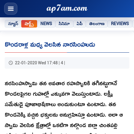
న్యూస్
షార్ట్స్
NEWS
సినిమా
ఏపీ
తెలంగాణ
REVIEWS
కొండరాళ్ల మధ్య వెలసిన నారసింహుడు
22-01-2020 Wed 17:48 | 4 |
నరసింహస్వామి తన అవతార రహస్యానికి తగినట్టుగానే
కొండలపైగల గుహల్లో ఎక్కువగా వెలుస్తుంటాడు. లక్ష్మీ
సమేతుడై పూజాభిషేకాలు అందుకుంటూ ఉంటాడు. తన
కొండనెక్కి వచ్చిన భక్తులను అనుగ్రహిస్తూ ఉంటాడు. అలా ఆ
స్వామి వెలసిన క్షేత్రాల్లో ఒకటిగా నల్గొండ జిల్లా చింతపల్లి