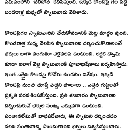
సమీపంలోని 'చలిదోన' కనిపిస్తుంది. ఇక్కడి కొండపై గల పెద్ద
బండరాళ్ల మధ్యలో స్వామివారు వెలిశాడు.
కొండపైగల స్వామివారిని చేరుకోవడానికి మెట్ల మార్గం వుంది.
కొండరాళ్ల మధ్య వెలసిన స్వామివారిని దర్శించుకోవాలంటే
భక్తులు బాగా వంగుతూ వెళ్లవలసి ఉంటుంది. అర్చక స్వామి
కూడా అలాగే వెళ్లి స్వామివారికి పూజాభిషేకాలు నిర్వహిస్తాడు.
ఇంత ఎత్తైన కొండపై కోనేరు ఉండటం విశేషం. ఇక్కడి
కొండపై నుంచి చూస్తే పచ్చని పొలాలు .. ఎత్తైన గుట్టలతో
ప్రకృతి పరవశింపజేస్తుంది. ప్రతి శనివారం స్వామివారిని
దర్శించుకునే భక్తుల సంఖ్య ఎక్కువగా ఉంటుంది.
సంతానలేమితో బాధపడేవారు, ఈ స్వామిని దర్శించడం
వలన సంతానాన్ని పొందుతారని భక్తులు విశ్వసిస్తుంటారు.