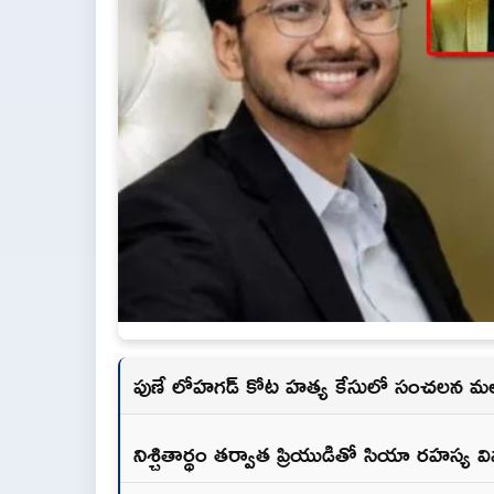
పుణే లోహగడ్ కోట హత్య కేసులో సంచలన మ
నిశ్చితార్థం తర్వాత ప్రియుడితో సియా రహస్య 