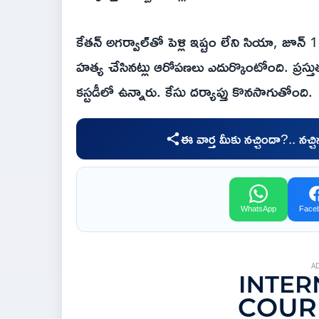
కేతన్ అగర్వాల్‌తో పెళ్లి ఇష్టం లేని సియా, జూన్ 
హత్య చేసినట్లు ఆరోపణలు ఎదుర్కొంటోంది. ప్రస్
కస్టడీలో ఉన్నారు. కేసు దర్యాప్తు కొనసాగుతోంది.
ఈ వార్త మీకు నచ్చిందా?.. నచ్
WhatsApp
Face
A