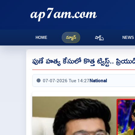
HOME
న్యూస్
షార్ట్స్
NEWS
పుణే హత్య కేసులో కొత్త ట్విస్ట్.. ప్
07-07-2026 Tue 14:27
National