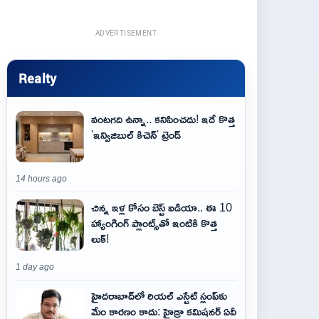
ADVERTISEMENT
Realty
వంటగది ఉన్నా.. కనిపించదు! ఇదే కొత్త
'ఇన్విజిబుల్ కిచెన్' ట్రెండ్
14 hours ago
చిన్న ఇళ్ల కోసం బెస్ట్ ఐడియా.. ఈ 10
హ్యాంగింగ్ ప్లాంట్స్‌తో ఇంటికి కొత్త
లుక్!
1 day ago
హైదరాబాద్‌లో రియల్ ఎస్టేట్ స్లంప్‌కు
మేం కారణం కాదు: హైడ్రా కమిషనర్ ఏవీ