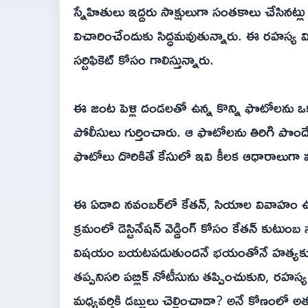
స్నేహితులు ఇద్దరు సాక్షులుగా సంతకాలు చేసినట్ల
విచారించేందుకు సిద్ధమవుతున్నారు. ఈ రహస్య వివ
సర్టిఫికెట్ కోసం గాలిస్తున్నారు.
ఈ జంట పెళ్లి దండలతో ఉన్న కొన్ని ఫొటోలను ఒక ప్రై
పోలీసులు గుర్తించారు. ఆ ఫొటోలను తిరిగి పొందేం
ఫొటోలు దొరికితే కేసులో ఇవి కీలక ఆధారాలుగా
ఈ ఏడాది నవంబర్‌లో కేతన్, సియాల వివాహం ఉదయ
క్రమంలో డెస్టినేషన్ వెడ్డింగ్ కోసం కేతన్ కుట
విషయం బయటపడుతుందనే భయంతోనే హత్యకు ప్లాన
తప్పనిసరి పబ్లిక్ నోటీసును తప్పించుకుని, రహస్
మధ్యవర్తికి డబ్బులు చెల్లించాడా? అనే కోణంలో అ