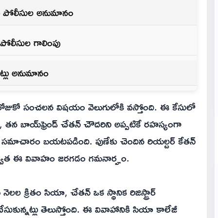
నట్లు పోలీసుల అనుమానం
ం పోలీసుల గాలింపు
నట్లు అనుమానం
 రోజుకో సంచలన విషయం వెలుగులోకి వస్తోంది. ఈ కేసులో
 తన బాయ్‌ఫ్రెండ్ చేతన్ చౌదరిని అప్పటికే రహస్యంగా
ీలక సమాచారం బయటపడింది. పుణేకు చెందిన రియల్టర్ కేతన్
న తర్వాత ఈ వివాహం జరగడం గమనార్హం.
ల క్రితం సియా, చేతన్ ఒక స్థానిక రిజిస్ట్రార్
ేసుకున్నట్లు తెలుస్తోంది. ఈ వివాహానికి సియా కాలేజీ