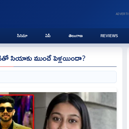
ADVERT
సినిమా
ఏపీ
తెలంగాణ
REVIEWS
రియుడితో సియాకు ముందే పెళ్లయిందా?