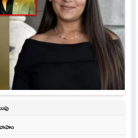
లుపు
వివాహం