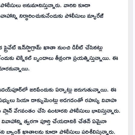
ు పోలీసులు అనుమానిస్తున్నారు. వారిని కూడా
ాహాన్ని నిర్ధారించుకునేందుకు పోలీసులు మ్యారేజ్
వేట్ ఇన్‌స్టాగ్రామ్ ఖాతా నుంచి డిలీట్ చేసినట్లు
దుకు టెక్నికల్ బృందాలు తీవ్రంగా ప్రయత్నిస్తున్నాయి. ఈ
 మారనున్నాయి.
్‌పూర్‌లో జరిపేందుకు ఏర్పాట్లు జరుగుతున్నాయి. ఈ
ుంబ సభ్యులు సియా డాక్యుమెంట్లు అడగడంతో రహస్య వివాహ
్ వేగవంతం చేసి ఉంటారని పోలీసులు భావిస్తున్నారు.
య వివాహాన్ని త్వరగా పూర్తి చేయడానికి చేతన్ ఏమైనా
తని బ్యాంక్ ఖాతాలను కూడా పోలీసులు పరిశీలిస్తున్నారు.