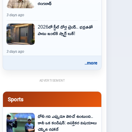
రంగనాథ్
3 days ago
2026లో స్టీల్ డోర్ల ట్రెండ్.. భద్రతతో
పాటు ఇంటికి స్మార్ట్ లుక్!
3 days ago
..more
ADVERTISEMENT
Sports
ధోనీ గది ఎప్పుడూ తెరిచే ఉంటుంది..
కానీ ఒక కండిషన్: ఆసక్తికర విషయాలు
చెప్పిన రహానే