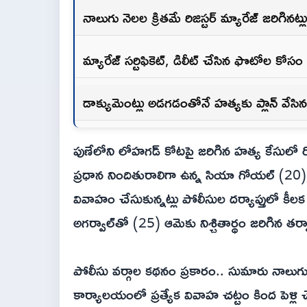
నాలుగు నెలల క్రితమే రిజిస్టర్ మ్యారేజ్ జరిగి
మ్యారేజ్ సర్టిఫికెట్, డిలీట్ చేసిన ఫొటోల కోస
డాక్యుమెంట్లు అడగడంతోనే హత్యకు ప్లాన్ వేసి
పుణేలోని లోహగడ్ కోటపై జరిగిన హత్య కేసులో
ప్రధాన నిందితురాలిగా ఉన్న సియా గోయల్ (20),
వివాహం చేసుకున్నట్లు పోలీసుల దర్యాప్తులో క
అగర్వాల్‌తో (25) ఆమెకు నిశ్చితార్థం జరిగి
పోలీసు వర్గాల కథనం ప్రకారం.. సుమారు నాలుగు నెల
కార్యాలయంలో ప్రత్యేక వివాహ చట్టం కింద పెళ్లి చ