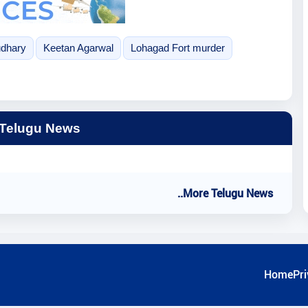
dhary
Keetan Agarwal
Lohagad Fort murder
 Telugu News
..More Telugu News
Home
Pri