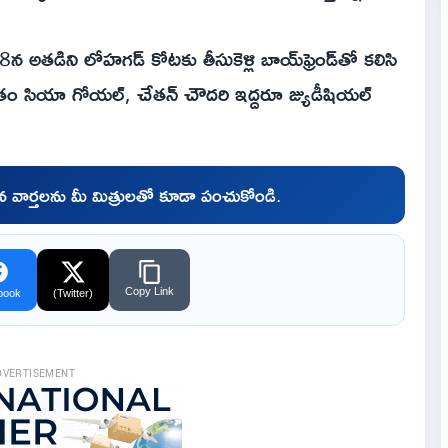
18న అతడిని లోహగడ్ కోటకు తీసుకెళ్లి బాయ్‌ఫ్రెండ్‌తో కలిసి
తుతం సియా గోయల్, చేతన్ చౌదరి ఇద్దరూ జ్యుడీషియల్
చిన వార్తలను మీ మిత్రులతో కూడా పంచుకోండి.
Copy Link
book
(Twitter)
DVERTISEMENT