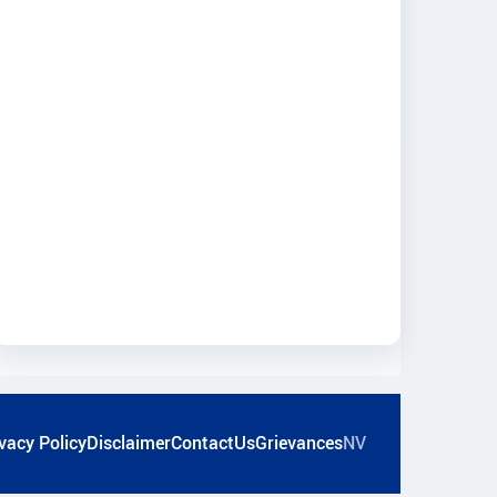
vacy Policy
Disclaimer
ContactUs
Grievances
NV