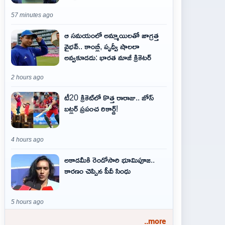
57 minutes ago
ఆ స‌మ‌యంలో అమ్మాయిల‌తో జాగ్ర‌త్త‌
వైభ‌వ్‌.. కాంబ్లీ, పృథ్వీ షాలలా
అవ్వ‌కూడ‌దు: భార‌త మాజీ క్రికెట‌ర్‌
2 hours ago
టీ20 క్రికెట్‌లో కొత్త రారాజు.. జోస్
బట్లర్ ప్ర‌పంచ రికార్డ్‌!
4 hours ago
అకాడమీకి రెండోసారి భూమిపూజ..
కారణం చెప్పిన పీవీ సింధు
5 hours ago
..more