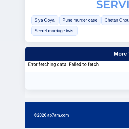
Siya Goyal
Pune murder case
Chetan Chou
Secret marriage twist
More
Error fetching data: Failed to fetch
©2026 ap7am.com