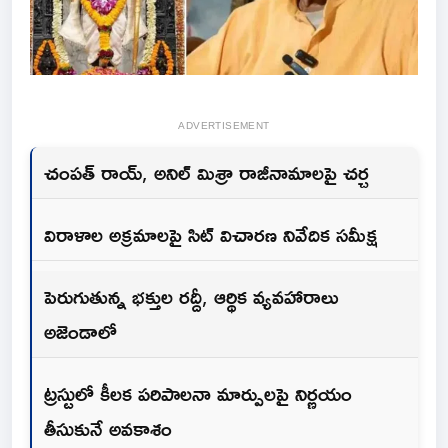
ADVERTISEMENT
చంపత్ రాయ్, అనిల్ మిశ్రా రాజీనామాలపై చర్చ
విరాళాల అక్రమాలపై సిట్ విచారణ నివేదిక సమీక్ష
పెరుగుతున్న భక్తుల రద్దీ, ఆర్థిక వ్యవహారాలు
అజెండాలో
ట్రస్టులో కీలక పరిపాలనా మార్పులపై నిర్ణయం
తీసుకునే అవకాశం