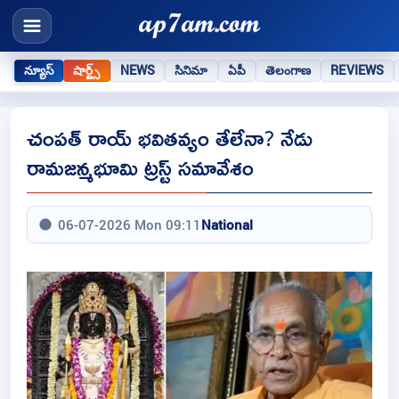
న్యూస్
షార్ట్స్
NEWS
సినిమా
ఏపీ
తెలంగాణ
REVIEWS
చంపత్ రాయ్ భవితవ్యం తేలేనా? నేడు
రామజన్మభూమి ట్రస్ట్ సమావేశం
06-07-2026 Mon 09:11
National