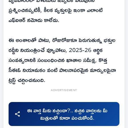
ప్రశ్నించినప్పటికీ, కీలక వ్యక్తులపై ఇంకా ఎలాంటి
ఎఫ్‌ఐఆర్ నమోదు కాలేదు.
ఈ అంశాలతో పాటు, రోజురోజుకూ పెరుగుతున్న భక్తుల
రద్దీని నియంత్రించే వ్యూహాలు, 2025-26 ఆర్థిక
సంవత్సరానికి సంబంధించిన ఖాతాల సమీక్ష, కొత్త
సీఈఓ నియామకం వంటి పాలనాపరమైన మార్పులపైనా
ట్రస్ట్ చర్చించనుంది.
ADVERTISEMENT
ఈ వార్త మీకు నచ్చిందా?.. నచ్చిన వార్తలను మీ
మిత్రులతో కూడా పంచుకోండి.