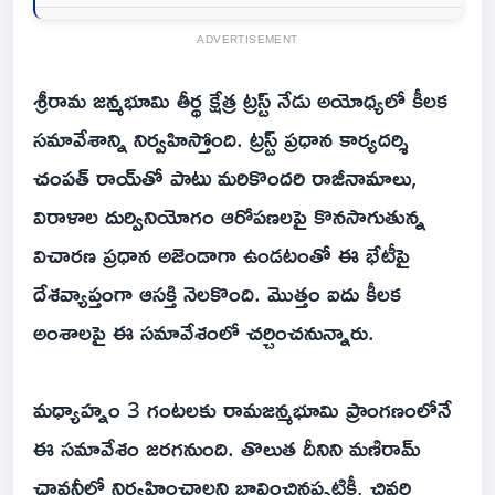
ADVERTISEMENT
శ్రీరామ జన్మభూమి తీర్థ క్షేత్ర ట్రస్ట్ నేడు అయోధ్యలో కీలక
సమావేశాన్ని నిర్వహిస్తోంది. ట్రస్ట్ ప్రధాన కార్యదర్శి
చంపత్ రాయ్‌తో పాటు మరికొందరి రాజీనామాలు,
విరాళాల దుర్వినియోగం ఆరోపణలపై కొనసాగుతున్న
విచారణ ప్రధాన అజెండాగా ఉండటంతో ఈ భేటీపై
దేశవ్యాప్తంగా ఆసక్తి నెలకొంది. మొత్తం ఐదు కీలక
అంశాలపై ఈ సమావేశంలో చర్చించనున్నారు.
మధ్యాహ్నం 3 గంటలకు రామజన్మభూమి ప్రాంగణంలోనే
ఈ సమావేశం జరగనుంది. తొలుత దీనిని మణిరామ్
ఛావనీలో నిర్వహించాలని భావించినప్పటికీ, చివరి