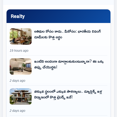
Realty
అతిథుల కోసం కాదు.. మీకోసం: భారతీయ లివింగ్
రూమ్‌లకు కొత్త అర్థం
19 hours ago
ఇంటిని అందంగా మార్చాలనుకుంటున్నారా? ఈ ఒక్క
తప్పు చేయొద్దట!
2 days ago
తక్కువ స్థలంలో ఎక్కువ సౌకర్యాలు.. డ్యూప్లెక్స్ ఇళ్ల
నిర్మాణంలో కొత్త ట్రెండ్స్ ఇవే!
2 days ago