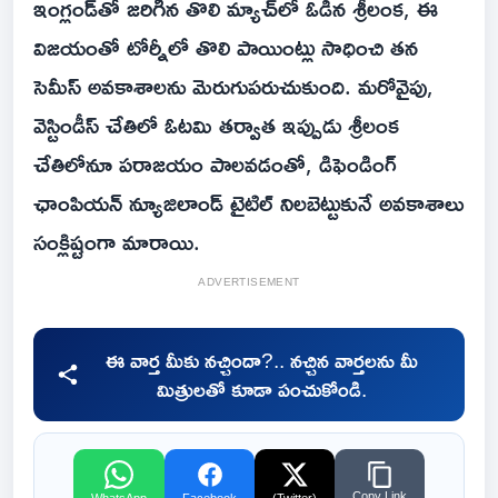
ఇంగ్లండ్‌తో జరిగిన తొలి మ్యాచ్‌లో ఓడిన శ్రీలంక, ఈ
విజయంతో టోర్నీలో తొలి పాయింట్లు సాధించి తన
సెమీస్ అవకాశాలను మెరుగుపరుచుకుంది. మరోవైపు,
వెస్టిండీస్ చేతిలో ఓటమి తర్వాత ఇప్పుడు శ్రీలంక
చేతిలోనూ పరాజయం పాలవడంతో, డిఫెండింగ్
ఛాంపియన్ న్యూజిలాండ్ టైటిల్ నిలబెట్టుకునే అవకాశాలు
సంక్లిష్టంగా మారాయి.
ADVERTISEMENT
ఈ వార్త మీకు నచ్చిందా?.. నచ్చిన వార్తలను మీ
మిత్రులతో కూడా పంచుకోండి.
Copy Link