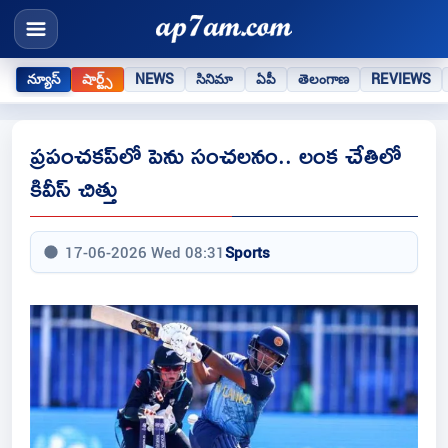
న్యూస్
షార్ట్స్
NEWS
సినిమా
ఏపీ
తెలంగాణ
REVIEWS
ప్రపంచకప్‌లో పెను సంచలనం.. లంక చేతిలో
కివీస్ చిత్తు
17-06-2026 Wed 08:31
Sports