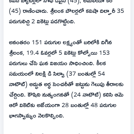
కివీస్ బ్యాటర్లలో సోఫీ డివైన్ (45), అమేలియా కెర్
(45) రాణించారు. శ్రీలంక బౌలర్లలో కవిషా దిల్హారీ 35
పరుగులిచ్చి 2 వికెట్లు పడగొట్టింది.
అనంతరం 151 పరుగుల లక్ష్యంతో బరిలోకి దిగిన
శ్రీలంక, 19.4 ఓవర్లలో 5 వికెట్లు కోల్పోయి 153
పరుగులు చేసి ఘన విజయం సాధించింది. కీలక
సమయంలో నిలక్షి డి సిల్వా (37 బంతుల్లో 54
నాటౌట్) అద్భుత అర్ధ సెంచరీతో జట్టును గెలుపు తీరాలకు
చేర్చింది. కౌషిని నుత్యంగనతో (24 నాటౌట్) కలిసి ఆమె
ఆరో వికెట్‌కు అజేయంగా 28 బంతుల్లో 48 పరుగుల
భాగస్వామ్యం నెలకొల్పింది.