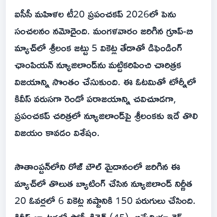
ఐసీసీ మహిళల టీ20 ప్రపంచకప్ 2026లో పెను
సంచలనం నమోదైంది. మంగళవారం జరిగిన గ్రూప్-బి
మ్యాచ్‌లో శ్రీలంక జట్టు 5 వికెట్ల తేడాతో డిఫెండింగ్
ఛాంపియన్ న్యూజిలాండ్‌ను మట్టికరిపించి చారిత్రక
విజయాన్ని సొంతం చేసుకుంది. ఈ ఓటమితో టోర్నీలో
కివీస్ వరుసగా రెండో పరాజయాన్ని చవిచూడగా,
ప్రపంచకప్ చరిత్రలో న్యూజిలాండ్‌పై శ్రీలంకకు ఇదే తొలి
విజయం కావడం విశేషం.
సౌతాంప్టన్‌లోని రోజ్ బౌల్ మైదానంలో జరిగిన ఈ
మ్యాచ్‌లో తొలుత బ్యాటింగ్ చేసిన న్యూజిలాండ్ నిర్ణీత
20 ఓవర్లలో 6 వికెట్ల నష్టానికి 150 పరుగులు చేసింది.