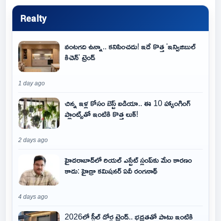
Realty
వంటగది ఉన్నా.. కనిపించదు! ఇదే కొత్త 'ఇన్విజిబుల్
కిచెన్' ట్రెండ్
1 day ago
చిన్న ఇళ్ల కోసం బెస్ట్ ఐడియా.. ఈ 10 హ్యాంగింగ్
ప్లాంట్స్‌తో ఇంటికి కొత్త లుక్!
2 days ago
హైదరాబాద్‌లో రియల్ ఎస్టేట్ స్లంప్‌కు మేం కారణం
కాదు: హైడ్రా కమిషనర్ ఏవీ రంగనాథ్
4 days ago
2026లో స్టీల్ డోర్ల ట్రెండ్.. భద్రతతో పాటు ఇంటికి