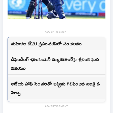
ADVERTISEMENT
మహిళల టీ20 ప్రపంచకప్‌లో సంచలనం
డిఫెండింగ్ ఛాంపియన్ న్యూజిలాండ్‌పై శ్రీలంక ఘన
విజయం
అజేయ హాఫ్ సెంచరీతో జట్టును గెలిపించిన నిలక్షి డి
సిల్వా
ADVERTISEMENT