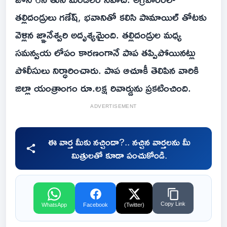
తల్లిదండ్రులు గణేష్, భవానితో కలిసి పామాయిల్ తోటకు
వెళ్లిన జ్ఞానేశ్వరి అదృశ్యమైంది. తల్లిదండ్రుల మధ్య
సమన్వయ లోపం కారణంగానే పాప తప్పిపోయినట్లు
పోలీసులు నిర్ధారించారు. పాప ఆచూకీ తెలిపిన వారికి
జిల్లా యంత్రాంగం రూ.లక్ష రివార్డును ప్రకటించింది.
ADVERTISEMENT
ఈ వార్త మీకు నచ్చిందా?.. నచ్చిన వార్తలను మీ
మిత్రులతో కూడా పంచుకోండి.
Copy Link
WhatsApp
Facebook
(Twitter)