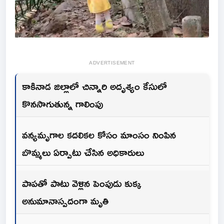
ADVERTISEMENT
కాకినాడ జిల్లాలో చిన్నారి అదృశ్యం కేసులో
కొనసాగుతున్న గాలింపు
వన్యమృగాల కదలికల కోసం మాంసం నింపిన
బొమ్మలు ఏర్పాటు చేసిన అధికారులు
పాపతో పాటు వెళ్లిన పెంపుడు కుక్క
అనుమానాస్పదంగా మృతి