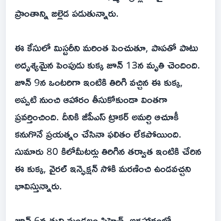
ప్రాంతాన్ని జల్లెడ పడుతున్నారు.
ఈ కేసులో మిస్టరీని మరింత పెంచుతూ, పాపతో పాటు
అదృశ్యమైన పెంపుడు కుక్క జూన్ 13న మృతి చెందింది.
జూన్ 9న ఒంటరిగా ఇంటికి తిరిగి వచ్చిన ఈ కుక్క,
అప్పటి నుంచి ఆహారం తీసుకోకుండా వింతగా
ప్రవర్తించింది. దీనికి జీపీఎస్ ట్రాకర్ అమర్చి ఆచూకీ
కనుగొనే ప్రయత్నం చేసినా ఫలితం లేకపోయింది.
సుమారు 80 కిలోమీటర్లు తిరిగిన తర్వాత ఇంటికి చేరిన
ఈ కుక్క, వైరల్ ఇన్ఫెక్షన్ సోకి మరణించి ఉండవచ్చని
భావిస్తున్నారు.
జూన్ 6న తుని మండలం సిహెచ్. అగ్రహారంలో