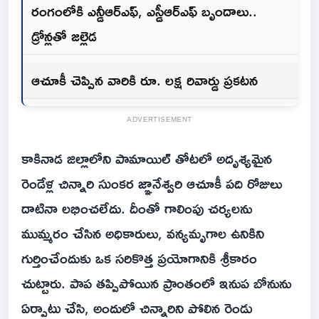
రంగంలోకి ఎన్డీఆర్ఎఫ్, ఎస్డీఆర్ఎఫ్ బృందాలు..
డ్రోన్లతో జల్లెడ
ఆచూకీ చెప్పిన వారికి రూ. లక్ష రివార్డు ప్రకటన
ADVERTISEMENT
కాకినాడ జిల్లాలోని పామాయిల్ తోటలో అదృశ్యమైన
రెండేళ్ల చిన్నారి సుంకర జ్ఞానేశ్వరి ఆచూకీ పది రోజులు
దాటినా లభించలేదు. దీంతో గాలింపు చర్యలను
ముమ్మరం చేసిన అధికారులు, వన్యమృగాల ఉనికిని
గుర్తించేందుకు ఒక సరికొత్త ప్రయోగానికి శ్రీకారం
చుట్టారు. పాప తప్పిపోయిన ప్రాంతంలో ఇనుప బోనును
ఏర్పాటు చేసి, అందులో చిన్నారిని పోలిన రెండు