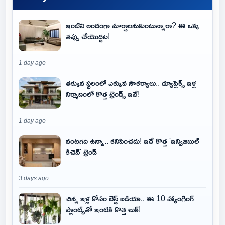
ఇంటిని అందంగా మార్చాలనుకుంటున్నారా? ఈ ఒక్క
తప్పు చేయొద్దట!
1 day ago
తక్కువ స్థలంలో ఎక్కువ సౌకర్యాలు.. డ్యూప్లెక్స్ ఇళ్ల
నిర్మాణంలో కొత్త ట్రెండ్స్ ఇవే!
1 day ago
వంటగది ఉన్నా.. కనిపించదు! ఇదే కొత్త 'ఇన్విజిబుల్
కిచెన్' ట్రెండ్
3 days ago
చిన్న ఇళ్ల కోసం బెస్ట్ ఐడియా.. ఈ 10 హ్యాంగింగ్
ప్లాంట్స్‌తో ఇంటికి కొత్త లుక్!