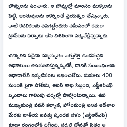
బొమ్మలను ఉంచారు. ఆ బొమ్మల్లో మాంసం ముక్కలను
పెట్టి, జంతువులను ఆకర్షించే ప్రయత్నం చేస్తున్నారు.
వాటి కదలికలను పసిగట్టేందుకు సమీపంలో కెమెరా
ట్రాప్‌లను ఏర్పాటు చేసి నిశితంగా పర్యవేక్షిస్తున్నారు.
చిన్నారిని ఏదైనా వన్యమృగం ఎత్తుకెళ్లి ఉండవచ్చని
అధికారులు అనుమానిస్తున్నప్పటికీ, దానికి సంబంధించిన
ఆధారాలేవీ ఇప్పటివరకు లభించలేదు. సుమారు 400
మందికి పైగా పోలీసు, అటవీ శాఖ సిబ్బంది, ఎస్డీఆర్ఎఫ్
బృందాలు గాలింపు చర్యల్లో పాల్గొంటున్నాయి. ఉప
ముఖ్యమంత్రి పవన్ కల్యాణ్, హోంమంత్రి అనిత ఆదేశాల
మేరకు జాతీయ విపత్తు స్పందన దళం (ఎన్డీఆర్ఎఫ్)
కూడా రంగంలోకి దిగింది. థర్మల్ డ్రోన్లతో సైతం ఆ