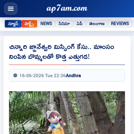
న్యూస్
షార్ట్స్
NEWS
సినిమా
ఏపీ
తెలంగాణ
REVIEWS
చిన్నారి జ్ఞానేశ్వరి మిస్సింగ్ కేసు.. మాంసం
నింపిన బొమ్మలతో కొత్త ఎత్తుగడ!
16-06-2026 Tue 22:36
Andhra